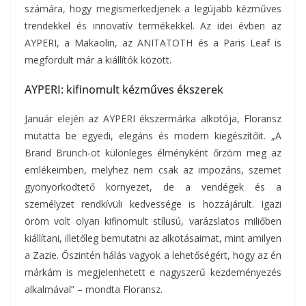
számára, hogy megismerkedjenek a legújabb kézműves
trendekkel és innovatív termékekkel. Az idei évben az
AYPERI, a Makaolin, az ANITATOTH és a Paris Leaf is
megfordult már a kiállítók között.
AYPERI: kifinomult kézműves ékszerek
Január elején az AYPERI ékszermárka alkotója, Floransz
mutatta be egyedi, elegáns és modern kiegészítőit. „A
Brand Brunch-ot különleges élményként őrzöm meg az
emlékeimben, melyhez nem csak az impozáns, szemet
gyönyörködtető környezet, de a vendégek és a
személyzet rendkívüli kedvessége is hozzájárult. Igazi
öröm volt olyan kifinomult stílusú, varázslatos miliőben
kiállítani, illetőleg bemutatni az alkotásaimat, mint amilyen
a Zazie. Őszintén hálás vagyok a lehetőségért, hogy az én
márkám is megjelenhetett e nagyszerű kezdeményezés
alkalmával” – mondta Floransz.