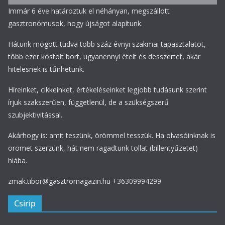
Immár 6 éve határoztuk el néhányan, megszállott
gasztronómusok, hogy újságot alapítunk.
Hátunk mögött tudva több száz évnyi szakmai tapasztalatot,
több ezer kóstolt bort, ugyanennyi ételt és desszertet, akár
hitelesnek is tűnhetünk.
Híreinket, cikkeinket, értékeléseinket legjobb tudásunk szerint
írjuk szakszerűen, függetlenül, de a szükségszerű
szubjektivitással.
Akárhogy is: amit teszünk, örömmel tesszük. Ha olvasóinknak is
örömet szerzünk, hát nem ragadtunk tollat (billentyűzetet)
hiába.
zmak.tibor@gasztromagazin.hu +36309994299
Csirip