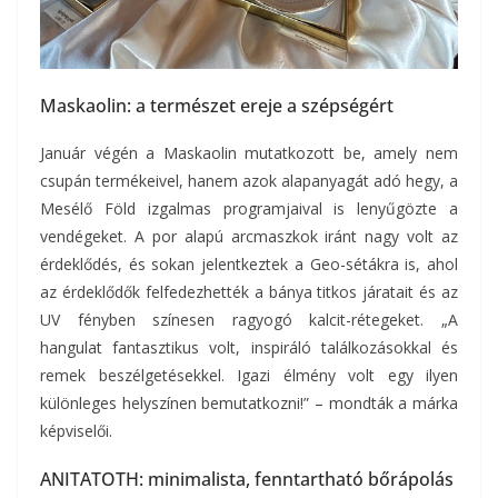
Maskaolin: a természet ereje a szépségért
Január végén a Maskaolin mutatkozott be, amely nem
csupán termékeivel, hanem azok alapanyagát adó hegy, a
Mesélő Föld izgalmas programjaival is lenyűgözte a
vendégeket. A por alapú arcmaszkok iránt nagy volt az
érdeklődés, és sokan jelentkeztek a Geo-sétákra is, ahol
az érdeklődők felfedezhették a bánya titkos járatait és az
UV fényben színesen ragyogó kalcit-rétegeket. „A
hangulat fantasztikus volt, inspiráló találkozásokkal és
remek beszélgetésekkel. Igazi élmény volt egy ilyen
különleges helyszínen bemutatkozni!” – mondták a márka
képviselői.
ANITATOTH: minimalista, fenntartható bőrápolás