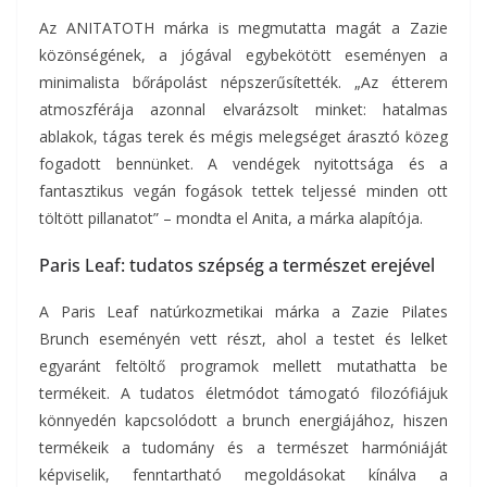
Az ANITATOTH márka is megmutatta magát a Zazie
közönségének, a jógával egybekötött eseményen a
minimalista bőrápolást népszerűsítették. „Az étterem
atmoszférája azonnal elvarázsolt minket: hatalmas
ablakok, tágas terek és mégis melegséget árasztó közeg
fogadott bennünket. A vendégek nyitottsága és a
fantasztikus vegán fogások tettek teljessé minden ott
töltött pillanatot” – mondta el Anita, a márka alapítója.
Paris Leaf: tudatos szépség a természet erejével
A Paris Leaf natúrkozmetikai márka a Zazie Pilates
Brunch eseményén vett részt, ahol a testet és lelket
egyaránt feltöltő programok mellett mutathatta be
termékeit. A tudatos életmódot támogató filozófiájuk
könnyedén kapcsolódott a brunch energiájához, hiszen
termékeik a tudomány és a természet harmóniáját
képviselik, fenntartható megoldásokat kínálva a