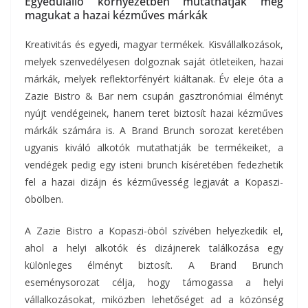
Egyedülálló környezetben mutathatják meg
magukat a hazai kézműves márkák
Kreativitás és egyedi, magyar termékek. Kisvállalkozások,
melyek szenvedélyesen dolgoznak saját ötleteiken, hazai
márkák, melyek reflektorfényért kiáltanak. Év eleje óta a
Zazie Bistro & Bar nem csupán gasztronómiai élményt
nyújt vendégeinek, hanem teret biztosít hazai kézműves
márkák számára is. A Brand Brunch sorozat keretében
ugyanis kiváló alkotók mutathatják be termékeiket, a
vendégek pedig egy isteni brunch kíséretében fedezhetik
fel a hazai dizájn és kézművesség legjavát a Kopaszi-
öbölben.
A Zazie Bistro a Kopaszi-öböl szívében helyezkedik el,
ahol a helyi alkotók és dizájnerek találkozása egy
különleges élményt biztosít. A Brand Brunch
eseménysorozat célja, hogy támogassa a helyi
vállalkozásokat, miközben lehetőséget ad a közönség