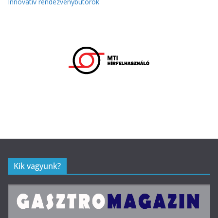
Innovatív rendezvénybútorok
Kik vagyunk?