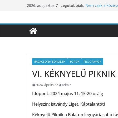
Skip
Legutóbbiak:
Nem csak a közérze
2026. augusztus 7.
to
koncentrációt is pr
Budapest is csatla
content
ünnepléséhez
Nem a koffeinnel v
fogyasztjuk
Déli Part Gasztro
10 éves lett a Bota
inspirációiból szül
BADACSONYI BORVIDÉK
BOROK
PROGRAMOK
VI. KÉKNYELŰ PIKNIK 
2024. április 22.
admin
Időpont: 2024 május 11. 15-20 óráig
Helyszín: istvándy Liget, Káptalantóti
Kéknyelű Piknik a Balaton legnyáriasabb tav