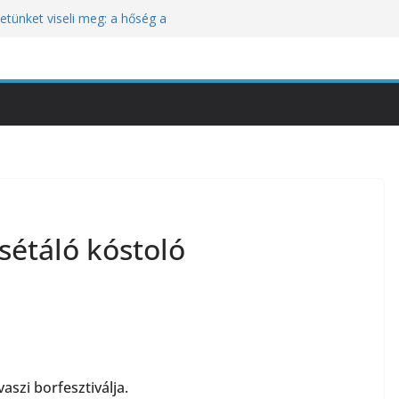
tünket viseli meg: a hőség a
óbára teszi
kozik a Perui Pisco Világnap nemzetközi
an a baj, hanem azzal, ahogyan
nómiai Sajtóesemény
nica: a világ legjobb éttermeinek
etett jubileumi menü
sétáló kóstoló
aszi borfesztiválja.