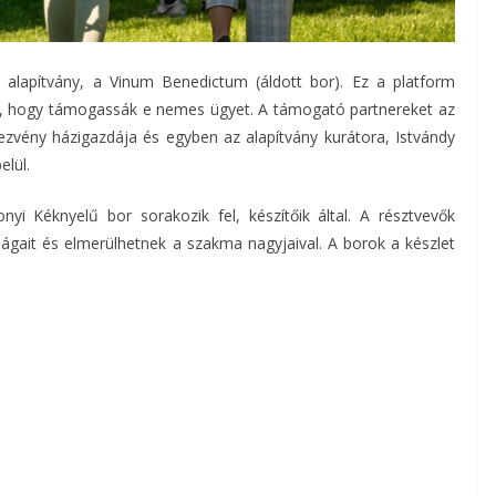
 alapítvány, a Vinum Benedictum (áldott bor). Ez a platform
ek, hogy támogassák e nemes ügyet. A támogató partnereket az
ezvény házigazdája és egyben az alapítvány kurátora, Istvándy
elül.
 Kéknyelű bor sorakozik fel, készítőik által. A résztvevők
ágait és elmerülhetnek a szakma nagyjaival. A borok a készlet