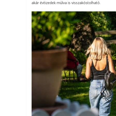
akár évtizedek múlva is visszakóstolható.