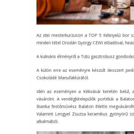
Az idei mesterkurzuson a TOP 5 Kéknyelű bor sz
minden tétel Orodán György CEWI előadóval, head
A kulináris élményről a Tütü gasztrobusz gondoskod
A külön erre az eseményre készült desszert pe
Csokoládé Manufaktúrától.
Idén az eseményen a Kékvásár keretén belül, a
vásárolni. A vendégkitelepülők portékái a Bala
Bianka festőművész Balaton ihlette megvásárolha
Valamint Lengyel Zsuzsa keramikus gyönyörű sz
alkalmából.