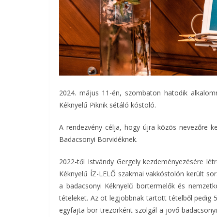
2024. május 11-én, szombaton hatodik alkalo
Kéknyelű Piknik sétáló kóstoló.
A rendezvény célja, hogy újra közös nevezőre ke
Badacsonyi Borvidéknek.
2022-től Istvándy Gergely kezdeményezésére létr
Kéknyelű ÍZ-LELŐ szakmai vakkóstolón került so
a badacsonyi Kéknyelű bortermelők és nemzetköz
tételeket. Az öt legjobbnak tartott tételből pe
egyfajta bor trezorként szolgál a jövő badacsonyi