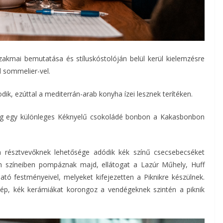
akmai bemutatása és stíluskóstolóján belül kerül kielemzésre
 sommelier-vel.
ik, ezúttal a mediterrán-arab konyha ízei lesznek terítéken.
dig egy különleges Kéknyelű csokoládé bonbon a Kakasbonbon
 résztvevőknek lehetősége adódik kék színű csecsebecséket
ton színeiben pompáznak majd, ellátogat a Lazúr Műhely, Huff
tó festményeivel, melyeket kifejezetten a Piknikre készülnek.
ép, kék kerámiákat korongoz a vendégeknek szintén a piknik