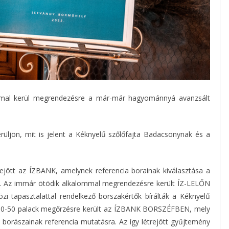
mmal kerül megrendezésre a már-már hagyománnyá avanzsált
rüljön, mit is jelent a Kéknyelű szőlőfajta Badacsonynak és a
ejött az ÍZBANK, amelynek referencia borainak kiválasztása a
r. Az immár ötödik alkalommal megrendezésre került ÍZ-LELŐN
i tapasztalattal rendelkező borszakértők bírálták a Kéknyelű
dig 50-50 palack megőrzésre került az ÍZBANK BORSZÉFBEN, mely
 borászainak referencia mutatásra. Az így létrejött gyűjtemény