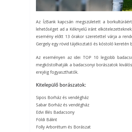
Az ÍzBank kapcsán megszületett a borkultúráért
lehetőséget ad a Kéknyelű iránt elkötelezettekn
esemény előtt 13 órakor szeretettel várja a rend
Gergely egy rövid tájékoztató és kóstoló keretén b
Az eseményen az idei TOP 10 legjobb badacsonyi
megkóstolhatják a badacsonyi borászatok kiválós
erejéig fogyaszthatók.
Kitelepülő borászatok:
Sipos Borház és vendégház
Sabar Borház és vendégház
Edvi Illés Badacsony
Földi Bálint
Folly Arborétum és Borászat