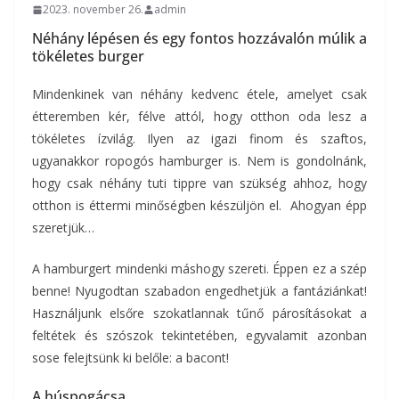
2023. november 26.
admin
Néhány lépésen és egy fontos hozzávalón múlik a
tökéletes burger
Mindenkinek van néhány kedvenc étele, amelyet csak
étteremben kér, félve attól, hogy otthon oda lesz a
tökéletes ízvilág. Ilyen az igazi finom és szaftos,
ugyanakkor ropogós hamburger is. Nem is gondolnánk,
hogy csak néhány tuti tippre van szükség ahhoz, hogy
otthon is éttermi minőségben készüljön el. Ahogyan épp
szeretjük…
A hamburgert mindenki máshogy szereti. Éppen ez a szép
benne! Nyugodtan szabadon engedhetjük a fantáziánkat!
Használjunk elsőre szokatlannak tűnő párosításokat a
feltétek és szószok tekintetében, egyvalamit azonban
sose felejtsünk ki belőle: a bacont!
A húspogácsa