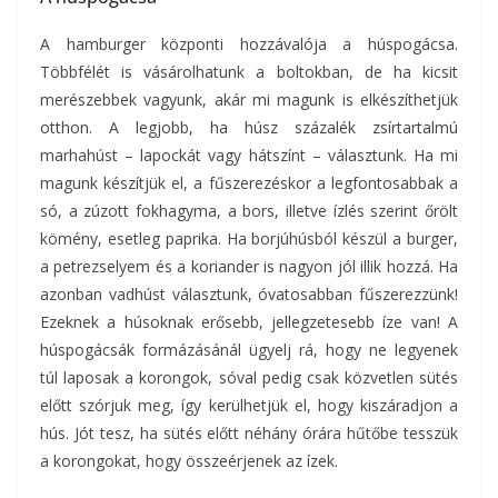
A hamburger központi hozzávalója a húspogácsa.
Többfélét is vásárolhatunk a boltokban, de ha kicsit
merészebbek vagyunk, akár mi magunk is elkészíthetjük
otthon. A legjobb, ha húsz százalék zsírtartalmú
marhahúst – lapockát vagy hátszínt – választunk. Ha mi
magunk készítjük el, a fűszerezéskor a legfontosabbak a
só, a zúzott fokhagyma, a bors, illetve ízlés szerint őrölt
kömény, esetleg paprika. Ha borjúhúsból készül a burger,
a petrezselyem és a koriander is nagyon jól illik hozzá. Ha
azonban vadhúst választunk, óvatosabban fűszerezzünk!
Ezeknek a húsoknak erősebb, jellegzetesebb íze van! A
húspogácsák formázásánál ügyelj rá, hogy ne legyenek
túl laposak a korongok, sóval pedig csak közvetlen sütés
előtt szórjuk meg, így kerülhetjük el, hogy kiszáradjon a
hús. Jót tesz, ha sütés előtt néhány órára hűtőbe tesszük
a korongokat, hogy összeérjenek az ízek.