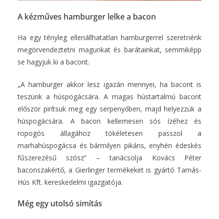
A kézműves hamburger lelke a bacon
Ha egy tényleg ellenállhatatlan hamburgerrel szeretnénk
megörvendeztetni magunkat és barátainkat, semmiképp
se hagyjuk ki a bacont.
„A hamburger akkor lesz igazán mennyei, ha bacont is
teszünk a húspogácsára. A magas hústartalmú bacont
először pirítsuk meg egy serpenyőben, majd helyezzük a
húspogácsára. A bacon kellemesen sós ízéhez és
ropogós állagához tökéletesen passzol a
marhahúspogácsa és bármilyen pikáns, enyhén édeskés
fűszerezésű szósz” – tanácsolja Kovács Péter
baconszakértő, a Gierlinger termékeket is gyártó Tamás-
Hús Kft. kereskedelmi igazgatója.
Még egy utolsó simítás