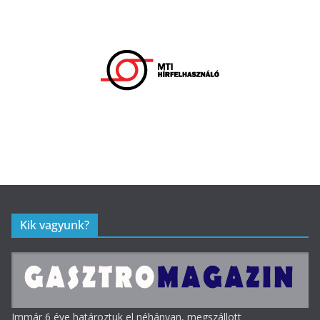
Kik vagyunk?
Immár 6 éve határoztuk el néhányan, megszállott