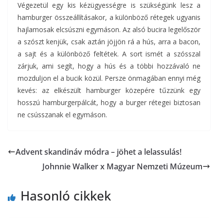
Végezetül egy kis kézügyességre is szükségünk lesz a
hamburger összeállításakor, a különböző rétegek ugyanis
hajlamosak elcsúszni egymáson. Az alsó bucira legelőször
a szószt kenjük, csak aztán jöjjön rá a hús, arra a bacon,
a sajt és a különböző feltétek. A sort ismét a szósszal
zárjuk, ami segít, hogy a hús és a többi hozzávaló ne
mozduljon el a bucik közül. Persze önmagában ennyi még
kevés: az elkészült hamburger közepére tűzzünk egy
hosszú hamburgerpálcát, hogy a burger rétegei biztosan
ne csússzanak el egymáson.
Advent skandináv módra – jöhet a lelassulás!
Johnnie Walker x Magyar Nemzeti Múzeum
Hasonló cikkek