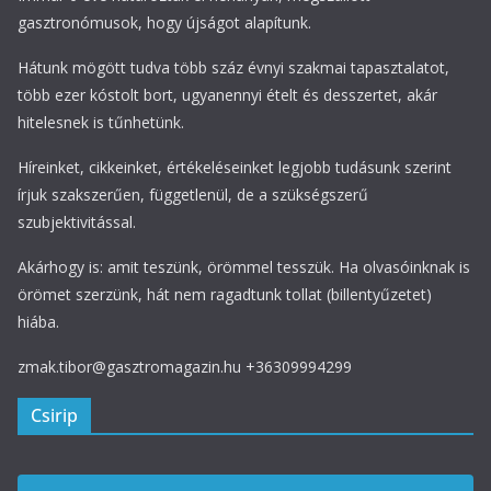
gasztronómusok, hogy újságot alapítunk.
Hátunk mögött tudva több száz évnyi szakmai tapasztalatot,
több ezer kóstolt bort, ugyanennyi ételt és desszertet, akár
hitelesnek is tűnhetünk.
Híreinket, cikkeinket, értékeléseinket legjobb tudásunk szerint
írjuk szakszerűen, függetlenül, de a szükségszerű
szubjektivitással.
Akárhogy is: amit teszünk, örömmel tesszük. Ha olvasóinknak is
örömet szerzünk, hát nem ragadtunk tollat (billentyűzetet)
hiába.
zmak.tibor@gasztromagazin.hu +36309994299
Csirip