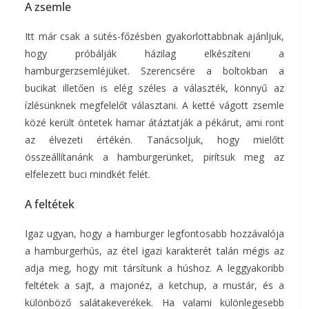
A zsemle
Itt már csak a sütés-főzésben gyakorlottabbnak ajánljuk,
hogy próbálják házilag elkészíteni a
hamburgerzsemléjüket. Szerencsére a boltokban a
bucikat illetően is elég széles a választék, könnyű az
ízlésünknek megfelelőt választani. A ketté vágott zsemle
közé került öntetek hamar átáztatják a pékárut, ami ront
az élvezeti értékén. Tanácsoljuk, hogy mielőtt
összeállítanánk a hamburgerünket, pirítsuk meg az
elfelezett buci mindkét felét.
A feltétek
Igaz ugyan, hogy a hamburger legfontosabb hozzávalója
a hamburgerhús, az étel igazi karakterét talán mégis az
adja meg, hogy mit társítunk a húshoz. A leggyakoribb
feltétek a sajt, a majonéz, a ketchup, a mustár, és a
különböző salátakeverékek. Ha valami különlegesebb