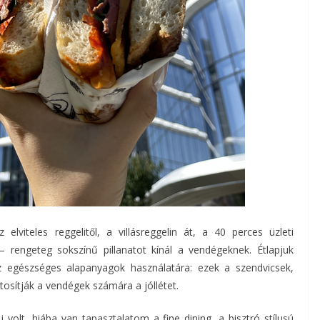
lviteles reggelitől, a villásreggelin át, a 40 perces üzleti
 rengeteg sokszínű pillanatot kínál a vendégeknek. Étlapjuk
 az egészséges alapanyagok használatára: ezek a szendvicsek,
tosítják a vendégek számára a jóllétet.
j volt, hiába van tapasztalatom a fine dining, a bisztró stílusú