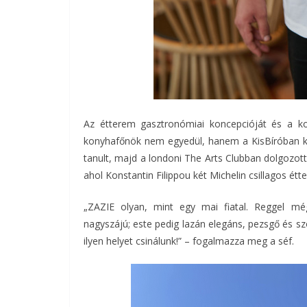
Az étterem gasztronómiai koncepcióját és a kon
konyhafőnök nem egyedül, hanem a KisBíróban ko
tanult, majd a londoni The Arts Clubban dolgozot
ahol Konstantin Filippou két Michelin csillagos ét
„ZAZIE olyan, mint egy mai fiatal. Reggel m
nagyszájú; este pedig lazán elegáns, pezsgő és sz
ilyen helyet csinálunk!” – fogalmazza meg a séf.