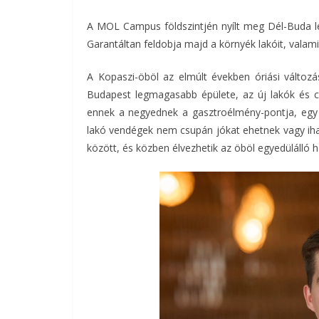
A MOL Campus földszintjén nyílt meg Dél-Buda leg
Garantáltan feldobja majd a környék lakóit, valami
A Kopaszi-öböl az elmúlt években óriási változ
Budapest legmagasabb épülete, az új lakók és c
ennek a negyednek a gasztroélmény-pontja, egy i
lakó vendégek nem csupán jókat ehetnek vagy ih
között, és közben élvezhetik az öböl egyedülálló h