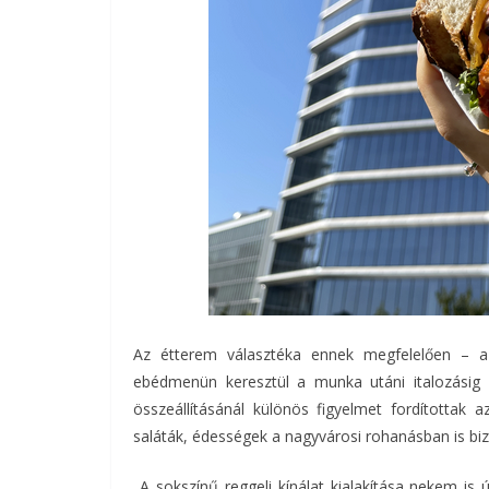
Az étterem választéka ennek megfelelően – az e
ebédmenün keresztül a munka utáni italozásig –
összeállításánál különös figyelmet fordítottak
saláták, édességek a nagyvárosi rohanásban is biz
„A sokszínű reggeli kínálat kialakítása nekem is ú