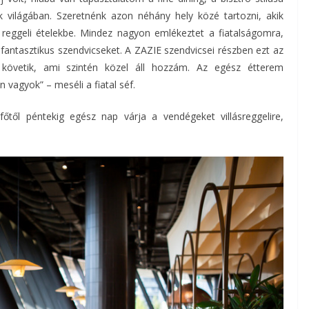
k világában. Szeretnénk azon néhány hely közé tartozni, akik
 reggeli ételekbe. Mindez nagyon emlékeztet a fiatalságomra,
fantasztikus szendvicseket. A ZAZIE szendvicsei részben ezt az
 követik, ami szintén közel áll hozzám. Az egész étterem
agyok” – meséli a fiatal séf.
őtől péntekig egész nap várja a vendégeket villásreggelire,