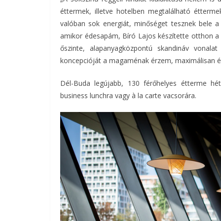
éttermek, illetve hotelben megtalálható étterme
valóban sok energiát, minőséget tesznek bele a
amikor édesapám, Bíró Lajos készítette otthon a 
őszinte, alapanyagközpontú skandináv vonalat
koncepcióját a magaménak érzem, maximálisan én v
Dél-Buda legújabb, 130 férőhelyes étterme hétf
business lunchra vagy à la carte vacsorára.