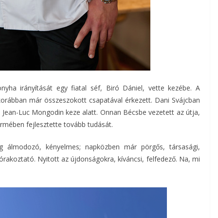
yha irányítását egy fiatal séf, Biró Dániel, vette kezébe. A
rábban már összeszokott csapatával érkezett. Dani Svájcban
t Jean-Luc Mongodin keze alatt. Onnan Bécsbe vezetett az útja,
termében fejlesztette tovább tudását.
ég álmodozó, kényelmes; napközben már pörgős, társasági,
órakoztató. Nyitott az újdonságokra, kíváncsi, felfedező. Na, mi