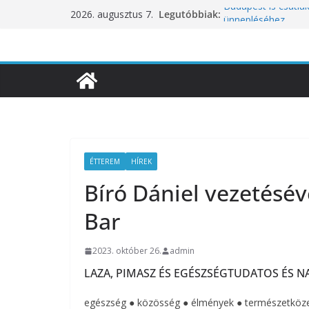
Skip
Legutóbbiak:
Budapest is csatla
2026. augusztus 7.
to
ünnepléséhez
Nem a koffeinnel v
content
fogyasztjuk
Déli Part Gasztro
10 éves lett a Bota
inspirációiból szül
Nem csak a közérze
koncentrációt is pr
ÉTTEREM
HÍREK
Bíró Dániel vezetésév
Bar
2023. október 26.
admin
LAZA, PIMASZ ÉS EGÉSZSÉGTUDATOS ÉS N
egészség ● közösség ● élmények ● természetköze