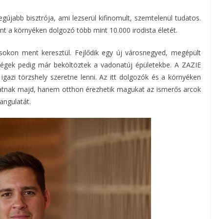
újabb bisztrója, ami lezserül kifinomult, szemtelenül tudatos.
nt a környéken dolgozó több mint 10.000 irodista életét.
ásokon ment keresztül. Fejlődik egy új városnegyed, megépült
égek pedig már beköltöztek a vadonatúj épületekbe. A ZAZIE
gazi törzshely szeretne lenni. Az itt dolgozók és a környéken
atnak majd, hanem otthon érezhetik magukat az ismerős arcok
angulatát.