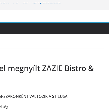
kozik a Perui Pisco Világnap nemzetközi
an a baj, hanem azzal, ahogyan
nómiai Sajtóesemény
nica: a világ legjobb éttermeinek
etett jubileumi menü
tünket viseli meg: a hőség a
óbára teszi
el megnyílt ZAZIE Bistro &
APSZAKONKÉNT VÁLTOZIK A STÍLUSA
liség