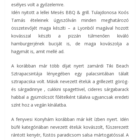
esélyes volt a győzelemre.
Idén nyitott a lellei Mesés BBQ & grill. Tulajdonosa Koós
Tamás ételeinek úgyszólván minden meghatározó
összetevőjét maga készíti – a Lyonból magával hozott
kovásszal készíti a pizzán túlmenően kiváló
hamburgerjének buciját is, de maga kovászolja a
hagymát is, amit mellé ad.
A korábban már több díjat nyert zamárdi Tiki Beach
Sztrapacsintája lényegében egy palacsintában tálalt
sztrapacska volt. Másik nevezett ételük a grillezett görög-
és sárgadinnye , cukkini spagettivel, cideres sárgabarack
habbal a gyümölcsöt főételként tálalva ugyancsak eredeti
színt hoz a vegán kínálatba.
A fenyvesi Konyhám korábban már két ízben nyert. Idén
büfé kategóriában nevezett ételük kovászolt, fűszerezett
rántott kenyér, füstös paradicsom salsa mártogatóssal. A