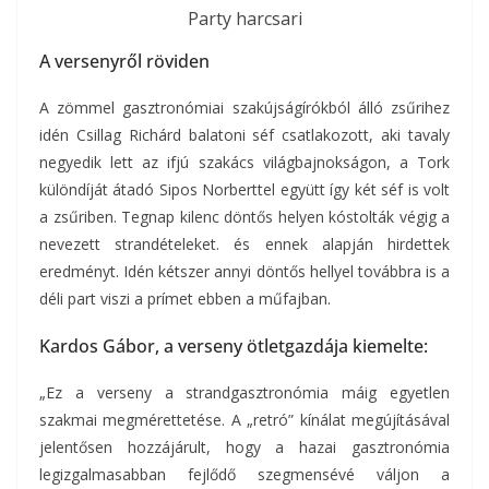
Party harcsari
A versenyről röviden
A zömmel gasztronómiai szakújságírókból álló zsűrihez
idén Csillag Richárd balatoni séf csatlakozott, aki tavaly
negyedik lett az ifjú szakács világbajnokságon, a Tork
különdíját átadó Sipos Norberttel együtt így két séf is volt
a zsűriben. Tegnap kilenc döntős helyen kóstolták végig a
nevezett strandételeket. és ennek alapján hirdettek
eredményt. Idén kétszer annyi döntős hellyel továbbra is a
déli part viszi a prímet ebben a műfajban.
Kardos Gábor, a verseny ötletgazdája kiemelte:
„Ez a verseny a strandgasztronómia máig egyetlen
szakmai megmérettetése. A „retró” kínálat megújításával
jelentősen hozzájárult, hogy a hazai gasztronómia
legizgalmasabban fejlődő szegmensévé váljon a