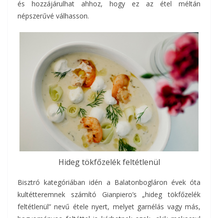
és hozzájárulhat ahhoz, hogy ez az étel méltán
népszerűvé válhasson.
Hideg tökfőzelék feltétlenül
Bisztró kategóriában idén a Balatonbogláron évek óta
kultétteremnek számító Gianpiero’s „hideg tökfőzelék
feltétlenül” nevű étele nyert, melyet garnélás vagy más,