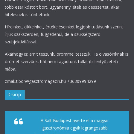
több ezer kóstolt bort, ugyanennyi ételt és desszertet, akár
hitelesnek is tűnhetünk.
Híreinket, cikkeinket, értékeléseinket legjobb tudásunk szerint
írjuk szakszerűen, függetlenül, de a szükségszerű
szubjektivitással.
Akárhogy is: amit teszünk, örömmel tesszük. Ha olvasóinknak is
örömet szerzünk, hát nem ragadtunk tollat (billentyűzetet)
hiába.
zmak.tibor@gasztromagazin.hu +36309994299
Csirip
A Salt Budapest nyerte el a magyar
gasztronómia egyik legrangosabb