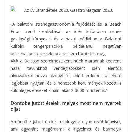
„A balatoni strandgasztronómia fejlődését és a Beach
Food trend kreativitását az idén különösen nehéz
gazdasági környezet és a hazai médiában a Balatont
külföldi tengerpartokkal példátlanul negatívan
összehasonlító cikkek tucatjai sem törhették meg.
Akik a Balaton szerelmeseiként hűek maradnak kedvenc
hazai tavunkhoz vendéglátósként idén jelentős
áldozatokat hozva bizonyítják, miért érdemes a lehető
legjobbat nyújtani és a nehezebb körülmények között is
különleges ételeket kínálni akár 2-3000 forintért is.”
Döntőbe jutott ételek, melyek most nem nyertek
díjat
A döntőbe jutott ételek mindegyike olyan nívót képvisel,
ami egyaránt megérdemli a figyelmet és bármelyik