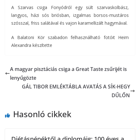
A Szarvas csiga Fonyódról egy sült szarvaskolbász,
langyos, házi sós briósban, izgalmas borsos-mustáros
szósszal, friss salátával és vajon karamellizált hagymával.
A Balatoni Kör szabadon felhasználható fotóit Heim
Alexandra készítette
A magyar pisztáciás csiga a Great Taste zsűrijét is
lenyűgözte
GÁL TIBOR EMLÉKTÁBLA AVATÁS A SÍK-HEGY
DŰLŐN
Hasonló cikkek
Diétásnénéktől a diplomáig: 100 éves a