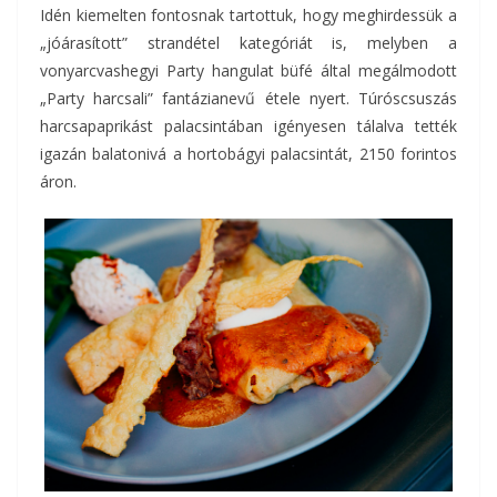
Idén kiemelten fontosnak tartottuk, hogy meghirdessük a
„jóárasított” strandétel kategóriát is, melyben a
vonyarcvashegyi Party hangulat büfé által megálmodott
„Party harcsali” fantázianevű étele nyert. Túróscsuszás
harcsapaprikást palacsintában igényesen tálalva tették
igazán balatonivá a hortobágyi palacsintát, 2150 forintos
áron.