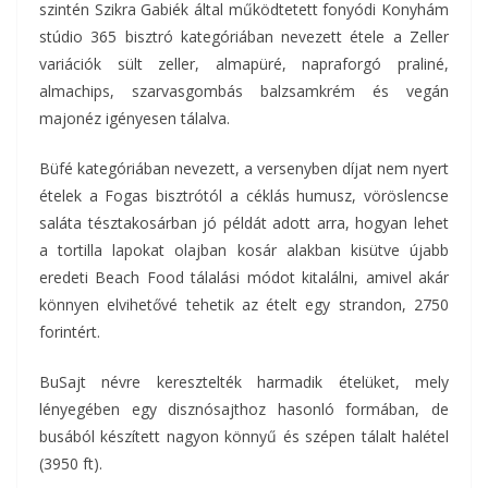
szintén Szikra Gabiék által működtetett fonyódi Konyhám
stúdio 365 bisztró kategóriában nevezett étele a Zeller
variációk sült zeller, almapüré, napraforgó praliné,
almachips, szarvasgombás balzsamkrém és vegán
majonéz igényesen tálalva.
Büfé kategóriában nevezett, a versenyben díjat nem nyert
ételek a Fogas bisztrótól a céklás humusz, vöröslencse
saláta tésztakosárban jó példát adott arra, hogyan lehet
a tortilla lapokat olajban kosár alakban kisütve újabb
eredeti Beach Food tálalási módot kitalálni, amivel akár
könnyen elvihetővé tehetik az ételt egy strandon, 2750
forintért.
BuSajt névre keresztelték harmadik ételüket, mely
lényegében egy disznósajthoz hasonló formában, de
busából készített nagyon könnyű és szépen tálalt halétel
(3950 ft).