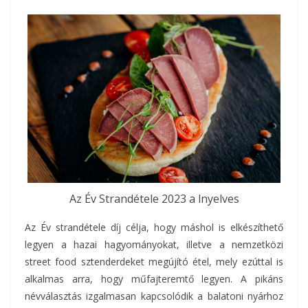
Az Év Strandétele 2023 a lnyelves
Az Év strandétele díj célja, hogy máshol is elkészíthető
legyen a hazai hagyományokat, illetve a nemzetközi
street food sztenderdeket megújító étel, mely ezúttal is
alkalmas arra, hogy műfajteremtő legyen. A pikáns
névválasztás izgalmasan kapcsolódik a balatoni nyárhoz