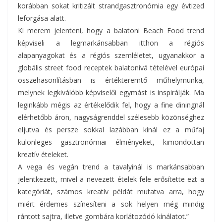
korábban sokat kritizált strandgasztronómia egy évtized
leforgása alatt.
Ki merem jelenteni, hogy a balatoni Beach Food trend
képviseli a legmarkánsabban itthon a régiós
alapanyagokat és a régiós szemléletet, ugyanakkor a
globális street food receptek balatonivá tételével európai
összehasonlításban is értékteremtő műhelymunka,
melynek legkiválóbb képviselői egymást is inspirálják. Ma
leginkább mégis az értékelődik fel, hogy a fine diningnál
elérhetőbb áron, nagyságrenddel szélesebb közönséghez
eljutva és persze sokkal lazábban kínál ez a műfaj
különleges gasztronómiai élményeket, kimondottan
kreatív ételeket.
A vega és vegán trend a tavalyinál is markánsabban
jelentkezett, mivel a nevezett ételek fele erősítette ezt a
kategóriát, számos kreatív példát mutatva arra, hogy
miért érdemes színesíteni a sok helyen még mindig
rántott sajtra, illetve gombára korlátozódó kínálatot.”