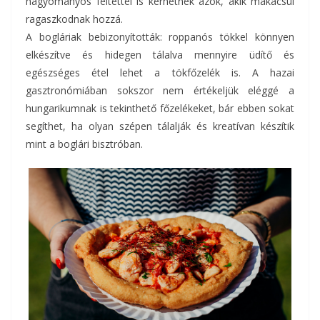
hagyományos feltéttel is kérhetnek azok, akik makacsul
ragaszkodnak hozzá.
A bogláriak bebizonyították: roppanós tökkel könnyen
elkészítve és hidegen tálalva mennyire üdítő és
egészséges étel lehet a tökfőzelék is. A hazai
gasztronómiában sokszor nem értékeljük eléggé a
hungarikumnak is tekinthető főzelékeket, bár ebben sokat
segíthet, ha olyan szépen tálalják és kreatívan készítik
mint a boglári bisztróban.