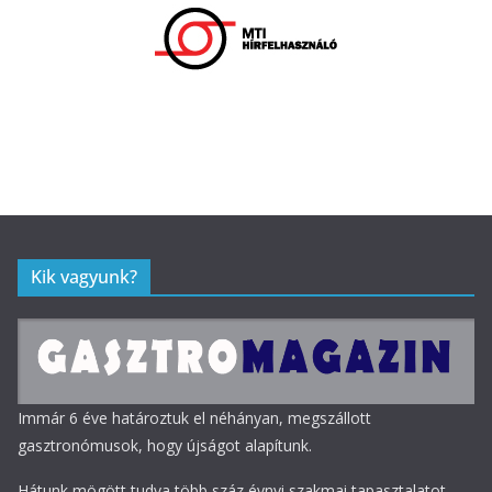
Kik vagyunk?
Immár 6 éve határoztuk el néhányan, megszállott
gasztronómusok, hogy újságot alapítunk.
Hátunk mögött tudva több száz évnyi szakmai tapasztalatot,