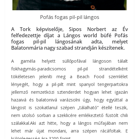
Pofás fogas pil-pil lángos
A Tork képviselője, Sipos Norbert az Év
felfedezettje díjat a Lángos world büfé Pofás
fogas pil-pil lángosának adta, melyet
Balatonmária nagy szabad strandján készítenek.
A garnéla helyett süllőpofával lángoson tálalt
fokhagymás-paradicsomos pil-pil strandételként
tökéletesen jeleníti meg a Beach Food szemlélet
lényegét, hogy a pil-pilt mint spanyol tengerpartokra
jellemző nemzetközi sztenderdet hogyan lehet igazán
hazaivá és balatonivá varázsolni úgy, hogy egyúttal a
lángost is szokatlanul szépen „tálalható” étellé teszik,
nem utolsó sorban a szeklicére emlékeztető füstölt chili
szálakkal.Aki azt hitte, hogy a lángos műfajában nem
lehet már újat mondani, arra szépen rácáfoltak. E
különlegesség ára 3200 forint.