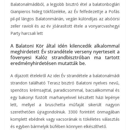
Balatonalmádiból, a legjobb bisztró étel a balatonboglári
Gianpieros hideg tökfőzeléke, az Év felfedezettje a Pofás
pil-pil lángos Balatonmárián, vegán különdíjas az alsóörsi
zeller ravioli és az év jóárasított étele a vonyarcvashegyi
Party harcsali lett
A Balatoni Kör által idén kilencedik alkalommal
meghirdetett Év strandétele verseny nyerteseit a
fövenyesi Kalóz strandbisztróban ma tartott
eredményhirdetésen mutatták be.
A díjazott ételekről Az idei Év strandétele a balatonalmádi
strandon található Terasz bisztró Balatoni nyelves nevű,
spenótos krémsajttal, paradicsommal, bacsalikommal és
egy bakonyi füstölt marhanyelvvel készített házi lepénye
lett, mellyel a bruschetta műfaját sikerült nagyon
szerethetően újragondolniuk. 3300 forintért önmagában
komplett ebédnek vagy vacsorának is tökéletes választás
és egyben bármelyik büfében könnyen elkészíthető.