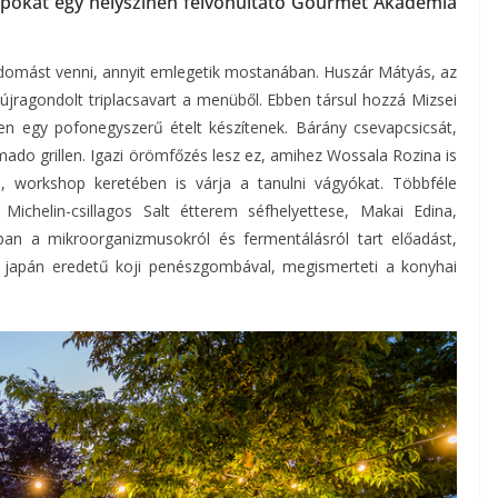
pokat egy helyszínen felvonultató Gourmet Akadémia
udomást venni, annyit emlegetik mostanában. Huszár Mátyás, az
újragondolt triplacsavart a menüből. Ebben társul hozzá Mizsei
en egy pofonegyszerű ételt készítenek. Bárány csevapcsicsát,
amado grillen. Igazi örömfőzés lesz ez, amihez Wossala Rozina is
, workshop keretében is várja a tanulni vágyókat. Többféle
 Michelin-csillagos Salt étterem séfhelyettese, Makai Edina,
ban a mikroorganizmusokról és fermentálásról tart előadást,
a japán eredetű koji penészgombával, megismerteti a konyhai