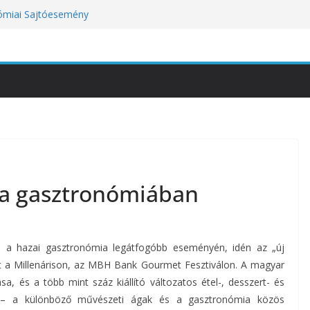
nómiai Sajtóesemény
nica: a világ legjobb éttermeinek
etett jubileumi menü
tünket viseli meg: a hőség a
óbára teszi
kozik a Perui Pisco Világnap nemzetközi
an a baj, hanem azzal, ahogyan
 a gasztronómiában
ül a hazai gasztronómia legátfogóbb eseményén, idén az „új
tt a Millenárison, az MBH Bank Gourmet Fesztiválon. A magyar
a, és a több mint száz kiállító változatos étel-, desszert- és
en – a különböző művészeti ágak és a gasztronómia közös