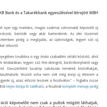
B Bank és a Takarékbank egyesülésével létrejött MBH
t nyer egy markáns, magas szakmai színvonalat képviselő új
orászok, baristák vagy akár bartenderek. Az idei Gourmet
rtelemben pedig a megújulás, az újdonságok, legyen szó új
ár stílusról.
nyegében továbbra is egy óriási szabadtéri sétáló kóstoló, ahol
k kínálatában, legyen szó fine-diningról, bisztrókonyháról vagy
ól. Desszertként tucatnyi cukrászda remekeit kóstolhatjuk,
választhatunk. Viszont soha nem volt még ennyi új étterem a
egyede új, azaz először lesznek a fesztiválon.” – foglalta össze
lítók
teljes listája itt található
, a fesztivál
komplett menüje pedig
eráció képviselőit nem csak a pultok mögött láthatjuk,