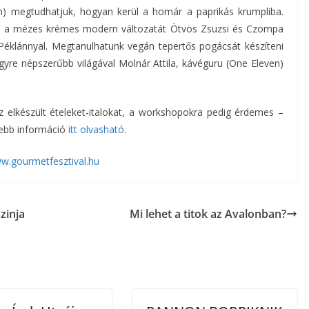
tin) megtudhatjuk, hogyan kerül a homár a paprikás krumpliba.
és a mézes krémes modern változatát Ötvös Zsuzsi és Czompa
Péklánnyal. Megtanulhatunk vegán tepertős pogácsát készíteni
gyre népszerűbb világával Molnár Attila, kávéguru (One Eleven)
 elkészült ételeket-italokat, a workshopokra pedig érdemes –
ővebb információ
itt olvasható
.
w.gourmetfesztival.hu
zinja
Mi lehet a titok az Avalonban?