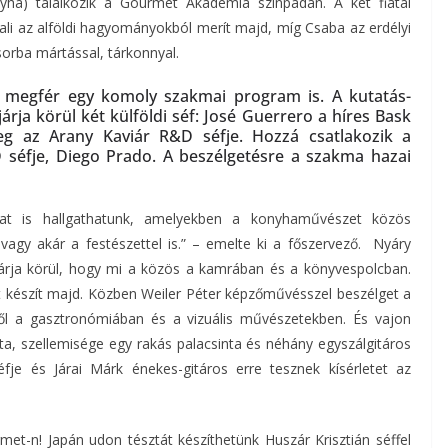
yha) találkozik a Gourmet Akadémia színpadán. A két fiatal
Pali az alföldi hagyományokból merít majd, míg Csaba az erdélyi
sorba mártással, tárkonnyal.
 megfér egy komoly szakmai program is. A kutatás-
árja körül két külföldi séf: José Guerrero a híres Bask
nleg az Arany Kaviár R&D séfje. Hozzá csatlakozik a
D séfje, Diego Prado. A beszélgetésre a szakma hazai
at is hallgathatunk, amelyekben a konyhaművészet közös
agy akár a festészettel is.” – emelte ki a főszervező. Nyáry
n járja körül, hogy mi a közös a kamrában és a könyvespolcban.
t készít majd. Közben Weiler Péter képzőművésszel beszélget a
ről a gasztronómiában és a vizuális művészetekben. És vajon
a, szellemisége egy rakás palacsinta és néhány egyszálgitáros
fje és Járai Márk énekes-gitáros erre tesznek kísérletet az
t-n! Japán udon tésztát készíthetünk Huszár Krisztián séffel