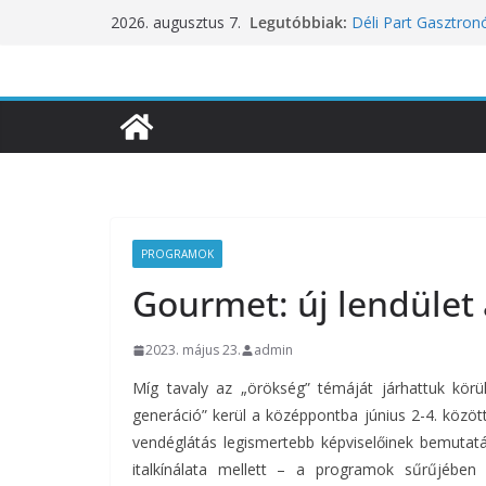
Skip
Legutóbbiak:
Déli Part Gasztro
2026. augusztus 7.
to
10 éves lett a Bota
inspirációiból szül
content
Nem csak a közérze
koncentrációt is pr
Budapest is csatla
ünnepléséhez
Nem a koffeinnel v
fogyasztjuk
PROGRAMOK
Gourmet: új lendület
2023. május 23.
admin
Míg tavaly az „örökség” témáját járhattuk kör
generáció” kerül a középpontba június 2-4. közö
vendéglátás legismertebb képviselőinek bemutatás
italkínálata mellett – a programok sűrűjéb