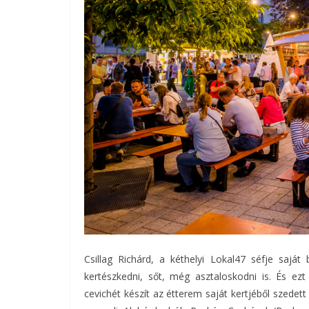
Csillag Richárd, a kéthelyi Lokal47 séfje sajá
kertészkedni, sőt, még asztaloskodni is. És ez
cevichét készít az étterem saját kertjéből szedett 