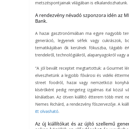
metszéspontjainak világában is elkalandozhatunk.
A rendezvény névadó szponzora idén az MK
Bank.
A hazai gasztronómiában ma egyre nagyobb tere
generáció, legyenek séfek vagy cukrászok, b
tematikájában ők kerülnek fókuszba, tágabb é
trendekről, technológiákról, alapanyagokról vagy ak
“A jól bevált receptet megtartottuk: a Gourmet lé
elveszhetünk a legjobb fővárosi és vidéki étterme
street foodról, hazai vagy nemzetközi konyhár
kísérőként pedig rengeteg izgalmas ital közül 
kínálatban. Az ötven kiállító étterem több mint n
Nemes Richárd, a rendezvény főszervezője. A kiál
itt olvasható
.
Az új kiállítókat és az újító szellemű gen