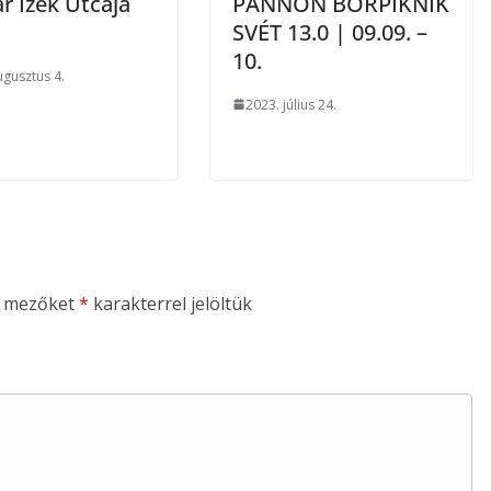
r Ízek Utcája
PANNON BORPIKNIK
SVÉT 13.0 | 09.09. –
10.
ugusztus 4.
2023. július 24.
ő mezőket
*
karakterrel jelöltük