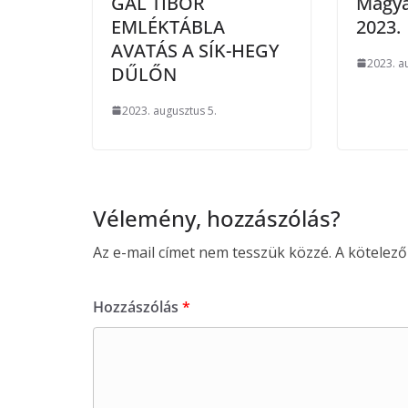
GÁL TIBOR
Magya
EMLÉKTÁBLA
2023.
AVATÁS A SÍK-HEGY
2023. a
DŰLŐN
2023. augusztus 5.
Vélemény, hozzászólás?
Az e-mail címet nem tesszük közzé.
A kötelez
Hozzászólás
*