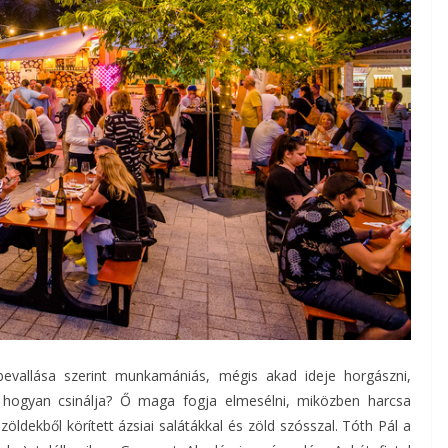
t bevallása szerint munkamániás, mégis akad ideje horgászni,
t hogyan csinálja? Ő maga fogja elmesélni, miközben harcsa
zöldekből körített ázsiai salátákkal és zöld szósszal. Tóth Pál a