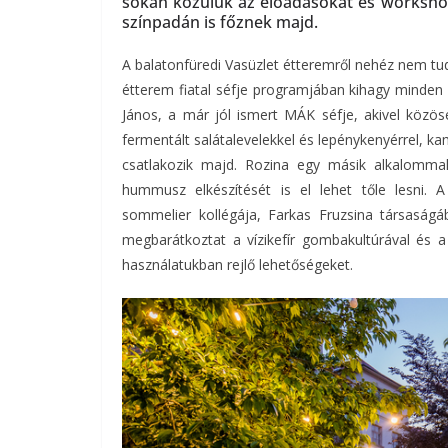
sokan közülük az előadásokat és worksho
színpadán is főznek majd.
A balatonfüredi Vasüzlet étteremről nehéz nem t
étterem fiatal séfje programjában kihagy minden 
János, a már jól ismert MÁK séfje, akivel közös
fermentált salátalevelekkel és lepénykenyérrel, k
csatlakozik majd. Rozina egy másik alkalommal
hummusz elkészítését is el lehet tőle lesni. A
sommelier kollégája, Farkas Fruzsina társaságá
megbarátkoztat a vízikefír gombakultúrával és 
használatukban rejlő lehetőségeket.