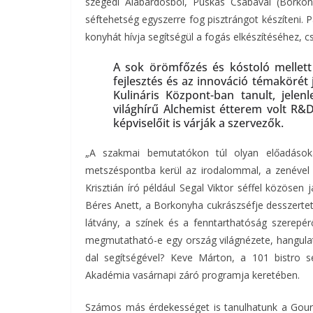
szegedi Alabárdosból, Puskás Csabával (Borkon
séftehetség egyszerre fog pisztrángot készíteni. 
konyhát hívja segítségül a fogás elkészítéséhez, c
A sok örömfőzés és kóstoló mellett
fejlesztés és az innováció témakörét j
Kulináris Központ-ban tanult, jele
világhírű Alchemist étterem volt R&
képviselőit is várják a szervezők.
„A szakmai bemutatókon túl olyan előadások
metszéspontba kerül az irodalommal, a zenével v
Krisztián író például Segal Viktor séffel közöse
Béres Anett, a Borkonyha cukrászséfje desszerte
látvány, a színek és a fenntarthatóság szerepé
megmutatható-e egy ország világnézete, hangulat
dal segítségével? Keve Márton, a 101 bistro sé
Akadémia vasárnapi záró programja keretében.
Számos más érdekességet is tanulhatunk a Gourme