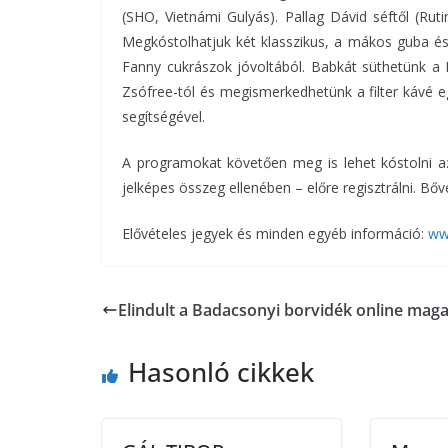
(SHO, Vietnámi Gulyás). Pallag Dávid séftől (Ru
Megkóstolhatjuk két klasszikus, a mákos guba 
Fanny cukrászok jóvoltából. Babkát süthetünk a 
Zsófree-tól és megismerkedhetünk a filter kávé e
segítségével.
A programokat követően meg is lehet kóstolni az
jelképes összeg ellenében – előre regisztrálni. B
Elővételes jegyek és minden egyéb információ:
ww
Elindult a Badacsonyi borvidék online maga
Hasonló cikkek