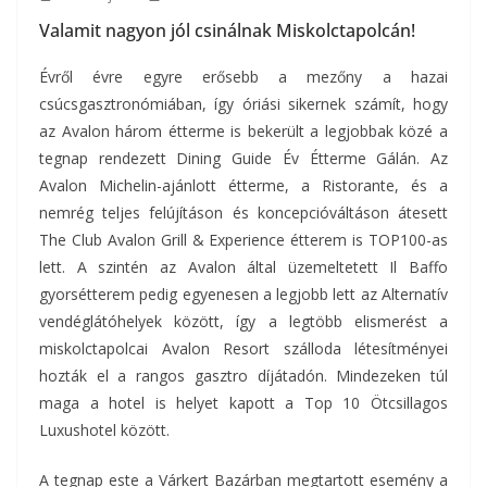
Valamit nagyon jól csinálnak Miskolctapolcán!
Évről évre egyre erősebb a mezőny a hazai
csúcsgasztronómiában, így óriási sikernek számít, hogy
az Avalon három étterme is bekerült a legjobbak közé a
tegnap rendezett Dining Guide Év Étterme Gálán. Az
Avalon Michelin-ajánlott étterme, a Ristorante, és a
nemrég teljes felújításon és koncepcióváltáson átesett
The Club Avalon Grill & Experience étterem is TOP100-as
lett.
A szintén az Avalon által üzemeltetett Il Baffo
gyorsétterem pedig egyenesen a legjobb lett az Alternatív
vendéglátóhelyek között, így a legtöbb elismerést a
miskolctapolcai Avalon Resort szálloda létesítményei
hozták el a rangos gasztro díjátadón. Mindezeken túl
maga a hotel is helyet kapott a Top 10 Ötcsillagos
Luxushotel között.
A tegnap este a Várkert Bazárban megtartott esemény a