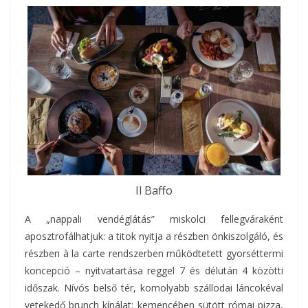
Il Baffo
A „nappali vendéglátás” miskolci fellegváraként
aposztrofálhatjuk: a titok nyitja a részben önkiszolgáló, és
részben à la carte rendszerben működtetett gyorséttermi
koncepció – nyitvatartása reggel 7 és délután 4 közötti
időszak. Nívós belső tér, komolyabb szállodai láncokéval
vetekedő brunch kínálat: kemencében sütött római pizza,