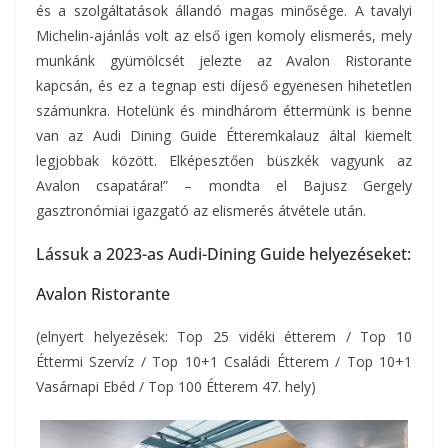
és a szolgáltatások állandó magas minősége. A tavalyi
Michelin-ajánlás volt az első igen komoly elismerés, mely
munkánk gyümölcsét jelezte az Avalon Ristorante
kapcsán, és ez a tegnap esti díjeső egyenesen hihetetlen
számunkra. Hotelünk és mindhárom éttermünk is benne
van az Audi Dining Guide Étteremkalauz által kiemelt
legjobbak között. Elképesztően büszkék vagyunk az
Avalon csapatára!” – mondta el Bajusz Gergely
gasztronómiai igazgató az elismerés átvétele után.
Lássuk a 2023-as Audi-Dining Guide helyezéseket:
Avalon Ristorante
(elnyert helyezések: Top 25 vidéki étterem / Top 10
Éttermi Szervíz / Top 10+1 Családi Étterem / Top 10+1
Vasárnapi Ebéd / Top 100 Étterem 47. hely)