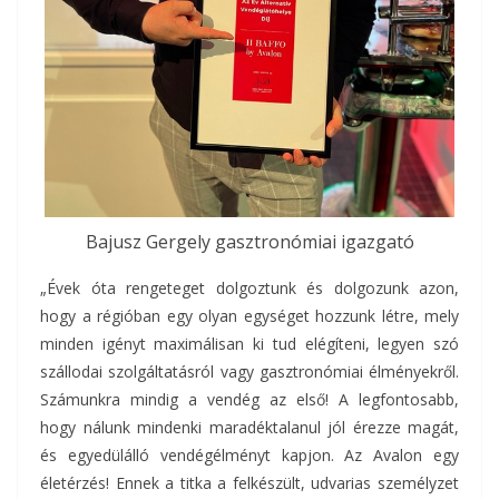
Bajusz Gergely gasztronómiai igazgató
„Évek óta rengeteget dolgoztunk és dolgozunk azon,
hogy a régióban egy olyan egységet hozzunk létre, mely
minden igényt maximálisan ki tud elégíteni, legyen szó
szállodai szolgáltatásról vagy gasztronómiai élményekről.
Számunkra mindig a vendég az első! A legfontosabb,
hogy nálunk mindenki maradéktalanul jól érezze magát,
és egyedülálló vendégélményt kapjon. Az Avalon egy
életérzés! Ennek a titka a felkészült, udvarias személyzet