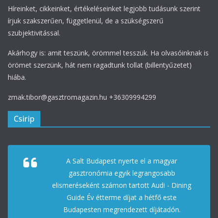
Híreinket, cikkeinket, értékeléseinket legjobb tudásunk szerint
írjuk szakszerűen, függetlenül, de a szükségszerű
szubjektivitással.
Akárhogy is: amit teszünk, örömmel tesszük. Ha olvasóinknak is
örömet szerzünk, hát nem ragadtunk tollat (billentyűzetet)
hiába.
zmak.tibor@gasztromagazin.hu +36309994299
Csirip
A Salt Budapest nyerte el a magyar
gasztronómia egyik legrangosabb
elismeréseként számon tartott Audi - Dining
Guide Év étterme díjat a hétfő este
Budapesten megrendezett díjátadón.