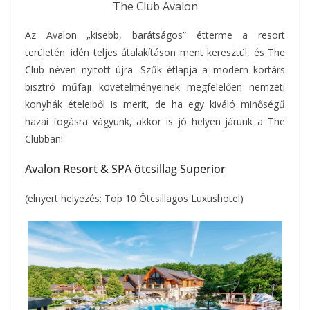
The Club Avalon
Az Avalon „kisebb, barátságos” étterme a resort
területén: idén teljes átalakításon ment keresztül, és The
Club néven nyitott újra. Szűk étlapja a modern kortárs
bisztró műfaji követelményeinek megfelelően nemzeti
konyhák ételeiből is merít, de ha egy kiváló minőségű
hazai fogásra vágyunk, akkor is jó helyen járunk a The
Clubban!
Avalon Resort & SPA ötcsillag Superior
(elnyert helyezés: Top 10 Ötcsillagos Luxushotel)