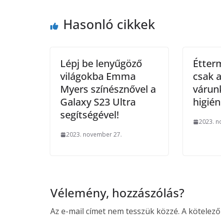
Hasonló cikkek
Lépj be lenyűgöző
Étter
világokba Emma
csak 
Myers színésznővel a
várun
Galaxy S23 Ultra
higién
segítségével!
2023. n
2023. november 27.
Vélemény, hozzászólás?
Az e-mail címet nem tesszük közzé.
A kötelez