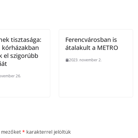
mek tisztasága:
Ferencvárosban is
a kórházakban
átalakult a METRO
k el szigorúbb
2023. november 2.
iát
ovember 26.
ő mezőket
*
karakterrel jelöltük