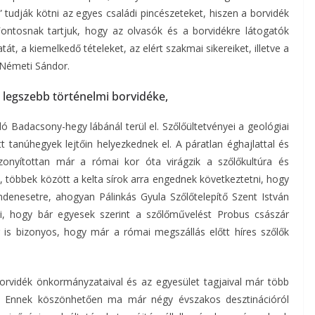
 tudják kötni az egyes családi pincészeteket, hiszen a borvidék
ntosnak tartjuk, hogy az olvasók és a borvidékre látogatók
t, a kiemelkedő tételeket, az elért szakmai sikereiket, illetve a
 Németi Sándor.
 legszebb történelmi borvidéke,
 Badacsony-hegy lábánál terül el. Szőlőültetvényei a geológiai
 tanúhegyek lejtőin helyezkednek el. A páratlan éghajlattal és
izonyítottan már a római kor óta virágzik a szőlőkultúra és
tek, többek között a kelta sírok arra engednek következtetni, hogy
ndenesetre, ahogyan Pálinkás Gyula Szőlőtelepítő Szent István
íti, hogy bár egyesek szerint a szőlőművelést Probus császár
 is bizonyos, hogy már a római megszállás előtt híres szőlők
borvidék önkormányzataival és az egyesület tagjaival már több
st. Ennek köszönhetően ma már négy évszakos desztinációról