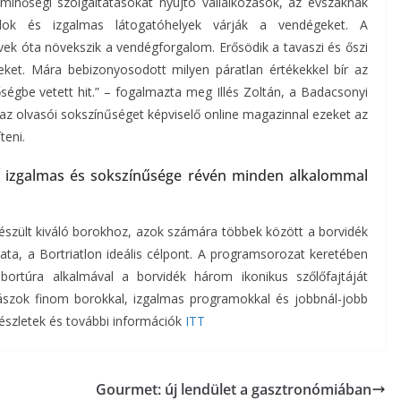
minőségi szolgáltatásokat nyújtó vállalkozások, az évszaknak
andok és izgalmas látogatóhelyek várják a vendégeket. A
ek óta növekszik a vendégforgalom. Erősödik a tavaszi és őszi
eket. Mára bebizonyosodott milyen páratlan értékekkel bír az
égbe vetett hit.” – fogalmazta meg Illés Zoltán, a Badacsonyi
, az olvasói sokszínűséget képviselő online magazinnal ezeket az
teni.
 izgalmas és sokszínűsége révén minden alkalommal
t készült kiváló borokhoz, azok számára többek között a borvidék
ta, a Bortriatlon ideális célpont. A programsorozat keretében
rtúra alkalmával a borvidék három ikonikus szőlőfajtáját
ászok finom borokkal, izgalmas programokkal és jobbnál-jobb
észletek és további információk
ITT
Gourmet: új lendület a gasztronómiában