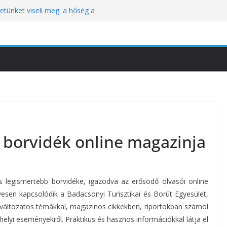
tünket viseli meg: a hőség a
óbára teszi
kozik a Perui Pisco Világnap nemzetközi
an a baj, hanem azzal, ahogyan
nómiai Sajtóesemény
nica: a világ legjobb éttermeinek
etett jubileumi menü
i borvidék online magazinja
 legismertebb borvidéke, igazodva az erősödő olvasói online
ervesen kapcsolódik a Badacsonyi Turisztikai és Borút Egyesület,
 változatos témákkal, magazinos cikkekben, riportokban számol
helyi eseményekről. Praktikus és hasznos információkkal látja el