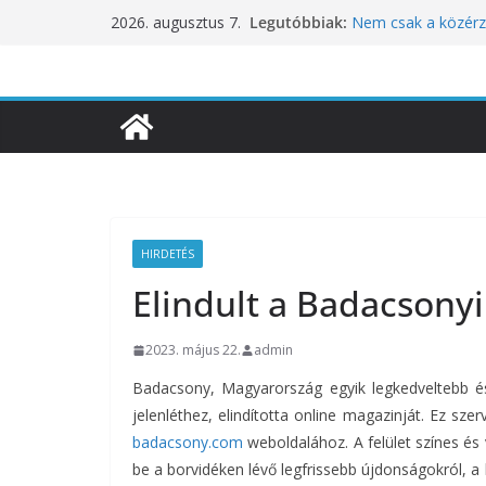
Skip
Legutóbbiak:
Nem csak a közérze
2026. augusztus 7.
to
koncentrációt is pr
Budapest is csatla
content
ünnepléséhez
Nem a koffeinnel v
fogyasztjuk
Déli Part Gasztro
10 éves lett a Bota
inspirációiból szül
HIRDETÉS
Elindult a Badacsony
2023. május 22.
admin
Badacsony, Magyarország egyik legkedveltebb és
jelenléthez, elindította online magazinját. Ez sz
badacsony.com
weboldalához. A felület színes és
be a borvidéken lévő legfrissebb újdonságokról, a 