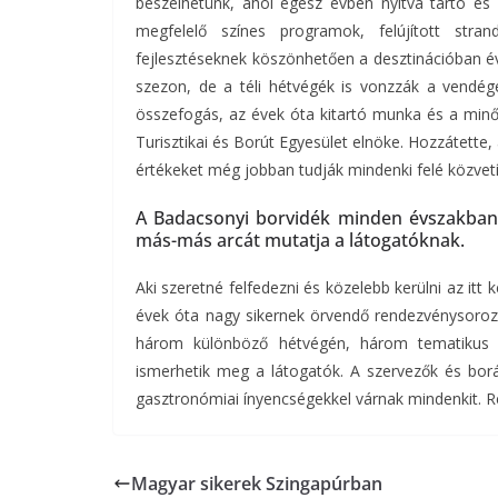
beszélhetünk, ahol egész évben nyitva tartó és 
megfelelő színes programok, felújított str
fejlesztéseknek köszönhetően a desztinációban év
szezon, de a téli hétvégék is vonzzák a vendég
összefogás, az évek óta kitartó munka és a minős
Turisztikai és Borút Egyesület elnöke. Hozzátette
értékeket még jobban tudják mindenki felé közvetí
A Badacsonyi borvidék minden évszakban
más-más arcát mutatja a látogatóknak.
Aki szeretné felfedezni és közelebb kerülni az it
évek óta nagy sikernek örvendő rendezvénysoroza
három különböző hétvégén, három tematikus bo
ismerhetik meg a látogatók. A szervezők és bor
gasztronómiai ínyencségekkel várnak mindenkit. R
Magyar sikerek Szingapúrban