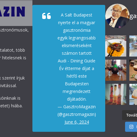
ga
A Salt Budapest
nyerte el a magyar
asztronómusok,
gasztronómia
egyik legrangosabb
elismeréseként
talatot, több
számon tartott
 hitelesnek is
Audi - Dining Guide
Év étterme díjat a
hétfő este
 szerint írjuk
Budapesten
vitással.
megrendezett
sóinknak is
díjátadón.
etet) hiába.
— GasztroMagazin
(@gasztromagazin)
Továb
June 6, 2024