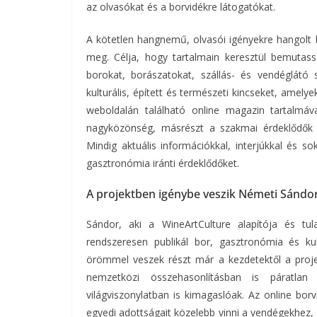
az olvasókat és a borvidékre látogatókat.
A kötetlen hangnemű, olvasói igényekre hangolt
meg. Célja, hogy tartalmain keresztül bemutass
borokat, borászatokat, szállás- és vendéglátó 
kulturális, épített és természeti kincseket, amely
weboldalán található online magazin tartalmáv
nagyközönség, másrészt a szakmai érdeklődők s
Mindig aktuális információkkal, interjúkkal és
gasztronómia iránti érdeklődőket.
A projektben igénybe veszik Németi Sándor
Sándor, aki a WineArtCulture alapítója és t
rendszeresen publikál bor, gasztronómia és k
örömmel veszek részt már a kezdetektől a proj
nemzetközi összehasonlításban is páratlan 
világviszonylatban is kimagaslóak. Az online bor
egyedi adottságait közelebb vinni a vendégekhez, 