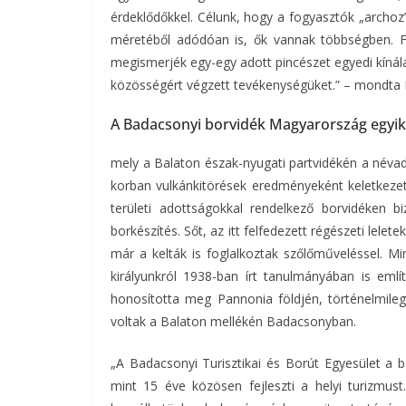
érdeklődőkkel. Célunk, hogy a fogyasztók „archoz”
méretéből adódóan is, ők vannak többségben. Fo
megismerjék egy-egy adott pincészet egyedi kínálatá
közösségért végzett tevékenységüket.” – mondta
A Badacsonyi borvidék Magyarország egyik
mely a Balaton észak-nyugati partvidékén a névadó
korban vulkánkitörések eredményeként keletkezett
területi adottságokkal rendelkező borvidéken b
borkészítés. Sőt, az itt felfedezett régészeti lele
már a kelták is foglalkoztak szőlőműveléssel. Mi
királyunkról 1938-ban írt tanulmányában is eml
honosította meg Pannonia földjén, történelmileg
voltak a Balaton mellékén Badacsonyban.
„A Badacsonyi Turisztikai és Borút Egyesület a 
mint 15 éve közösen fejleszti a helyi turizmu