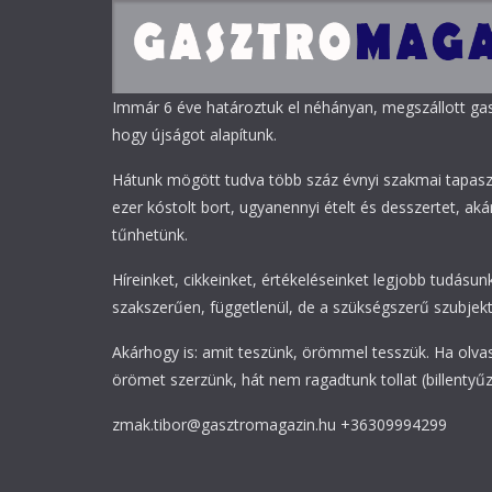
Immár 6 éve határoztuk el néhányan, megszállott g
hogy újságot alapítunk.
Hátunk mögött tudva több száz évnyi szakmai tapasz
ezer kóstolt bort, ugyanennyi ételt és desszertet, akár
tűnhetünk.
Híreinket, cikkeinket, értékeléseinket legjobb tudásunk
szakszerűen, függetlenül, de a szükségszerű szubjekti
Akárhogy is: amit teszünk, örömmel tesszük. Ha olva
örömet szerzünk, hát nem ragadtunk tollat (billentyűz
zmak.tibor@gasztromagazin.hu +36309994299