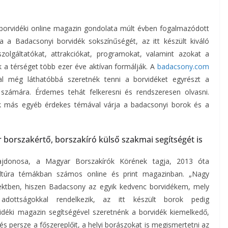
 borvidéki online magazin gondolata múlt évben fogalmazódott
a a Badacsonyi borvidék sokszínűségét, az itt készült kiváló
szolgáltatókat, attrakciókat, programokat, valamint azokat a
ek a térséget több ezer éve aktívan formálják. A
badacsony.com
al még láthatóbbá szeretnék tenni a borvidéket egyrészt a
zámára. Érdemes tehát felkeresni és rendszeresen olvasni.
 sok más egyéb érdekes témával várja a badacsonyi borok és a
 borszakértő, borszakíró külső szakmai segítségét is
ulajdonosa, a Magyar Borszakírók Körének tagja, 2013 óta
ultúra témákban számos online és print magazinban. „Nagy
ektben, hiszen Badacsony az egyik kedvenc borvidékem, mely
adottságokkal rendelkezik, az itt készült borok pedig
vidéki magazin segítségével szeretnénk a borvidék kiemelkedő,
és persze a főszereplőit, a helyi borászokat is megismertetni az