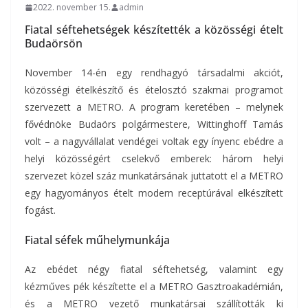
2022. november 15.
admin
Fiatal séftehetségek készítették a közösségi ételt
Budaörsön
November 14-én egy rendhagyó társadalmi akciót,
közösségi ételkészítő és ételosztó szakmai programot
szervezett a METRO.
A program keretében – melynek
fővédnöke Budaörs polgármestere, Wittinghoff Tamás
volt – a nagyvállalat vendégei voltak egy ínyenc ebédre a
helyi közösségért cselekvő emberek: három helyi
szervezet közel száz munkatársának juttatott el a METRO
egy hagyományos ételt modern receptúrával elkészített
fogást.
Fiatal séfek műhelymunkája
Az ebédet négy fiatal séftehetség, valamint egy
kézműves pék készítette el a METRO Gasztroakadémián,
és a METRO vezető munkatársai szállították ki