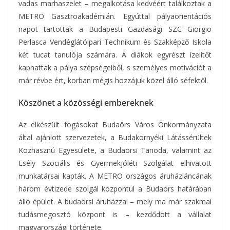
vadas marhaszelet – megalkotása kedvéért találkoztak a
METRO Gasztroakadémián. Egyúttal pályaorientációs
napot tartottak a Budapesti Gazdasági SZC Giorgio
Perlasca Vendéglátóipari Technikum és Szakképző Iskola
két tucat tanulója számára. A diákok egyrészt ízelítőt
kaphattak a pálya szépségeiből, s személyes motivációt a
már révbe ért, korban mégis hozzájuk közel álló séfektől.
Köszönet a közösségi embereknek
Az elkészült fogásokat Budaörs Város Önkormányzata
által ajánlott szervezetek, a Budakörnyéki Látássérültek
Közhasznú Egyesülete, a Budaörsi Tanoda, valamint az
Esély Szociális és Gyermekjóléti Szolgálat elhivatott
munkatársai kapták. A METRO országos áruházláncának
három évtizede szolgál központul a Budaörs határában
álló épület. A budaörsi áruházzal – mely ma már szakmai
tudásmegosztó központ is – kezdődött a vállalat
magyarországi története.