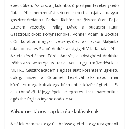
ebédidőben. Az ország különböző pontjain tevékenykedő
fiatal séfek nemzetközi szinten ismert alakjai a magyar
gasztronómiának. Farkas Richárd az őriszentéteri Pajta
Étterem vezetője, Pallag Dávid a budaörsi Rutin
Gasztrolubickoló konyhafőnöke, Pohner Ádám a Bocuse
d’Or korábbi magyar versenyzője, az Iszkor-Mályinka
tulajdonosa és Szabó András a szigligeti Villa Kabala séfje.
Az ételkészítésben Török András, a kővágóörsi Andriska
Pékbisztró vezetője is részt vett. Együttműködésük a
METRO Gasztroakadémia égisze alatt korántsem újkeletű
dolog, hiszen a Gourmet Fesztivál alkalmából már
közösen megalkottak egy húsmentes közösségi ételt. Ez
a különböző tájegységek jellegzetes ízeit harmonikus
egészbe foglaló ínyenc dödölle volt.
Pályaorientációs nap középiskolásoknak
A séfek nemcsak egy új közösségi étel – egy újragondolt