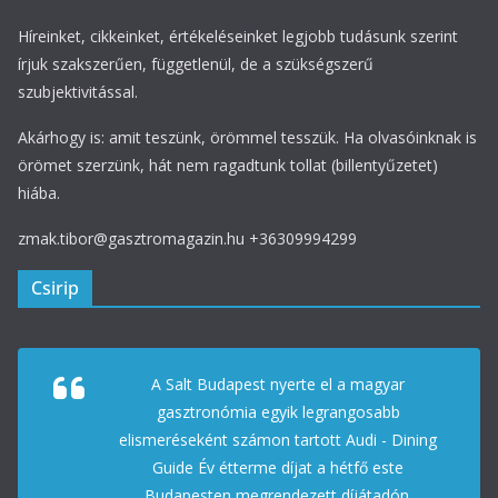
Híreinket, cikkeinket, értékeléseinket legjobb tudásunk szerint
írjuk szakszerűen, függetlenül, de a szükségszerű
szubjektivitással.
Akárhogy is: amit teszünk, örömmel tesszük. Ha olvasóinknak is
örömet szerzünk, hát nem ragadtunk tollat (billentyűzetet)
hiába.
zmak.tibor@gasztromagazin.hu +36309994299
Csirip
A Salt Budapest nyerte el a magyar
gasztronómia egyik legrangosabb
elismeréseként számon tartott Audi - Dining
Guide Év étterme díjat a hétfő este
Budapesten megrendezett díjátadón.