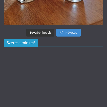
További képek
Követés
Szeress minket!