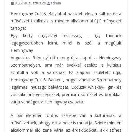
2022. augusztus 29.
admin
Hemingway Cult & Bar, ahol az üzleti élet, a kultúra és a
művészet találkozik, s minden alkalommal új élményeket
tartogat
Egy korty nagyvilági frissesség – így tudnánk
legegyszerűbben leírni, miről is szól a megújult
Hemingway
Augusztus 5-én nyitotta meg újra kapuit a Hemingway
Szombathelyen, ami már évekkel ezelőtt is kultikus
színfoltja volt a városnak. Ez alapján született újjá,
Hemingway Cult & Barként, hogy színesítse Szombathely
izgalmas, nyüzsgő belvárosát. Exkluzív whiskey-, gin- és
vodkakülönlegességekkel, prémium sörökkel és borokkal
várja vendégeit a Hemingway csapata.
A bár életében fontos szerepe van a kultúrának, a
művészetnek, ahogy ezt a neve is mutatja. Szinte minden
alkalommal élő zene várja az érdeklődőket, akik színes