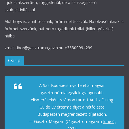
írjuk szakszerűen, függetlenül, de a szükségszerű
szubjektivitással.
Akárhogy is: amit teszünk, örömmel tesszük. Ha olvasóinknak is
örömet szerzünk, hát nem ragadtunk tollat (billentyűzetet)
hiába.
zmak.tibor@gasztromagazin.hu +36309994299
Csirip
A Salt Budapest nyerte el a magyar
gasztronómia egyik legrangosabb
elismeréseként számon tartott Audi - Dining
Guide Év étterme díjat a hétfő este
Budapesten megrendezett díjátadón.
— GasztroMagazin (@gasztromagazin)
June 6,
2024