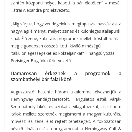
szintén központi helyet kapott a bár életében” – meséli
Tátrai Alexandra projektvezető.
„Alig várjuk, hogy vendégeink is megtapasztalhassák azt a
nagyvilági élményt, melyet színes és különleges itallapunk
kínál. Élő zene, kulturális programok mellett kóstolhatják
meg a gondosan összeállított, kiváló minőségű
italkülönlegességeket és koktéljainkat” – hangsúlyozza
Preisinger Boglárka üzletvezető.
Hamarosan érkeznek a programok a
szombathelyi bár falai közé
Augusztustól hetente három alkalommal élvezhetjük a
Hemingway vendégszeretetét. Hangulatos esték várják
Szombathely lakóit és azokat a világutazókat, akik finom
italok mellett szeretnék megismerni a magyar kulturális,
művészi és zenei élet rejtett tehetségeit. A fokozatosan
bővülő kínálatot és a programokat a Hemingway Cult &