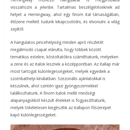
visszahozni a jelenbe. Tartalmas beszélgetéseknek ad
helyet a Hemingway, ahol egy finom ital társaságában,
élőzene mellett tudunk kikapcsolódni, és elvonulni a világ
zajától.
A hangulatos pincehelyiség minden apró részletét
megálmodó csapat elárulta, hogy többek között
tematikus estekre, kóstoltatókra számíthatunk, melyeken
a zene és az italok lesznek a középpontban. Az itallap már
most tartogat különlegességeket, melyek egyediek a
szombathelyi kínálatban. Szezonális ajánlatokkal is
készülnek, ahol szintén igazi gyöngyszemekkel
találkozhatunk. A finom italok mellé minőségi
alapanyagokból készült ételeket is fogyaszthatunk,
melyek tökéletesen kiegészítik az itallapon főszerepet
kapó különlegességeket.