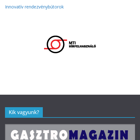
Innovatív rendezvénybútorok
Kik vagyunk?