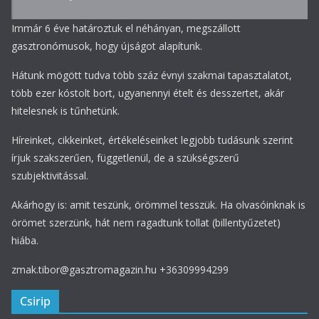
Immár 6 éve határoztuk el néhányan, megszállott
gasztronómusok, hogy újságot alapítunk.
Hátunk mögött tudva több száz évnyi szakmai tapasztalatot,
több ezer kóstolt bort, ugyanennyi ételt és desszertet, akár
hitelesnek is tűnhetünk.
Híreinket, cikkeinket, értékeléseinket legjobb tudásunk szerint
írjuk szakszerűen, függetlenül, de a szükségszerű
szubjektivitással.
Akárhogy is: amit teszünk, örömmel tesszük. Ha olvasóinknak is
örömet szerzünk, hát nem ragadtunk tollat (billentyűzetet)
hiába.
zmak.tibor@gasztromagazin.hu +36309994299
Csirip