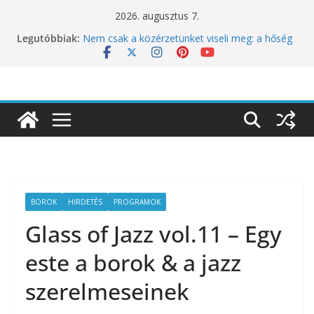
Skip
2026. augusztus 7.
to
Legutóbbiak:
Nem csak a közérzetünket viseli meg: a hőség
content
a koncentrációt is próbára teszi
Budapest is csatlakozik a Perui Pisco Világnap
nemzetközi ünnepléséhez
Nem a koffeinnel van a baj, hanem azzal,
ahogyan fogyasztjuk
Déli Part Gasztronómiai Sajtóesemény
10 éves lett a Botanica: a világ legjobb
éttermeinek inspirációiból született jubileumi
menü
BOROK
HIRDETÉS
PROGRAMOK
Glass of Jazz vol.11 – Egy
este a borok & a jazz
szerelmeseinek