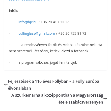
Infók:
·
info@bjc.hu
/ +36 70 413 98 37
·
cultinglass@gmail.com
/ +36 30 755 81 72
· a rendezvényen fotók és videók készülhetnek! Ha
nem szeretnél látszódni, kérlek jelezd a fotósnak.
· a programváltozás jogát fenntartjuk!
Fejlesztések a 116 éves Follyban – a Folly Európa
élvonalában
A szürkemarha a középpontban a Magyarország
étele szakácsversenyen