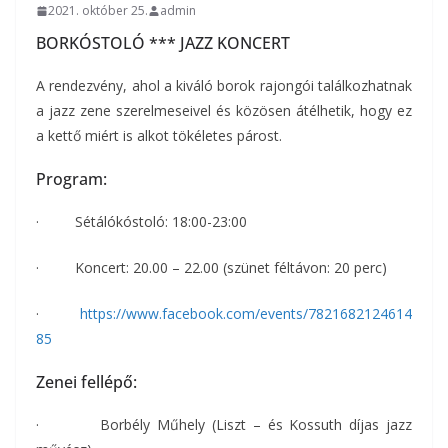
2021. október 25.
admin
BORKÓSTOLÓ *** JAZZ KONCERT
A rendezvény, ahol a kiváló borok rajongói találkozhatnak
a jazz zene szerelmeseivel és közösen átélhetik, hogy ez
a kettő miért is alkot tökéletes párost.
Program:
· Sétálókóstoló: 18:00-23:00
· Koncert: 20.00 – 22.00 (szünet féltávon: 20 perc)
·
https://www.facebook.com/events/7821682124614
85
Zenei fellépő:
· Borbély Műhely (Liszt – és Kossuth díjas jazz