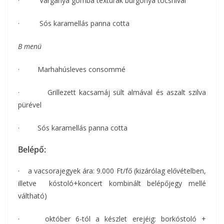
· Vargánya gomba texturák burgonya tócsnival
· Sós karamellás panna cotta
B menü
· Marhahúsleves consommé
· Grillezett kacsamáj sült almával és aszalt szilva
pürével
· Sós karamellás panna cotta
Belépő:
· a vacsorajegyek ára: 9.000 Ft/fő (kizárólag elővételben,
illetve kóstoló+koncert kombinált belépőjegy mellé
váltható)
· október 6-tól a készlet erejéig: borkóstoló +