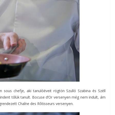
m sous chefje, aki tanulóéveit rögtön Szulló Szabina és Széll
ndent tőlük tanult. Bocuse d’Or versenyen még nem indult, ám
grendezett Chaîne des Rôtisseurs versenyen.