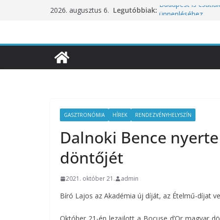
Skip
Legutóbbiak:
Budapest is csatla
2026. augusztus 6.
to
ünnepléséhez
Nem a koffeinnel v
content
fogyasztjuk
Déli Part Gasztro
10 éves lett a Bota
inspirációiból szül
Nem csak a közérze
koncentrációt is pr
GASZTRONÓMIA
HÍREK
RENDEZVÉNYHELYSZÍN
Dalnoki Bence nyerte
döntőjét
2021. október 21.
admin
Bíró Lajos az Akadémia új díját, az Ételmű-díjat ve
Október 21-én lezajlott a Bocuse d’Or magyar dön