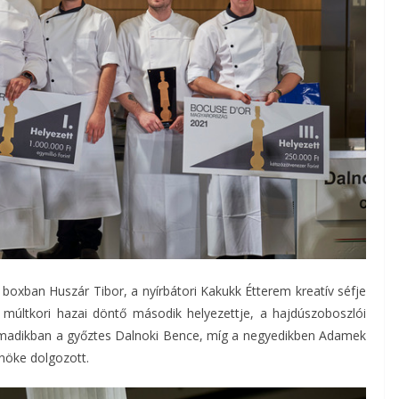
 boxban Huszár Tibor, a nyírbátori Kakukk Étterem kreatív séfje
 múltkori hazai döntő második helyezettje, a hajdúszoboszlói
armadikban a győztes Dalnoki Bence, míg a negyedikben Adamek
nöke dolgozott.