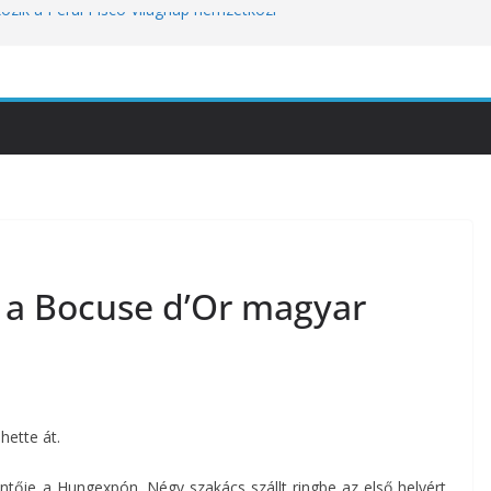
kozik a Perui Pisco Világnap nemzetközi
an a baj, hanem azzal, ahogyan
nómiai Sajtóesemény
nica: a világ legjobb éttermeinek
etett jubileumi menü
tünket viseli meg: a hőség a
óbára teszi
 a Bocuse d’Or magyar
hette át.
tője a Hungexpón. Négy szakács szállt ringbe az első helyért,