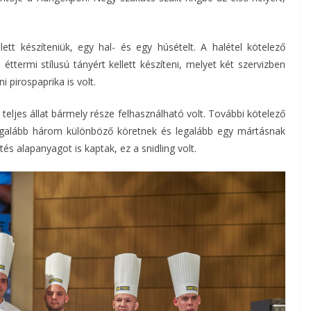
tt készíteniük, egy hal- és egy húsételt. A halétel kötelező
éttermi stílusú tányért kellett készíteni, melyet két szervizben
i pirospaprika is volt.
teljes állat bármely része felhasználható volt. További kötelező
legalább három különböző köretnek és legalább egy mártásnak
és alapanyagot is kaptak, ez a snidling volt.