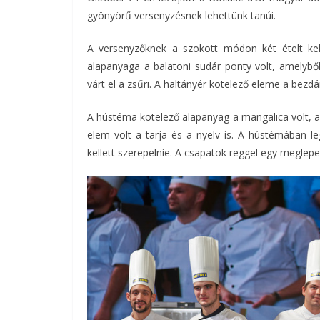
gyönyörű versenyzésnek lehettünk tanúi.
A versenyzőknek a szokott módon két ételt kelle
alapanyaga a balatoni sudár ponty volt, amelyből 
várt el a zsűri. A haltányér kötelező eleme a bezdán
A hústéma kötelező alapanyag a mangalica volt, a 
elem volt a tarja és a nyelv is. A hústémában 
kellett szerepelnie. A csapatok reggel egy meglepet