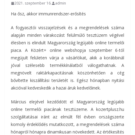
2021. szeptember 16.
admin
Ha ősz, akkor immunrendszer-erősítés
A fogyasztói visszajelzések és a megrendelések száma
alapján minden várakozást felülmúló tesztüzem végével
élesben is elindult Magyarország legújabb online termelői
piaca. A Közért+ online webshopja szeptember 6-tól
megújult felületen várja a vásárlókat, akik a korábbinál
jóval szélesebb termékkínálatból válogathatnak. A
megnövelt raktárkapacitásnak köszönhetően a cég
bővítette kiszállítási területét is. Egész hónapban nyitási
akcióval kedveskedik a hazai áruk kedvelőinek.
Március elejével kezdődött el Magyarország legújabb
online termelői piacának tesztüzeme. A kozertplusz.hu
szolgáltatásai iránt az elmúlt fél évben országszerte
komoly érdeklődés mutatkozott, a megrendelések száma
hónapról hónapra dinamikusan növekedett. Az értékesítés