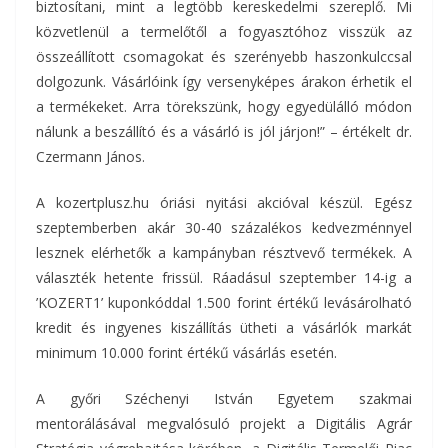
biztosítani, mint a legtöbb kereskedelmi szereplő. Mi
közvetlenül a termelőtől a fogyasztóhoz visszük az
összeállított csomagokat és szerényebb haszonkulccsal
dolgozunk. Vásárlóink így versenyképes árakon érhetik el
a termékeket. Arra törekszünk, hogy egyedülálló módon
nálunk a beszállító és a vásárló is jól járjon!” – értékelt dr.
Czermann János.
A kozertplusz.hu óriási nyitási akcióval készül. Egész
szeptemberben akár 30-40 százalékos kedvezménnyel
lesznek elérhetők a kampányban résztvevő termékek. A
választék hetente frissül. Ráadásul szeptember 14-ig a
’KOZERT1’ kuponkóddal 1.500 forint értékű levásárolható
kredit és ingyenes kiszállítás ütheti a vásárlók markát
minimum 10.000 forint értékű vásárlás esetén.
A győri Széchenyi István Egyetem szakmai
mentorálásával megvalósuló projekt a Digitális Agrár