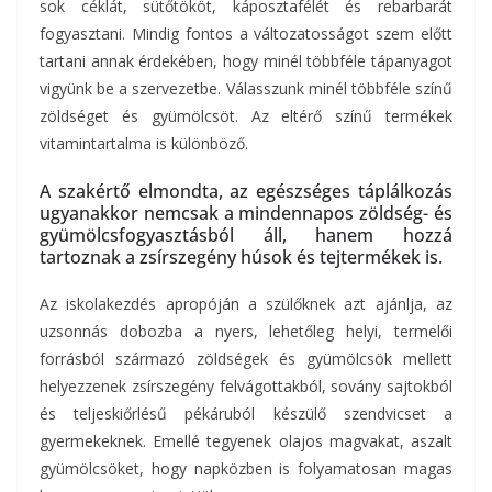
sok céklát, sütőtököt, káposztafélét és rebarbarát
fogyasztani. Mindig fontos a változatosságot szem előtt
tartani annak érdekében, hogy minél többféle tápanyagot
vigyünk be a szervezetbe. Válasszunk minél többféle színű
zöldséget és gyümölcsöt. Az eltérő színű termékek
vitamintartalma is különböző.
A szakértő elmondta, az egészséges táplálkozás
ugyanakkor nemcsak a mindennapos zöldség- és
gyümölcsfogyasztásból áll, hanem hozzá
tartoznak a zsírszegény húsok és tejtermékek is.
Az iskolakezdés apropóján a szülőknek azt ajánlja, az
uzsonnás dobozba a nyers, lehetőleg helyi, termelői
forrásból származó zöldségek és gyümölcsök mellett
helyezzenek zsírszegény felvágottakból, sovány sajtokból
és teljeskiőrlésű pékáruból készülő szendvicset a
gyermekeknek. Emellé tegyenek olajos magvakat, aszalt
gyümölcsöket, hogy napközben is folyamatosan magas