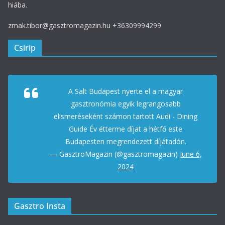
hiába.
zmak.tibor@gasztromagazin.hu +36309994299
Csirip
A Salt Budapest nyerte el a magyar
gasztronómia egyik legrangosabb
elismeréseként számon tartott Audi - Dining
Guide Év étterme díjat a hétfő este
Budapesten megrendezett díjátadón.
— GasztroMagazin (@gasztromagazin)
June 6,
2024
Gasztro Insta