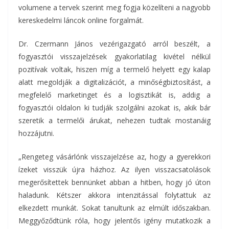
volumene a tervek szerint meg fogja közelíteni a nagyobb
kereskedelmi láncok online forgalmát.
Dr. Czermann János vezérigazgató arról beszélt, a
fogyasztói visszajelzések gyakorlatilag kivétel nélkül
pozitívak voltak, hiszen míg a termelő helyett egy kalap
alatt megoldják a digitalizációt, a minőségbiztosítást, a
megfelelő marketinget és a logisztikát is, addig a
fogyasztói oldalon ki tudják szolgálni azokat is, akik bár
szeretik a termelői árukat, nehezen tudtak mostanáig
hozzájutni.
„Rengeteg vásárlónk visszajelzése az, hogy a gyerekkori
ízeket visszük újra házhoz. Az ilyen visszacsatolások
megerősítettek bennünket abban a hitben, hogy jó úton
haladunk. Kétszer akkora intenzitással folytattuk az
elkezdett munkát. Sokat tanultunk az elmúlt időszakban.
Meggyőződtünk róla, hogy jelentős igény mutatkozik a