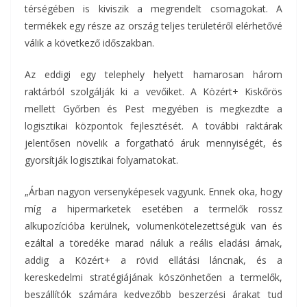
térségében is kiviszik a megrendelt csomagokat. A
termékek egy része az ország teljes területéről elérhetővé
válik a következő időszakban.
Az eddigi egy telephely helyett hamarosan három
raktárból szolgálják ki a vevőiket. A Közért+ Kiskőrös
mellett Győrben és Pest megyében is megkezdte a
logisztikai központok fejlesztését. A további raktárak
jelentősen növelik a forgatható áruk mennyiségét, és
gyorsítják logisztikai folyamatokat.
„Árban nagyon versenyképesek vagyunk. Ennek oka, hogy
míg a hipermarketek esetében a termelők rossz
alkupozícióba kerülnek, volumenkötelezettségük van és
ezáltal a töredéke marad náluk a reális eladási árnak,
addig a Közért+ a rövid ellátási láncnak, és a
kereskedelmi stratégiájának köszönhetően a termelők,
beszállítók számára kedvezőbb beszerzési árakat tud