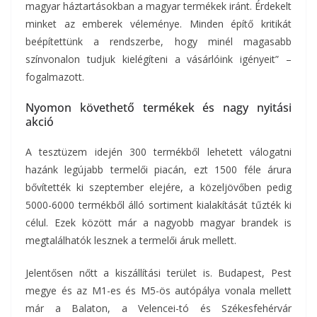
magyar háztartásokban a magyar termékek iránt. Érdekelt
minket az emberek véleménye. Minden építő kritikát
beépítettünk a rendszerbe, hogy minél magasabb
színvonalon tudjuk kielégíteni a vásárlóink igényeit” –
fogalmazott.
Nyomon követhető termékek és nagy nyitási
akció
A tesztüzem idején 300 termékből lehetett válogatni
hazánk legújabb termelői piacán, ezt 1500 féle árura
bővítették ki szeptember elejére, a közeljövőben pedig
5000-6000 termékből álló sortiment kialakítását tűzték ki
célul. Ezek között már a nagyobb magyar brandek is
megtalálhatók lesznek a termelői áruk mellett.
Jelentősen nőtt a kiszállítási terület is. Budapest, Pest
megye és az M1-es és M5-ös autópálya vonala mellett
már a Balaton, a Velencei-tó és Székesfehérvár