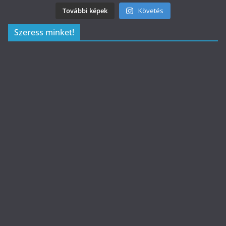
További képek
Követés
Szeress minket!