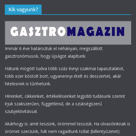
Kik vagyunk?
Immár 6 éve határoztuk el néhányan, megszállott
gasztronómusok, hogy újságot alapítunk.
Hátunk mögött tudva több száz évnyi szakmai tapasztalatot,
több ezer kóstolt bort, ugyanennyi ételt és desszertet, akár
hitelesnek is tűnhetünk.
Híreinket, cikkeinket, értékeléseinket legjobb tudásunk szerint
írjuk szakszerűen, függetlenül, de a szükségszerű
szubjektivitással.
Akárhogy is: amit teszünk, örömmel tesszük. Ha olvasóinknak is
örömet szerzünk, hát nem ragadtunk tollat (billentyűzetet)