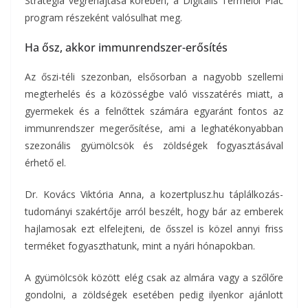
Stratégia végrehajtása körében, a Digitális Termelői Piac
program részeként valósulhat meg.
Ha ősz, akkor immunrendszer-erősítés
Az őszi-téli szezonban, elsősorban a nagyobb szellemi
megterhelés és a közösségbe való visszatérés miatt, a
gyermekek és a felnőttek számára egyaránt fontos az
immunrendszer megerősítése, ami a leghatékonyabban
szezonális gyümölcsök és zöldségek fogyasztásával
érhető el.
Dr. Kovács Viktória Anna, a kozertplusz.hu táplálkozás-
tudományi szakértője arról beszélt, hogy bár az emberek
hajlamosak ezt elfelejteni, de ősszel is közel annyi friss
terméket fogyaszthatunk, mint a nyári hónapokban.
A gyümölcsök között elég csak az almára vagy a szőlőre
gondolni, a zöldségek esetében pedig ilyenkor ajánlott