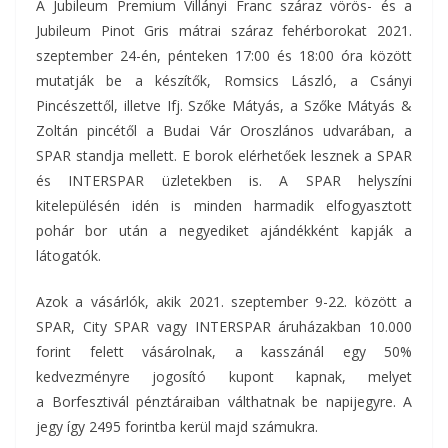
A Jubileum Premium Villányi Franc száraz vörös- és a
Jubileum Pinot Gris mátrai száraz fehérborokat 2021.
szeptember 24-én, pénteken 17:00 és 18:00 óra között
mutatják be a készítők, Romsics László, a Csányi
Pincészettől, illetve Ifj. Szőke Mátyás, a Szőke Mátyás &
Zoltán pincétől a Budai Vár Oroszlános udvarában, a
SPAR standja mellett. E borok elérhetőek lesznek a SPAR
és INTERSPAR üzletekben is. A SPAR helyszíni
kitelepülésén idén is minden harmadik elfogyasztott
pohár bor után a negyediket ajándékként kapják a
látogatók.
Azok a vásárlók, akik 2021. szeptember 9-22. között a
SPAR, City SPAR vagy INTERSPAR áruházakban 10.000
forint felett vásárolnak, a kasszánál egy 50%
kedvezményre jogosító kupont kapnak, melyet
a Borfesztivál pénztáraiban válthatnak be napijegyre. A
jegy így 2495 forintba kerül majd számukra.