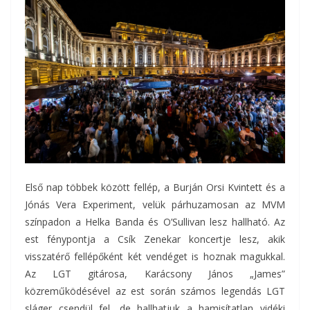
Első nap többek között fellép, a Burján Orsi Kvintett és a
Jónás Vera Experiment, velük párhuzamosan az MVM
színpadon a Helka Banda és O’Sullivan lesz hallható. Az
est fénypontja a Csík Zenekar koncertje lesz, akik
visszatérő fellépőként két vendéget is hoznak magukkal.
Az LGT gitárosa, Karácsony János „James”
közreműködésével az est során számos legendás LGT
sláger csendül fel, de hallhatjuk a hamisítatlan vidéki