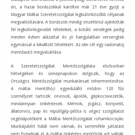
en, a hazai borászokkal karöltve már 21 éve gyűjt a
Magyar Máltai Szeretetszolgálat legkülönbözőbb céljainak
megvalósítására. A borászok mindig önzetlenül ajánlották
fel legkülönlegesebb tételeiket, a licitáló vendégek pedig
minden évben alázattal és jó hangulatban versengtek
egymással a kikiáltott tételekért. Az idei cél egy vadonatúj
mentőautó megvásárlása.
A Szeretetszolgálat Mentőszolgálata elsősorban
hétvégéken és ünnepnapokon dolgozik, hogy az
Országos Mentőszolgálat munkatársait tehermentesítse.
A máltai mentőhöz egyedülálló módon 120 fős
személyzet tartozik: orvosok, ápolók, gépkocsivezetők,
mindannyian önkéntesek. Mérnök, jogász, könyvelő,
állatorvos, pap és repülőgép-pilóta is végez szolgálatot
segédápolóként a Máltai Mentőszolgálat rohamkocsiján.
Munkájukért hálát nem várnak, és semmiféle juttatást
nem fogadnak el. A máltai önkéntes mentősök azt vallják: