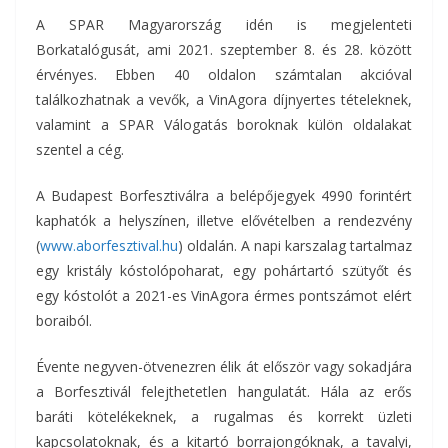
A SPAR Magyarország idén is megjelenteti
Borkatalógusát, ami 2021. szeptember 8. és 28. között
érvényes. Ebben 40 oldalon számtalan akcióval
találkozhatnak a vevők, a VinAgora díjnyertes tételeknek,
valamint a SPAR Válogatás boroknak külön oldalakat
szentel a cég.
A Budapest Borfesztiválra a belépőjegyek 4990 forintért
kaphatók a helyszínen, illetve elővételben a rendezvény
(
www.aborfesztival.hu
) oldalán. A napi karszalag tartalmaz
egy kristály kóstolópoharat, egy pohártartó szütyőt és
egy kóstolót a 2021-es VinAgora érmes pontszámot elért
boraiból.
Évente negyven-ötvenezren élik át először vagy sokadjára
a Borfesztivál felejthetetlen hangulatát. Hála az erős
baráti kötelékeknek, a rugalmas és korrekt üzleti
kapcsolatoknak, és a kitartó borrajongóknak, a tavalyi,