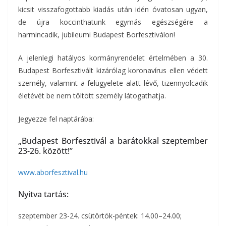
kicsit visszafogottabb kiadás után idén óvatosan ugyan,
de újra koccinthatunk egymás egészségére a
harmincadik, jubileumi Budapest Borfesztiválon!
A jelenlegi hatályos kormányrendelet értelmében a 30.
Budapest Borfesztivált kizárólag koronavírus ellen védett
személy, valamint a felügyelete alatt lévő, tizennyolcadik
életévét be nem töltött személy látogathatja.
Jegyezze fel naptárába:
„Budapest Borfesztivál a barátokkal szeptember
23-26. között!”
www.aborfesztival.hu
Nyitva tartás:
szeptember 23-24. csütörtök-péntek: 14.00–24.00;