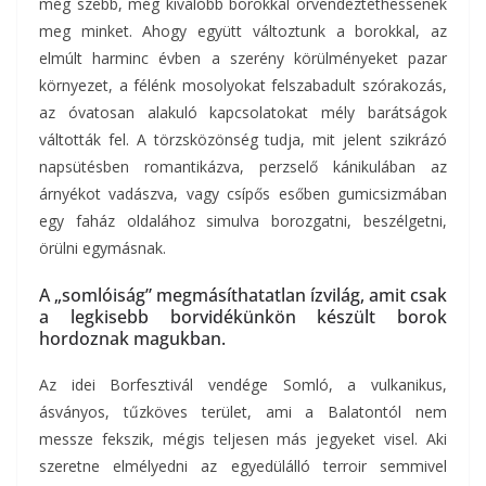
még szebb, még kiválóbb borokkal örvendeztethessenek
meg minket. Ahogy együtt változtunk a borokkal, az
elmúlt harminc évben a szerény körülményeket pazar
környezet, a félénk mosolyokat felszabadult szórakozás,
az óvatosan alakuló kapcsolatokat mély barátságok
váltották fel. A törzsközönség tudja, mit jelent szikrázó
napsütésben romantikázva, perzselő kánikulában az
árnyékot vadászva, vagy csípős esőben gumicsizmában
egy faház oldalához simulva borozgatni, beszélgetni,
örülni egymásnak.
A „somlóiság” megmásíthatatlan ízvilág, amit csak
a legkisebb borvidékünkön készült borok
hordoznak magukban.
Az idei Borfesztivál vendége Somló, a vulkanikus,
ásványos, tűzköves terület, ami a Balatontól nem
messze fekszik, mégis teljesen más jegyeket visel. Aki
szeretne elmélyedni az egyedülálló terroir semmivel