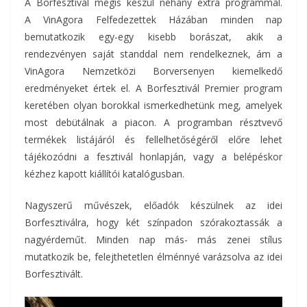
A Borfesztivál mégis készül néhány extra programmal.
A VinAgora Felfedezettek Házában minden nap
bemutatkozik egy-egy kisebb borászat, akik a
rendezvényen saját standdal nem rendelkeznek, ám a
VinAgora Nemzetközi Borversenyen kiemelkedő
eredményeket értek el. A Borfesztivál Premier program
keretében olyan borokkal ismerkedhetünk meg, amelyek
most debütálnak a piacon. A programban résztvevő
termékek listájáról és fellelhetőségéről előre lehet
tájékozódni a fesztivál honlapján, vagy a belépéskor
kézhez kapott kiállítói katalógusban.
Nagyszerű művészek, előadók készülnek az idei
Borfesztiválra, hogy két színpadon szórakoztassák a
nagyérdeműt. Minden nap más- más zenei stílus
mutatkozik be, felejthetetlen élménnyé varázsolva az idei
Borfesztivált.