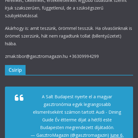
Híreinket, cikkeinket, értékeléseinket legjobb tudásunk szerint
írjuk szakszerűen, függetlenül, de a szükségszerű
szubjektivitással.
Akárhogy is: amit teszünk, örömmel tesszük. Ha olvasóinknak is
örömet szerzünk, hát nem ragadtunk tollat (billentyűzetet)
hiába.
zmak.tibor@gasztromagazin.hu +36309994299
Csirip
A Salt Budapest nyerte el a magyar
gasztronómia egyik legrangosabb
elismeréseként számon tartott Audi - Dining
Guide Év étterme díjat a hétfő este
Budapesten megrendezett díjátadón.
— GasztroMagazin (@gasztromagazin)
June 6,