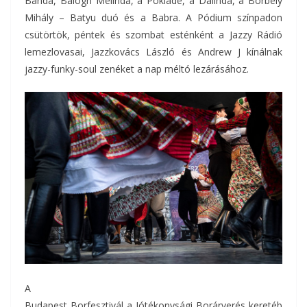
Banda, Balogh Melinda, a Poklade, a Dalinda, a Borbély
Mihály – Batyu duó és a Babra. A Pódium színpadon
csütörtök, péntek és szombat esténként a Jazzy Rádió
lemezlovasai, Jazzkovács László és Andrew J kínálnak
jazzy-funky-soul zenéket a nap méltó lezárásához.
A
Budapest Borfesztivál a Jótékonysági Borárverés keretéb