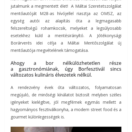
jutalmunk a megmentett élet! A Máltai Szeretetszolgálat
mentőautóját M28-as hívójellel riasztja az OMSZ, az
egység autói az alapítás óta a legmagasabb
felszereltségű rohamkocsik, melyeket a legsúlyosabb
esetekhez küld a mentésirányító. A Jótékonysági
Borárverés idei célja a Máltai Mentőszolgálat új
mentőautója megvételének támogatása.
Ahogy a bor nélkülözhetetlen része
a gasztronómiának, úgy Borfesztivál sincs
változatos kulináris élvezetek nélkül.
A rendezvény évek óta változatos, folyamatosan
megújuló, de minőségi kínálatot biztosít melyben széles
igényeket kielégítve, jól megférnek egymás mellett a
hagyományos fesztiválkonyha, a modern street food és a
gourmet különlegességek is.