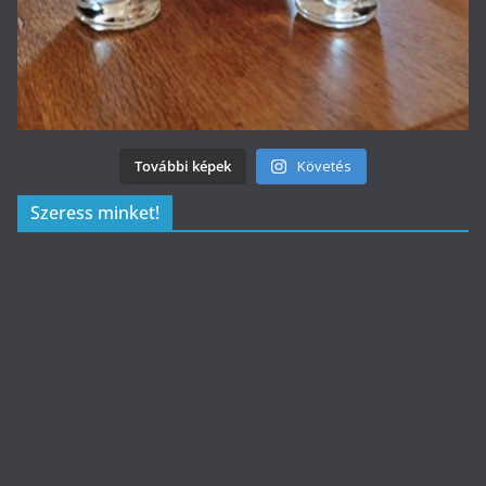
További képek
Követés
Szeress minket!