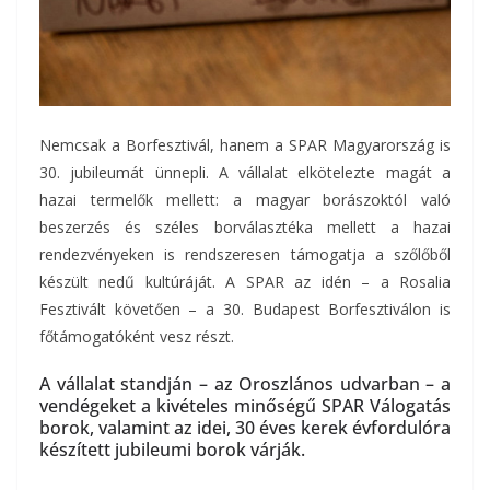
Nemcsak a Borfesztivál, hanem a SPAR Magyarország is
30. jubileumát ünnepli. A vállalat elkötelezte magát a
hazai termelők mellett: a magyar borászoktól való
beszerzés és széles borválasztéka mellett a hazai
rendezvényeken is rendszeresen támogatja a szőlőből
készült nedű kultúráját. A SPAR az idén – a Rosalia
Fesztivált követően – a 30. Budapest Borfesztiválon is
főtámogatóként vesz részt.
A vállalat standján – az Oroszlános udvarban – a
vendégeket a kivételes minőségű SPAR Válogatás
borok, valamint az idei, 30 éves kerek évfordulóra
készített jubileumi borok várják.