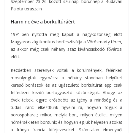
Szeptember 23-26. között szülinapi borünnep a Budavári
Palota teraszain
Harminc éve a borkultúráért
1991-ben nyitotta meg kapuit a nagyközönség előtt
Magyarország ikonikus borfesztiválja a Vörösmarty téren,
az akkor még csak néhány száz kíváncsiskodó fővárosi
előtt.
Kezdetben szerények voltak a körülmények, félénken
mosolyogtak egymásra a néhány standban helyüket
kereső borászok és az újjászülető borkultúrát épp csak
felfedezni kezdő borfogyasztó közönségük. Ahogy az
évek teltek, egyre erősödött az igény a minőség és a
tudás iránt: elkezdtünk figyelni rá, hogyan fogjuk a
borospoharat; mikor, melyik bort, milyen étellel, milyen
hőmérsékleten bontunk; és hogyan ejtjük helyesen azokat
a fránya francia kifejezéseket. Számtalan élményből