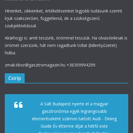
Híreinket, cikkeinket, értékeléseinket legjobb tudásunk szerint
írjuk szakszerűen, függetlenül, de a szükségszerű
szubjektivitással.
Akárhogy is: amit teszünk, örömmel tesszük. Ha olvasóinknak is
örömet szerzünk, hát nem ragadtunk tollat (billentyűzetet)
hiába.
zmak.tibor@gasztromagazin.hu +36309994299
Csirip
A Salt Budapest nyerte el a magyar
gasztronómia egyik legrangosabb
elismeréseként számon tartott Audi - Dining
Guide Év étterme díjat a hétfő este