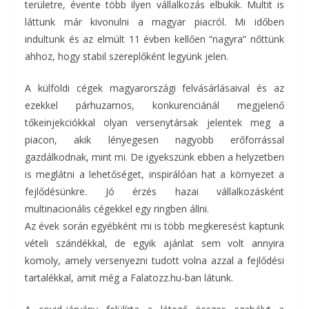
területre, évente több ilyen vállalkozás elbukik. Multit is
láttunk már kivonulni a magyar piacról. Mi időben
indultunk és az elmúlt 11 évben kellően “nagyra” nőttünk
ahhoz, hogy stabil szereplőként legyünk jelen.
A külföldi cégek magyarországi felvásárlásaival és az
ezekkel párhuzamos, konkurenciánál megjelenő
tőkeinjekciókkal olyan versenytársak jelentek meg a
piacon, akik lényegesen nagyobb erőforrással
gazdálkodnak, mint mi. De igyekszünk ebben a helyzetben
is meglátni a lehetőséget, inspirálóan hat a környezet a
fejlődésünkre. Jó érzés hazai vállalkozásként
multinacionális cégekkel egy ringben állni.
Az évek során egyébként mi is több megkeresést kaptunk
vételi szándékkal, de egyik ajánlat sem volt annyira
komoly, amely versenyezni tudott volna azzal a fejlődési
tartalékkal, amit még a Falatozz.hu-ban látunk.