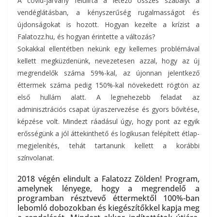
A covid-járvány felülírta a létező összes szabályt a
vendéglátásban, a kényszerűség rugalmasságot és
újdonságokat is hozott. Hogyan kezelte a krízist a
Falatozz.hu, és hogyan érintette a változás?
Sokakkal ellentétben nekünk egy kellemes problémával
kellett megküzdenünk, nevezetesen azzal, hogy az új
megrendelők száma 59%-kal, az újonnan jelentkező
éttermek száma pedig 150%-kal növekedett rögtön az
első hullám alatt. A legnehezebb feladat az
adminisztrációs csapat újraszervezése és gyors bővítése,
képzése volt. Mindezt ráadásul úgy, hogy pont az egyik
erősségünk a jól áttekinthető és logikusan felépített étlap-
megjelenítés, tehát tartanunk kellett a korábbi
színvolanat.
2018 végén elindult a Falatozz Zölden! Program,
amelynek lényege, hogy a megrendelő a
programban résztvevő éttermektől 100%-ban
lebomló dobozokban és kiegészítőkkel kapja meg