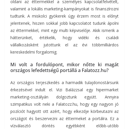
oldani az éttermekkel a személyes kapcsolatfelvételt,
valamint a lokális marketing-kampányokat is finanszírozni
tudtunk. A miskolci gyökerek úgy érzem most is előnyt
jelentenek, hiszen sokkal jobb kapcsolatot tudunk ápolni
az éttermekkel, mint egy multi képviselője. Akik ismerik a
hátterünket, értékelik, hogy vidéki és családi
vállalkozásként jutottunk el az évi többmilliárdos
kereskedelmi forgalomig.
Mi volt a fordulópont, mikor nőtte ki magát
országos lefedettségű portállá a Falatozz.hu?
Az országos terjeszkedés a harmadik tulajdonostársunk
érkezésével indult el. Vizi Balázzsal egy hipermarket
marketing-osztályán dolgoztunk együtt. Annyira
szimpatikus volt neki a Falatozz.hu, hogy egy nagyon jó
pozíciót hagyott ott azért, hogy elkezdje körbeutazni az
országot és beszervezni az éttermeket a portálra. Ez a
vízválasztó döntés egyébként előbb-utóbb