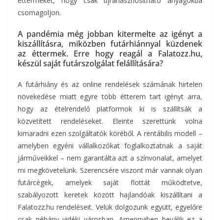
éttermeket, hogy csak újrahasznosítható anyagokba
csomagoljon.
A pandémia még jobban kitermelte az igényt a
kiszállításra, miközben futárhiánnyal küzdenek
az éttermek. Erre hogy reagál a Falatozz.hu,
készül saját futárszolgálat felállítására?
A futárhiány és az online rendelések számának hirtelen
növekedése miatt egyre több étterem tart igényt arra,
hogy az ételrendelő platformok ki is szállítsák a
közvetített rendeléseket. Eleinte szerettünk volna
kimaradni ezen szolgáltatók köréből. A rentábilis modell –
amelyben egyéni vállalkozókat foglalkoztatnak a saját
járműveikkel – nem garantálta azt a színvonalat, amelyet
mi megkövetelünk. Szerencsére viszont már vannak olyan
futárcégek, amelyek saját flottát működtetve,
szabályozott keretek között hajlandóak kiszállítani a
Falatozz.hu rendeléseit. Velük dolgozunk együtt, egyelőre
csak néhány vidéki városban. Amennyiben beválik ez a