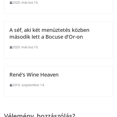
2020. március 10.
A séf, aki két menüztetés közben
második lett a Bocuse d’Or-on
2020. március 10.
René’s Wine Heaven
2019. szeptember 14.
Vélemény, hozzászólás?