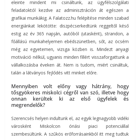
eleinte mindent mi csináltunk, az ügyfélszolgálati
feladatoktól kezdve az adminisztráción át egészen a
grafikai munkákig. A Falatozz.hu felépítése minden szabad
energiánkat lekötötte: diszpécserkedtünk reggeltől késő
estig az év 365 napján, autóból (utasként), strandon, a
főállású munkahelyemen ebédszünetben, sőt, az öcsém
még az egyetemen, vizsga közben is. Mindezt anyagi
motiváció nélkül, ugyanis minden fillért visszaforgattunk a
vállalkozásba éveken át. Nem is tudom, miért csináltuk,
talán a látványos fejlődés vitt minket előre.
Mennyiben volt előny vagy hátrány, hogy
tősgyökeres miskolci cégről van szó, illetve hogy
onnan kerültek ki az első ügyfelek és
megrendelők?
Szerencsés helyen indultunk el, az egyik legnagyobb vidéki
városként Miskolcon óriási piaci potenciállal
szembesültünk. A szűkös erőforrásainkból itt meg tudtuk