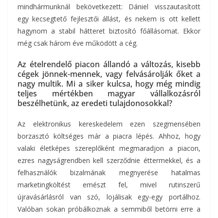
mindhármunknál bekövetkezett: Dániel visszautasított
egy kecsegtető fejlesztői állást, és nekem is ott kellett
hagynom a stabil hátteret biztosító főállásomat. Ekkor
még csak három éve működött a cég.
Az ételrendelő piacon állandó a változás, kisebb
cégek jönnek-mennek, vagy felvásárolják őket a
nagy multik. Mi a siker kulcsa, hogy még mindig
teljes mértékben magyar vállalkozásról
beszélhetünk, az eredeti tulajdonosokkal?
Az elektronikus kereskedelem ezen szegmensében
borzasztó költséges már a piacra lépés. Ahhoz, hogy
valaki életképes szereplőként megmaradjon a piacon,
ezres nagyságrendben kell szerződnie éttermekkel, és a
felhasználók bizalmának megnyerése hatalmas
marketingköltést emészt fel, mivel rutinszerű
újravásárlásról van szó, lojálisak egy-egy portálhoz.
Valóban sokan próbálkoznak a semmiből betörni erre a