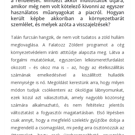
a rendelését. Mindezt akkor indítottátok útjára,
amikor még nem volt kötelező kivonni az egyszer
használatos műanyagokat a piacról. Hogyan
került képbe akkoriban a környezetbarát
szemlélet, és melyek azóta a visszajelzések?
Talán furcsán hangzik, de nem volt tudatos a zöld hullám
meglovaglása. A Falatozz Zölden! programot a cég
környezetvédelem iránti attitűdje alapozta meg. Látva a
forgalmi mutatóinkat, egyszerűen lelkiismeretfurdalást
okozott – és okoz ma is – az, hogy az ételkiszállítás
számának emelkedésével a kiszállított hulladék
mennyisége is nő. Megoldást kerestünk arra, hogy milyen
módon tudjuk csökkenteni az ökológiai lábnyomunkat,
ezek közül azt választottuk, amely nagyobb közönség
számára alkalmazható, és nem feltételez jelentős
változtatást a fogyasztói magatartásban. Első lépésben
csak annyit, hogy a megfelelő szelektív gyűjtőbe dobja a
megrendelő a csomagolást, mi pedig arra ösztönözzük az