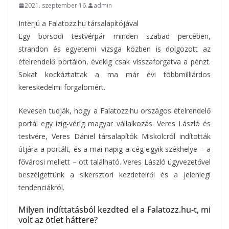
2021. szeptember 16.
admin
Interjú a Falatozz.hu társalapítójával
Egy borsodi testvérpár minden szabad percében,
strandon és egyetemi vizsga közben is dolgozott az
ételrendelő portálon, évekig csak visszaforgatva a pénzt.
Sokat kockáztattak a ma már évi többmilliárdos
kereskedelmi forgalomért.
Kevesen tudják, hogy a Falatozz.hu országos ételrendelő
portál egy ízig-vérig magyar vállalkozás. Veres László és
testvére, Veres Dániel társalapítók Miskolcról indították
útjára a portált, és a mai napig a cég egyik székhelye – a
fővárosi mellett – ott található. Veres László ügyvezetővel
beszélgettünk a sikersztori kezdeteiről és a jelenlegi
tendenciákról.
Milyen indíttatásból kezdted el a Falatozz.hu-t, mi
volt az ötlet háttere?