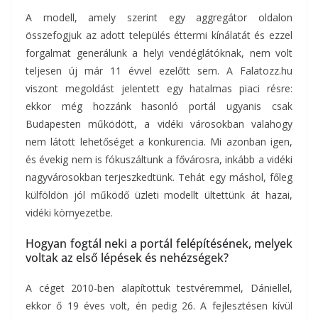
A modell, amely szerint egy aggregátor oldalon
összefogjuk az adott település éttermi kínálatát és ezzel
forgalmat generálunk a helyi vendéglátóknak, nem volt
teljesen új már 11 évvel ezelőtt sem. A Falatozz.hu
viszont megoldást jelentett egy hatalmas piaci résre:
ekkor még hozzánk hasonló portál ugyanis csak
Budapesten működött, a vidéki városokban valahogy
nem látott lehetőséget a konkurencia. Mi azonban igen,
és évekig nem is fókuszáltunk a fővárosra, inkább a vidéki
nagyvárosokban terjeszkedtünk. Tehát egy máshol, főleg
külföldön jól működő üzleti modellt ültettünk át hazai,
vidéki környezetbe.
Hogyan fogtál neki a portál felépítésének, melyek
voltak az első lépések és nehézségek?
A céget 2010-ben alapítottuk testvéremmel, Dániellel,
ekkor ő 19 éves volt, én pedig 26. A fejlesztésen kívül