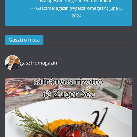
Budapesten megrendezett díjátadón.
— GasztroMagazin (@gasztromagazin)
June 6,
2024
Gasztro Insta
gasztromagazin