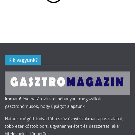
Kik vagyunk?
Immár 6 éve határoztuk el néhányan, megszállott
gasztronómusok, hogy újságot alapítunk.
Hátunk mögött tudva több száz évnyi szakmai tapasztalatot,
több ezer kóstolt bort, ugyanennyi ételt és desszertet, akár
hitelesnek is tűnhetünk.