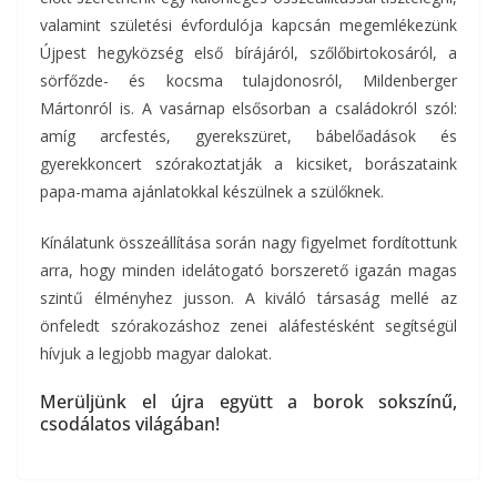
valamint születési évfordulója kapcsán megemlékezünk
Újpest hegyközség első bírájáról, szőlőbirtokosáról, a
sörfőzde- és kocsma tulajdonosról, Mildenberger
Mártonról is. A vasárnap elsősorban a családokról szól:
amíg arcfestés, gyerekszüret, bábelőadások és
gyerekkoncert szórakoztatják a kicsiket, borászataink
papa-mama ajánlatokkal készülnek a szülőknek.
Kínálatunk összeállítása során nagy figyelmet fordítottunk
arra, hogy minden idelátogató borszerető igazán magas
szintű élményhez jusson. A kiváló társaság mellé az
önfeledt szórakozáshoz zenei aláfestésként segítségül
hívjuk a legjobb magyar dalokat.
Merüljünk el újra együtt a borok sokszínű,
csodálatos világában!