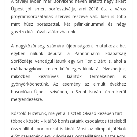
A tavalyi évben már BorVíkend néven aratott nagy sikert
Újpest jól ismert borfesztiválja, ami 2018 óta a város
programsorozatának szerves részévé vált. Idén is több
mint húsz borászattal, két pálinkáriummal és négy
gasztro kiállítóval találkozhatunk.
A nagyközönség számára újdonságként mutatkozik be,
egyben nálunk debütál a Pannonhalmi Főapátság
Sörfőzdéje. Vendégül látunk egy Gin Tonic Bárt is, ahol a
márkanagykövet mixer különleges kínálatát élvezhetjük,
miközben kézműves kiállítók termékeiben is
gyönyörködhetünk. Az esemény az elmúlt évekhez
hasonlóan Újpest szívében, a Szent István téren kerül
megrendezésre.
Kóstoló Füzetünk, melyet a Tisztelt Olvasó kezében tart –
többek között – kiállító borászataink csodálatos tételeiből
összeállított borsorokat is kínál. Most az olimpiai játékok
előtt szeretnénk egy különleges összeállítással tisztelegni,