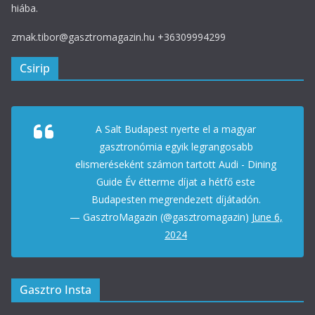
hiába.
zmak.tibor@gasztromagazin.hu +36309994299
Csirip
A Salt Budapest nyerte el a magyar
gasztronómia egyik legrangosabb
elismeréseként számon tartott Audi - Dining
Guide Év étterme díjat a hétfő este
Budapesten megrendezett díjátadón.
— GasztroMagazin (@gasztromagazin)
June 6,
2024
Gasztro Insta