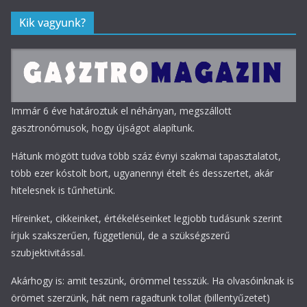
Kik vagyunk?
Immár 6 éve határoztuk el néhányan, megszállott
gasztronómusok, hogy újságot alapítunk.
Hátunk mögött tudva több száz évnyi szakmai tapasztalatot,
több ezer kóstolt bort, ugyanennyi ételt és desszertet, akár
hitelesnek is tűnhetünk.
Híreinket, cikkeinket, értékeléseinket legjobb tudásunk szerint
írjuk szakszerűen, függetlenül, de a szükségszerű
szubjektivitással.
Akárhogy is: amit teszünk, örömmel tesszük. Ha olvasóinknak is
örömet szerzünk, hát nem ragadtunk tollat (billentyűzetet)