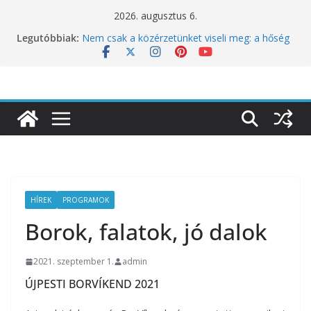
Skip
2026. augusztus 6.
to
Legutóbbiak:
Nem csak a közérzetünket viseli meg: a hőség
content
a koncentrációt is próbára teszi
Budapest is csatlakozik a Perui Pisco Világnap
nemzetközi ünnepléséhez
Nem a koffeinnel van a baj, hanem azzal,
ahogyan fogyasztjuk
Déli Part Gasztronómiai Sajtóesemény
10 éves lett a Botanica: a világ legjobb
éttermeinek inspirációiból született jubileumi
menü
HÍREK
PROGRAMOK
Borok, falatok, jó dalok
2021. szeptember 1.
admin
ÚJPESTI BORVÍKEND 2021