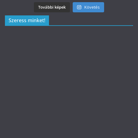
További képek
Követés
Szeress minket!