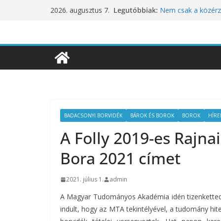
Skip
Legutóbbiak:
Nem csak a közérze
2026. augusztus 7.
to
koncentrációt is pr
Budapest is csatla
content
ünnepléséhez
Nem a koffeinnel v
fogyasztjuk
Déli Part Gasztro
10 éves lett a Bota
inspirációiból szül
BADACSONYI BORVIDÉK
BÁROK ÉS BOROK
BOROK
HÍRE
A Folly 2019-es Rajnai
Bora 2021 címet
2021. július 1.
admin
A Magyar Tudományos Akadémia idén tizenkettedi
indult, hogy az MTA tekintélyével, a tudomány hit