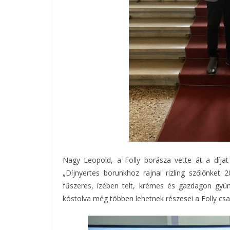
Nagy Leopold, a Folly borásza vette át a díja
„Díjnyertes borunkhoz rajnai rizling szőlőnket 2
fűszeres, ízében telt, krémes és gazdagon gyüm
kóstolva még többen lehetnek részesei a Folly csa