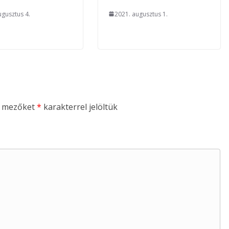
ugusztus 4.
2021. augusztus 1.
ő mezőket
*
karakterrel jelöltük