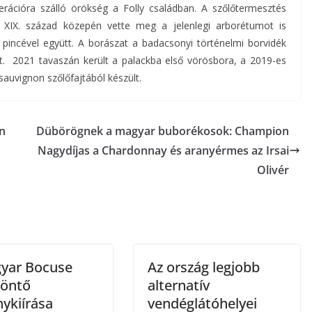
erációra szálló örökség a Folly családban. A szőlőtermesztés
 XIX. század közepén vette meg a jelenlegi arborétumot is
s pincével együtt. A borászat a badacsonyi történelmi borvidék
t. 2021 tavaszán került a palackba első vörösbora, a 2019-es
vignon szőlőfajtából készült.
on
Dübörögnek a magyar buborékosok: Champion
Nagydíjas a Chardonnay és aranyérmes az Irsai
Olivér
yar Bocuse
Az ország legjobb
döntő
alternatív
ykiírása
vendéglátóhelyei