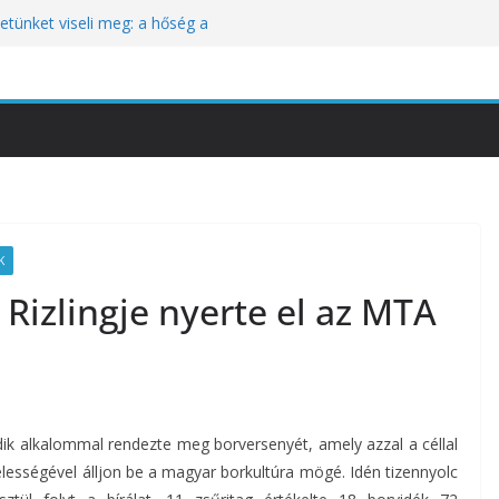
tünket viseli meg: a hőség a
óbára teszi
kozik a Perui Pisco Világnap nemzetközi
an a baj, hanem azzal, ahogyan
nómiai Sajtóesemény
nica: a világ legjobb éttermeinek
etett jubileumi menü
K
 Rizlingje nyerte el az MTA
k alkalommal rendezte meg borversenyét, amely azzal a céllal
elességével álljon be a magyar borkultúra mögé. Idén tizennyolc