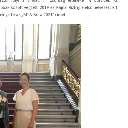
ztül folyt a bírálat. 11 zsűritag értékelte 18 borvidék 72
bbak között végzett! 2019-es Rajnai Rizlingje első helyezést ért
 elnyerte az „MTA Bora 2021” címet.