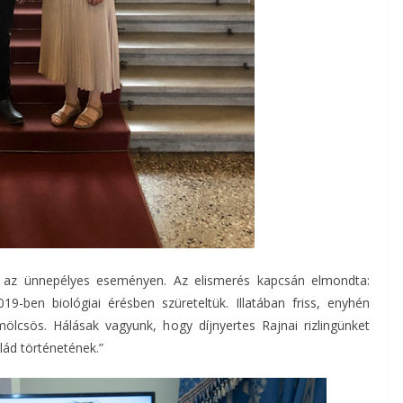
t az ünnepélyes eseményen. Az elismerés kapcsán elmondta:
019-ben biológiai érésben szüreteltük. Illatában friss, enyhén
ölcsös. Hálásak vagyunk, hogy díjnyertes Rajnai rizlingünket
lád történetének.”