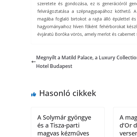
szeretete és gondozása, ez is generációról gen
felvirágoztatása a szépnagypapához köthető. A
magába foglaló birtokot a rajta álló épülettel é
hagyományaihoz híven főként fehérborokat készí
évjáratú Boróka vörös, amely merlot és cabernet sau
Megnyílt a Matild Palace, a Luxury Collecti
Hotel Budapest
Hasonló cikkek
A Solymár gyöngye
A mag
és a Tisza-parti
d’Or 
magvas kézműves
versen