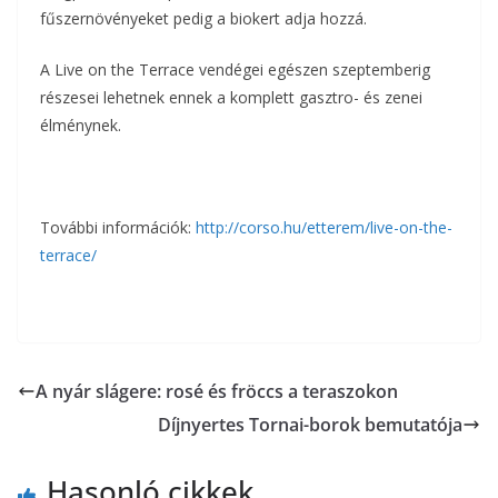
fűszernövényeket pedig a biokert adja hozzá.
A Live on the Terrace vendégei egészen szeptemberig
részesei lehetnek ennek a komplett gasztro- és zenei
élménynek.
További információk:
http://corso.hu/etterem/live-on-the-
terrace/
A nyár slágere: rosé és fröccs a teraszokon
Díjnyertes Tornai-borok bemutatója
Hasonló cikkek