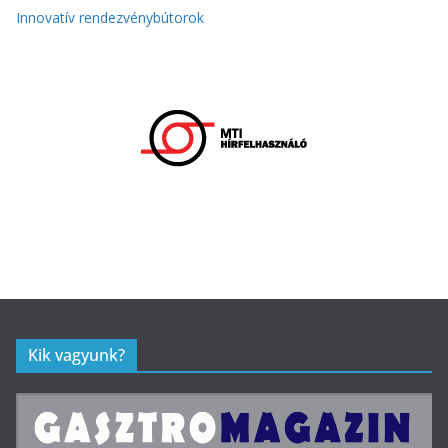
Innovatív rendezvénybútorok
Kik vagyunk?