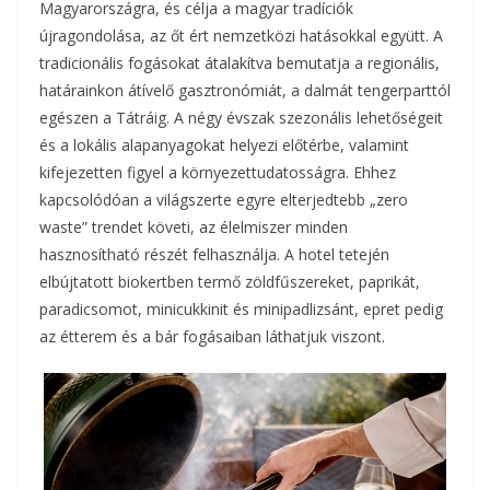
Magyarországra, és célja a magyar tradíciók
újragondolása, az őt ért nemzetközi hatásokkal együtt. A
tradicionális fogásokat átalakítva bemutatja a regionális,
határainkon átívelő gasztronómiát, a dalmát tengerparttól
egészen a Tátráig. A négy évszak szezonális lehetőségeit
és a lokális alapanyagokat helyezi előtérbe, valamint
kifejezetten figyel a környezettudatosságra. Ehhez
kapcsolódóan a világszerte egyre elterjedtebb „zero
waste” trendet követi, az élelmiszer minden
hasznosítható részét felhasználja. A hotel tetején
elbújtatott biokertben termő zöldfűszereket, paprikát,
paradicsomot, minicukkinit és minipadlizsánt, epret pedig
az étterem és a bár fogásaiban láthatjuk viszont.