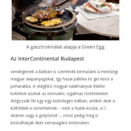
A gasztrokínálat alapja a Green Egg
Az InterContinental Budapest
vendégeinek a bárban is szeretnék bemutatni a minőségi
magyar alapanyagokat, így hazai pálinka és gin kerül a
poharakba. A világhírű magyar találmányok ihlette
koktélok azokat az innovatív, izgalmas történeteket
dolgozzák fel egy-egy különleges italban, amiket akár a
külföldiek is ismerhetnek – mint a Rubik-kocka, a C-
vitamin vagy a golyóstoll –, most pedig meg is
kóstolhatják őket extravagáns köntösben.