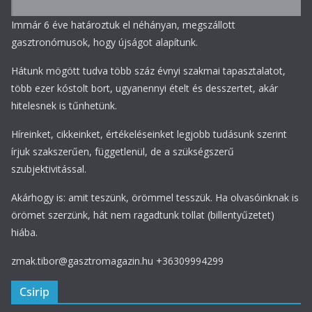
Immár 6 éve határoztuk el néhányan, megszállott
gasztronómusok, hogy újságot alapítunk.
Hátunk mögött tudva több száz évnyi szakmai tapasztalatot,
több ezer kóstolt bort, ugyanennyi ételt és desszertet, akár
hitelesnek is tűnhetünk.
Híreinket, cikkeinket, értékeléseinket legjobb tudásunk szerint
írjuk szakszerűen, függetlenül, de a szükségszerű
szubjektivitással.
Akárhogy is: amit teszünk, örömmel tesszük. Ha olvasóinknak is
örömet szerzünk, hát nem ragadtunk tollat (billentyűzetet)
hiába.
zmak.tibor@gasztromagazin.hu +36309994299
Csirip