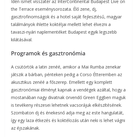
Idén ismét visszatér az InterContinental Budapest Live on
the Terrace eseménysorozata. Élő zene, dj,
gasztrofinomságok és a hotel saját fejlesztésű, magyar
találmányok ihlette koktéljai mellett lehet élvezni a
tavaszi-nyári naplementéket Budapest egyik legszebb
kilátásával.
Programok és gasztronómia
A csütörtök a latin zenéé, amikor a Mai Rumba zenekar
játszik a bárban, pénteken pedig a Corso Étteremben az
akusztikus zenéé a főszerep. Emellett egy komplett
gasztronómiai élményt kapnak a vendégek azáltal, hogy a
mostanában nagy divatnak örvendő Green Eggben maguk
is tevékeny részesei lehetnek vacsorájuk elkészítésének.
Szombaton dj és énekesnő adja meg az este hangulatát,
így egy laza étkezés és koktélozás után neki is lehet vágni
az éjszakának.