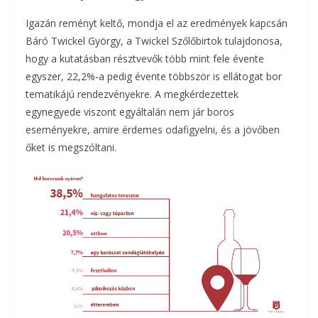
Igazán reményt keltő, mondja el az eredmények kapcsán
Báró Twickel György, a Twickel Szőlőbirtok tulajdonosa,
hogy a kutatásban résztvevők több mint fele évente
egyszer, 22,2%-a pedig évente többször is ellátogat bor
tematikájú rendezvényekre. A megkérdezettek
egynegyede viszont egyáltalán nem jár boros
eseményekre, amire érdemes odafigyelni, és a jövőben
őket is megszóltani.