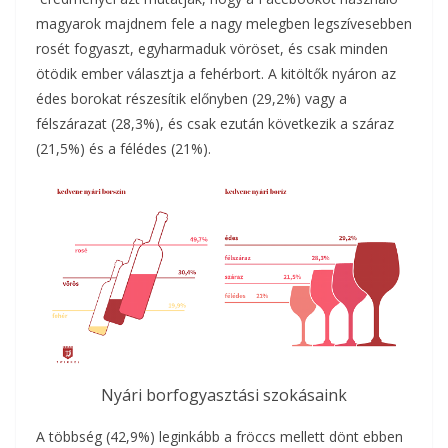
magyarok majdnem fele a nagy melegben legszívesebben
rosét fogyaszt, egyharmaduk vöröset, és csak minden
ötödik ember választja a fehérbort. A kitöltők nyáron az
édes borokat részesítik előnyben (29,2%) vagy a
félszárazat (28,3%), és csak ezután következik a száraz
(21,5%) és a félédes (21%).
Nyári borfogyasztási szokásaink
A többség (42,9%) leginkább a fröccs mellett dönt ebben