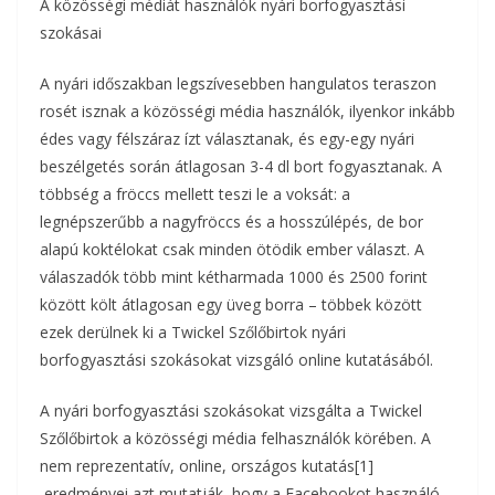
A közösségi médiát használók nyári borfogyasztási
szokásai
A nyári időszakban legszívesebben hangulatos teraszon
rosét isznak a közösségi média használók, ilyenkor inkább
édes vagy félszáraz ízt választanak, és egy-egy nyári
beszélgetés során átlagosan 3-4 dl bort fogyasztanak. A
többség a fröccs mellett teszi le a voksát: a
legnépszerűbb a nagyfröccs és a hosszúlépés, de bor
alapú koktélokat csak minden ötödik ember választ.
A
válaszadók több mint kétharmada 1000 és 2500 forint
között költ átlagosan egy üveg borra – többek között
ezek derülnek ki a Twickel Szőlőbirtok nyári
borfogyasztási szokásokat vizsgáló online kutatásából.
A nyári borfogyasztási szokásokat vizsgálta a Twickel
Szőlőbirtok a közösségi média felhasználók körében. A
nem reprezentatív, online, országos kutatás[1]
eredményei azt mutatják, hogy a Facebookot használó