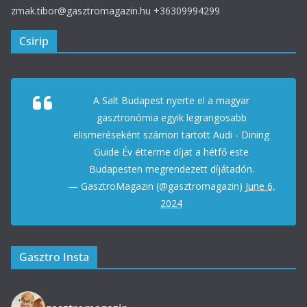
zmak.tibor@gasztromagazin.hu +36309994299
Csirip
A Salt Budapest nyerte el a magyar
gasztronómia egyik legrangosabb
elismeréseként számon tartott Audi - Dining
Guide Év étterme díjat a hétfő este
Budapesten megrendezett díjátadón.
— GasztroMagazin (@gasztromagazin)
June 6,
2024
Gasztro Insta