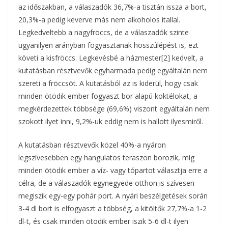
az időszakban, a válaszadók 36,7%-a tisztán issza a bort,
20,3%-a pedig keverve más nem alkoholos itallal.
Legkedveltebb a nagyfröccs, de a válaszadók szinte
ugyanilyen arányban fogyasztanak hosszúlépést is, ezt
követi a kisfröccs. Legkevésbé a házmester[2] kedvelt, a
kutatásban résztvevők egyharmada pedig egyáltalán nem
szereti a fröccsöt. A kutatásból az is kiderül, hogy csak
minden ötödik ember fogyaszt bor alapú koktélokat, a
megkérdezettek többsége (69,6%) viszont egyáltalán nem
szokott ilyet inni, 9,2%-uk eddig nem is hallott ilyesmiről.
A kutatásban résztvevők közel 40%-a nyáron
legszívesebben egy hangulatos teraszon borozik, míg
minden ötödik ember a víz- vagy tópartot választja erre a
célra, de a válaszadók egynegyede otthon is szívesen
megiszik egy-egy pohár port. A nyári beszélgetések során
3-4 dl bort is elfogyaszt a többség, a kitöltők 27,7%-a 1-2
dl-t, és csak minden ötödik ember iszik 5-6 dl-t ilyen