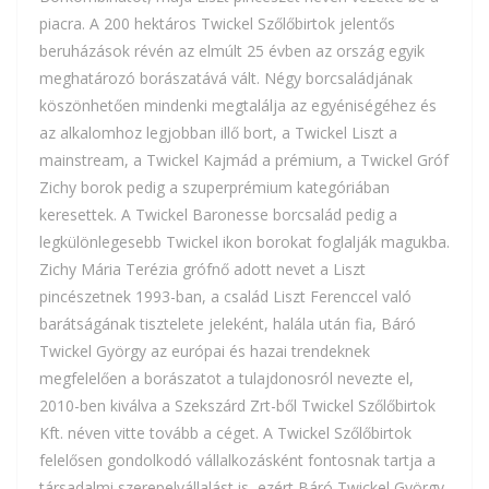
piacra. A 200 hektáros Twickel Szőlőbirtok jelentős
beruházások révén az elmúlt 25 évben az ország egyik
meghatározó borászatává vált. Négy borcsaládjának
köszönhetően mindenki megtalálja az egyéniségéhez és
az alkalomhoz legjobban illő bort, a Twickel Liszt a
mainstream, a Twickel Kajmád a prémium, a Twickel Gróf
Zichy borok pedig a szuperprémium kategóriában
keresettek. A Twickel Baronesse borcsalád pedig a
legkülönlegesebb Twickel ikon borokat foglalják magukba.
Zichy Mária Terézia grófnő adott nevet a Liszt
pincészetnek 1993-ban, a család Liszt Ferenccel való
barátságának tisztelete jeleként, halála után fia, Báró
Twickel György az európai és hazai trendeknek
megfelelően a borászatot a tulajdonosról nevezte el,
2010-ben kiválva a Szekszárd Zrt-ből Twickel Szőlőbirtok
Kft. néven vitte tovább a céget. A Twickel Szőlőbirtok
felelősen gondolkodó vállalkozásként fontosnak tartja a
társadalmi szerepelvállalást is, ezért Báró Twickel György