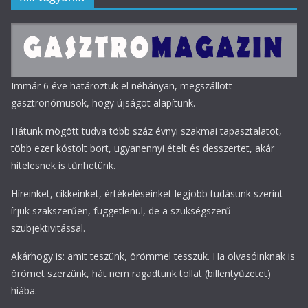
Immár 6 éve határoztuk el néhányan, megszállott
gasztronómusok, hogy újságot alapítunk.
Hátunk mögött tudva több száz évnyi szakmai tapasztalatot,
több ezer kóstolt bort, ugyanennyi ételt és desszertet, akár
hitelesnek is tűnhetünk.
Híreinket, cikkeinket, értékeléseinket legjobb tudásunk szerint
írjuk szakszerűen, függetlenül, de a szükségszerű
szubjektivitással.
Akárhogy is: amit teszünk, örömmel tesszük. Ha olvasóinknak is
örömet szerzünk, hát nem ragadtunk tollat (billentyűzetet)
hiába.