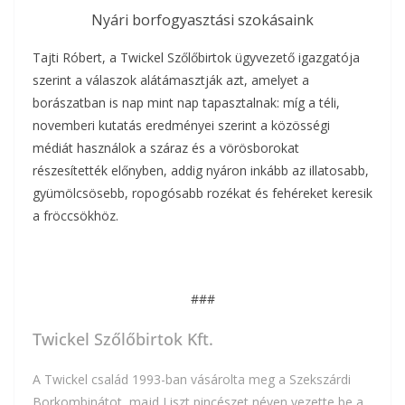
Nyári borfogyasztási szokásaink
Tajti Róbert, a Twickel Szőlőbirtok ügyvezető igazgatója
szerint a válaszok alátámasztják azt, amelyet a
borászatban is nap mint nap tapasztalnak: míg a téli,
novemberi kutatás eredményei szerint a közösségi
médiát használok a száraz és a vörösborokat
részesítették előnyben, addig nyáron inkább az illatosabb,
gyümölcsösebb, ropogósabb rozékat és fehéreket keresik
a fröccsökhöz.
###
Twickel Szőlőbirtok Kft.
A Twickel család 1993-ban vásárolta meg a Szekszárdi
Borkombinátot, majd Liszt pincészet néven vezette be a