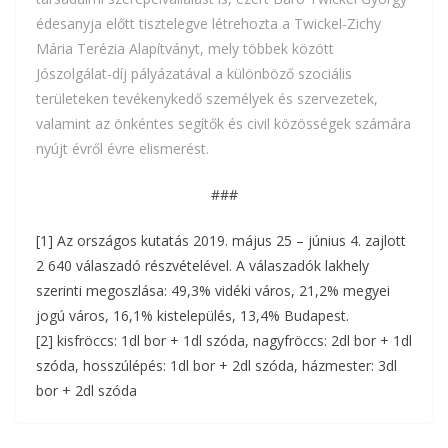
édesanyja előtt tisztelegve létrehozta a Twickel-Zichy
Mária Terézia Alapítványt, mely többek között
Jószolgálat-díj pályázatával a különböző szociális
területeken tevékenykedő személyek és szervezetek,
valamint az önkéntes segítők és civil közösségek számára
nyújt évről évre elismerést.
###
[1] Az országos kutatás 2019. május 25 – június 4. zajlott
2 640 válaszadó részvételével. A válaszadók lakhely
szerinti megoszlása: 49,3% vidéki város, 21,2% megyei
jogú város, 16,1% kistelepülés, 13,4% Budapest.
[2] kisfröccs: 1dl bor + 1dl szóda, nagyfröccs: 2dl bor + 1dl
szóda, hosszúlépés: 1dl bor + 2dl szóda, házmester: 3dl
bor + 2dl szóda