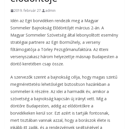
2019. február 27.
admin
Idén az Egri borvidéken rendezik meg a Magyar
Sommelier Bajnokság Elődöntőjét március 2-án. A
Magyar Sommelier Szövetség által lebonyolított esemény
stratégiai partnere az Egri Borműhely, a verseny
főtámogatója a Törley Pezsgőmanufaktúra. Az itteni
versenyszakasz három helyezettje másnap Budapesten a
döntő keretében csap össze.
A szervezők szerint a bajnokság célja, hogy magas szintű
megmérettetési lehetőséget biztosítson hazánkban a
sommelier-k részére. Az idei a harmadik év, amikor a
szövetség a bajnokság kapcsán új irányt vett. Míg a
döntőre Budapesten, addig az elődöntőkre a
borvidékeken kerül sor. Ezt azért is tartják fontosnak,
mert tisztában vannak azzal, hogy a borászok élete is
inkább itt zajlik, és a rendezvények segítségével a