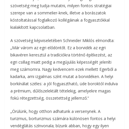
szövetség meg tudja mutatni, milyen fontos stratégiai
szerepe van a sommelier-knek, illetve a borászatok
kóstoltatással foglalkozó kollégáinak a fogyasztókkal
kialakított kapcsolatban.
A szövetség képviseletében Schneider Miklós elmondta:
„Már várom az egri elődöntőt. Ez a borvidék az egri
bikavéren keresztül a tradíciókra történő építkezést, az
egri csillag miatt pedig a megújulás képességét jeleníti
meg számomra. Nagy kedvencem ezek mellett Egerből a
kadarka, ami izgalmas színt mutat a borvidéken. A helyi
borkínálat széles: a jól fogyasztható, üde boroktól indulva
a prémium, dűlőszelektált tételekig, amelyekre magas
fokú rétegzettség, összetettség jellemző.”
„Örülünk, hogy otthon adhatunk a versenynek. A
turizmus, borturizmus számára különösen fontos a helyi
vendéglátás színvonala; bízunk abban, hogy egy ilyen