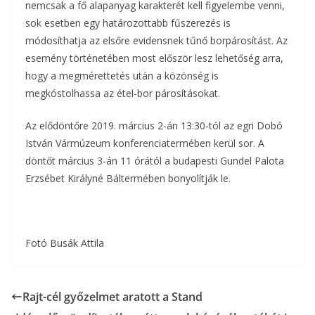
nemcsak a fő alapanyag karakterét kell figyelembe venni,
sok esetben egy határozottabb fűszerezés is
módosíthatja az elsőre evidensnek tűnő borpárosítást. Az
esemény történetében most először lesz lehetőség arra,
hogy a megmérettetés után a közönség is
megkóstolhassa az étel-bor párosításokat.
Az elődöntőre 2019. március 2-án 13:30-tól az egri Dobó
István Vármúzeum konferenciatermében kerül sor. A
döntőt március 3-án 11 órától a budapesti Gundel Palota
Erzsébet Királyné Báltermében bonyolítják le.
Fotó Busák Attila
Rajt-cél győzelmet aratott a Stand