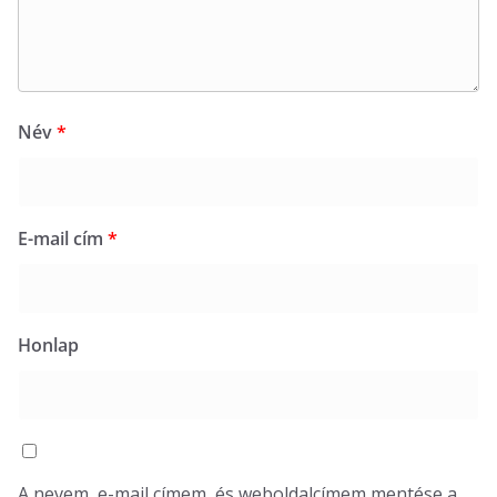
Név
*
E-mail cím
*
Honlap
A nevem, e-mail címem, és weboldalcímem mentése a