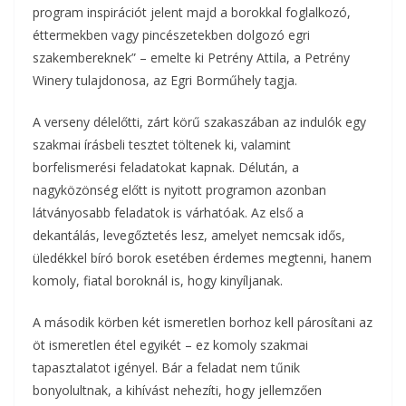
program inspirációt jelent majd a borokkal foglalkozó,
éttermekben vagy pincészetekben dolgozó egri
szakembereknek” – emelte ki Petrény Attila, a Petrény
Winery tulajdonosa, az Egri Borműhely tagja.
A verseny délelőtti, zárt körű szakaszában az indulók egy
szakmai írásbeli tesztet töltenek ki, valamint
borfelismerési feladatokat kapnak. Délután, a
nagyközönség előtt is nyitott programon azonban
látványosabb feladatok is várhatóak. Az első a
dekantálás, levegőztetés lesz, amelyet nemcsak idős,
üledékkel bíró borok esetében érdemes megtenni, hanem
komoly, fiatal boroknál is, hogy kinyíljanak.
A második körben két ismeretlen borhoz kell párosítani az
öt ismeretlen étel egyikét – ez komoly szakmai
tapasztalatot igényel. Bár a feladat nem tűnik
bonyolultnak, a kihívást nehezíti, hogy jellemzően