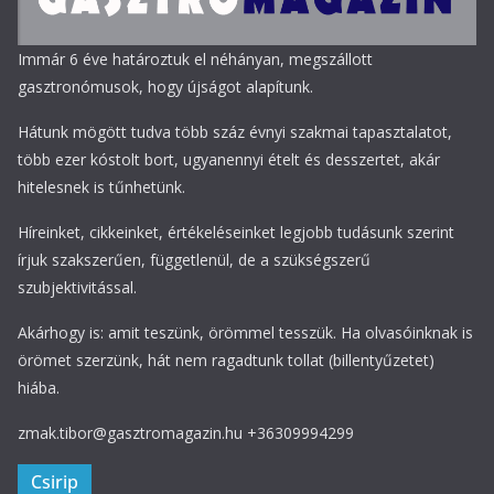
Immár 6 éve határoztuk el néhányan, megszállott
gasztronómusok, hogy újságot alapítunk.
Hátunk mögött tudva több száz évnyi szakmai tapasztalatot,
több ezer kóstolt bort, ugyanennyi ételt és desszertet, akár
hitelesnek is tűnhetünk.
Híreinket, cikkeinket, értékeléseinket legjobb tudásunk szerint
írjuk szakszerűen, függetlenül, de a szükségszerű
szubjektivitással.
Akárhogy is: amit teszünk, örömmel tesszük. Ha olvasóinknak is
örömet szerzünk, hát nem ragadtunk tollat (billentyűzetet)
hiába.
zmak.tibor@gasztromagazin.hu +36309994299
Csirip