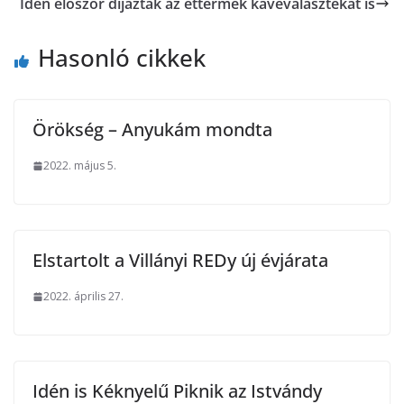
Idén először díjazták az éttermek kávéválasztékát is
Hasonló cikkek
Örökség – Anyukám mondta
2022. május 5.
Elstartolt a Villányi REDy új évjárata
2022. április 27.
Idén is Kéknyelű Piknik az Istvándy