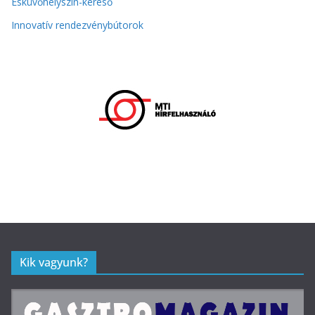
Esküvőhelyszín-kereső
Innovatív rendezvénybútorok
Kik vagyunk?