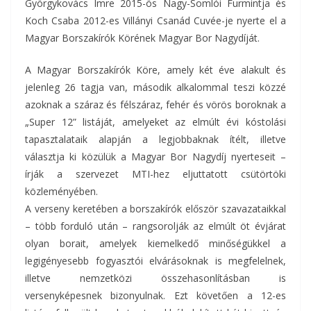
Györgykovács Imre 2015-ös Nagy-Somlói Furmintja és
Koch Csaba 2012-es Villányi Csanád Cuvée-je nyerte el a
Magyar Borszakírók Körének Magyar Bor Nagydíját.
A Magyar Borszakírók Köre, amely két éve alakult és
jelenleg 26 tagja van, második alkalommal teszi közzé
azoknak a száraz és félszáraz, fehér és vörös boroknak a
„Super 12” listáját, amelyeket az elmúlt évi kóstolási
tapasztalataik alapján a legjobbaknak ítélt, illetve
választja ki közülük a Magyar Bor Nagydíj nyerteseit –
írják a szervezet MTI-hez eljuttatott csütörtöki
közleményében.
A verseny keretében a borszakírók először szavazataikkal
– több forduló után – rangsorolják az elmúlt öt évjárat
olyan borait, amelyek kiemelkedő minőségükkel a
legigényesebb fogyasztói elvárásoknak is megfelelnek,
illetve nemzetközi összehasonlításban is
versenyképesnek bizonyulnak. Ezt követően a 12-es