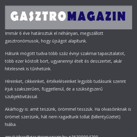
Immár 6 éve határoztuk el néhányan, megszállott
gasztronómusok, hogy újságot alapítunk.
Hátunk mögött tudva több száz évnyi szakmai tapasztalatot,
több ezer kóstolt bort, ugyanennyi ételt és desszertet, akár
hitelesnek is tűnhetünk.
Híreinket, cikkeinket, értékeléseinket legjobb tudásunk szerint
írjuk szakszerűen, függetlenül, de a szükségszerű
szubjektivitással.
Akárhogy is: amit teszünk, örömmel tesszük. Ha olvasóinknak is
örömet szerzünk, hát nem ragadtunk tollat (billentyűzetet)
hiába.
zmak.tibor@gasztromagazin.hu +36309994299