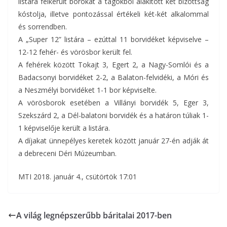
listára felkerült borokat a tagokból alakított két bizottság
kóstolja, illetve pontozással értékeli két-két alkalommal
és sorrendben.
A „Super 12” listára – ezúttal 11 borvidéket képviselve –
12-12 fehér- és vörösbor került fel.
A fehérek között Tokajt 3, Egert 2, a Nagy-Somlói és a
Badacsonyi borvidéket 2-2, a Balaton-felvidéki, a Móri és
a Neszmélyi borvidéket 1-1 bor képviselte.
A vörösborok esetében a Villányi borvidék 5, Eger 3,
Szekszárd 2, a Dél-balatoni borvidék és a határon túliak 1-
1 képviselője került a listára.
A díjakat ünnepélyes keretek között január 27-én adják át
a debreceni Déri Múzeumban.
MTI 2018. január 4., csütörtök 17:01
A világ legnépszerűbb báritalai 2017-ben