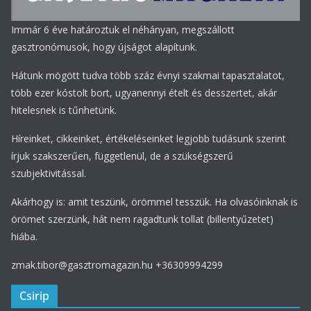
Immár 6 éve határoztuk el néhányan, megszállott
gasztronómusok, hogy újságot alapítunk.
Hátunk mögött tudva több száz évnyi szakmai tapasztalatot,
több ezer kóstolt bort, ugyanennyi ételt és desszertet, akár
hitelesnek is tűnhetünk.
Híreinket, cikkeinket, értékeléseinket legjobb tudásunk szerint
írjuk szakszerűen, függetlenül, de a szükségszerű
szubjektivitással.
Akárhogy is: amit teszünk, örömmel tesszük. Ha olvasóinknak is
örömet szerzünk, hát nem ragadtunk tollat (billentyűzetet)
hiába.
zmak.tibor@gasztromagazin.hu +36309994299
Csirip