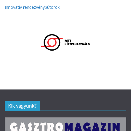
Innovatív rendezvénybútorok
Kik vagyunk?