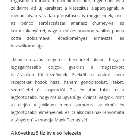
fogásban a boróka, a marinált karalábé, a gyömbér és a
zöldalma ad új karaktert a klasszikus alapanyagnak. A
menün olyan váratlan párosítások is megjelennek, mint
az ibérico sertéscsászár ananász chutney-val és
kukoricakenyérrel, vagy a mézes-bourbon vaníliás panna
cotta zöldalmával, édesköményes almavízzel és
bazsalikomolajjal.
„Minden utazás megerősít bennünket abban, hogy a
legizgalmasabb dolgok gyakran a megszokott
határainkon túl kezdődnek. Ezekről az utakról nem
recepteket hozok haza, hanem gondolatokat, ízeket,
szemléletet és inspirációt. Tíz év után talán az a
legfontosabb, hogy ma is ugyanúgy kíváncsi vagyok, mint
az elején. A jubileumi menü számomra az elmúlt év
legfontosabb élményeinek és találkozásainak lenyomata
a tányéron” – mondja Munk Tamás séf.
A következő tíz év első fejezete