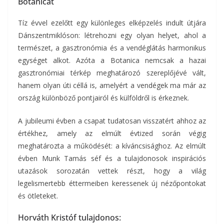
Botanicát
Tíz évvel ezelőtt egy különleges elképzelés indult útjára
Dánszentmiklóson: létrehozni egy olyan helyet, ahol a
természet, a gasztronómia és a vendéglátás harmonikus
egységet alkot. Azóta a Botanica nemcsak a hazai
gasztronómiai térkép meghatározó szereplőjévé vált,
hanem olyan úti céllá is, amelyért a vendégek ma már az
ország különböző pontjairól és külföldről is érkeznek.
A jubileumi évben a csapat tudatosan visszatért ahhoz az
értékhez, amely az elmúlt évtized során végig
meghatározta a működését: a kíváncsisághoz. Az elmúlt
évben Munk Tamás séf és a tulajdonosok inspirációs
utazások sorozatán vettek részt, hogy a világ
legelismertebb éttermeiben keressenek új nézőpontokat
és ötleteket.
Horváth Kristóf tulajdonos: