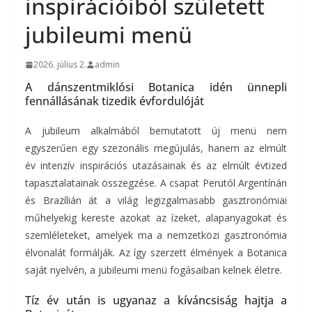
inspirációiból született
jubileumi menü
2026. július 2.
admin
A dánszentmiklósi Botanica idén ünnepli
fennállásának tizedik évfordulóját
A jubileum alkalmából bemutatott új menü nem
egyszerűen egy szezonális megújulás, hanem az elmúlt
év intenzív inspirációs utazásainak és az elmúlt évtized
tapasztalatainak összegzése. A csapat Perutól Argentínán
és Brazílián át a világ legizgalmasabb gasztronómiai
műhelyekig kereste azokat az ízeket, alapanyagokat és
szemléleteket, amelyek ma a nemzetközi gasztronómia
élvonalát formálják. Az így szerzett élmények a Botanica
saját nyelvén, a jubileumi menü fogásaiban kelnek életre.
Tíz év után is ugyanaz a kíváncsiság hajtja a