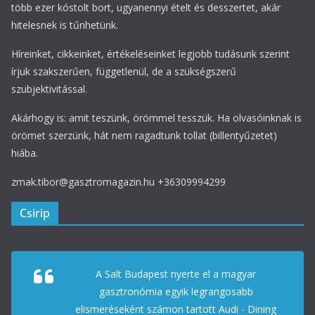
több ezer kóstolt bort, ugyanennyi ételt és desszertet, akár
hitelesnek is tűnhetünk.
Híreinket, cikkeinket, értékeléseinket legjobb tudásunk szerint
írjuk szakszerűen, függetlenül, de a szükségszerű
szubjektivitással.
Akárhogy is: amit teszünk, örömmel tesszük. Ha olvasóinknak is
örömet szerzünk, hát nem ragadtunk tollat (billentyűzetet)
hiába.
zmak.tibor@gasztromagazin.hu +36309994299
Csirip
A Salt Budapest nyerte el a magyar
gasztronómia egyik legrangosabb
elismeréseként számon tartott Audi - Dining