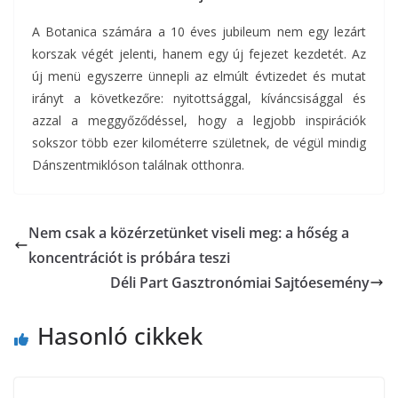
A Botanica számára a 10 éves jubileum nem egy lezárt
korszak végét jelenti, hanem egy új fejezet kezdetét. Az
új menü egyszerre ünnepli az elmúlt évtizedet és mutat
irányt a következőre: nyitottsággal, kíváncsisággal és
azzal a meggyőződéssel, hogy a legjobb inspirációk
sokszor több ezer kilométerre születnek, de végül mindig
Dánszentmiklóson találnak otthonra.
Nem csak a közérzetünket viseli meg: a hőség a
koncentrációt is próbára teszi
Déli Part Gasztronómiai Sajtóesemény
Hasonló cikkek