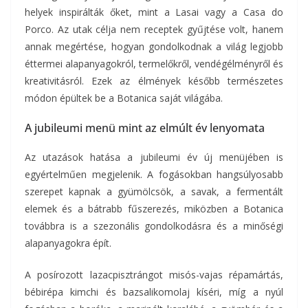
helyek inspirálták őket, mint a Lasai vagy a Casa do
Porco. Az utak célja nem receptek gyűjtése volt, hanem
annak megértése, hogyan gondolkodnak a világ legjobb
éttermei alapanyagokról, termelőkről, vendégélményről és
kreativitásról. Ezek az élmények később természetes
módon épültek be a Botanica saját világába.
A jubileumi menü mint az elmúlt év lenyomata
Az utazások hatása a jubileumi év új menüjében is
egyértelműen megjelenik. A fogásokban hangsúlyosabb
szerepet kapnak a gyümölcsök, a savak, a fermentált
elemek és a bátrabb fűszerezés, miközben a Botanica
továbbra is a szezonális gondolkodásra és a minőségi
alapanyagokra épít.
A posírozott lazacpisztrángot misós-vajas répamártás,
bébirépa kimchi és bazsalikomolaj kíséri, míg a nyúl