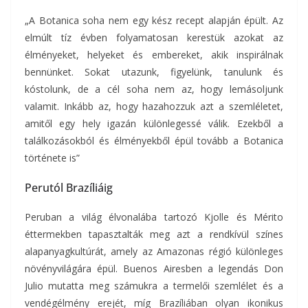
„A Botanica soha nem egy kész recept alapján épült. Az
elmúlt tíz évben folyamatosan kerestük azokat az
élményeket, helyeket és embereket, akik inspirálnak
bennünket. Sokat utazunk, figyelünk, tanulunk és
kóstolunk, de a cél soha nem az, hogy lemásoljunk
valamit. Inkább az, hogy hazahozzuk azt a szemléletet,
amitől egy hely igazán különlegessé válik. Ezekből a
találkozásokból és élményekből épül tovább a Botanica
története is”
Perutól Brazíliáig
Peruban a világ élvonalába tartozó Kjolle és Mérito
éttermekben tapasztalták meg azt a rendkívül színes
alapanyagkultúrát, amely az Amazonas régió különleges
növényvilágára épül. Buenos Airesben a legendás Don
Julio mutatta meg számukra a termelői szemlélet és a
vendégélmény erejét, míg Brazíliában olyan ikonikus