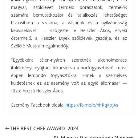
magyar, szőlőlevet termelő borászatok, termelők
számára bemutatkozási és találkozási lehetőséget
biztosítson a szakma, a vásárlók és a nyilvánosság
képviselőivel” — szögezte le Heiszler Ákos, etyeki
őstermelő, a Heiszler Etyek szőlőlevek gazdája, és az
Szőlőlé Mustra megálmodója.
“Egyébként télen-nyáron szeretnék alkoholmentes
italélményt nyújtani, kikacsintva a borfogyasztásról most
éppen lemondó fogyasztókra. Ennek a személyes
küldetésnek ez az esemény volt az egyik állomása” —
fűzte hozzá Heiszler Ákos.
Esemény Facebook oldala:
https://fb.me/e/hhRqXojAs
THE BEST CHEF AWARD 2024
IV. Magyar Gasztronómia Napja