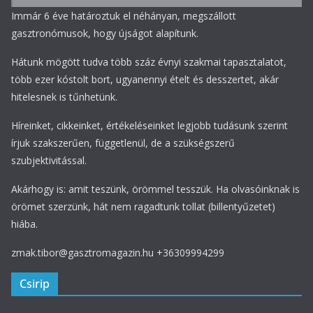
Immár 6 éve határoztuk el néhányan, megszállott
gasztronómusok, hogy újságot alapítunk.
Hátunk mögött tudva több száz évnyi szakmai tapasztalatot,
több ezer kóstolt bort, ugyanennyi ételt és desszertet, akár
hitelesnek is tűnhetünk.
Híreinket, cikkeinket, értékeléseinket legjobb tudásunk szerint
írjuk szakszerűen, függetlenül, de a szükségszerű
szubjektivitással.
Akárhogy is: amit teszünk, örömmel tesszük. Ha olvasóinknak is
örömet szerzünk, hát nem ragadtunk tollat (billentyűzetet)
hiába.
zmak.tibor@gasztromagazin.hu +36309994299
Csirip