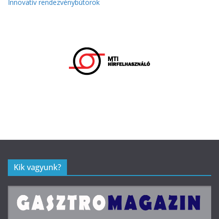
Innovatív rendezvénybútorok
Kik vagyunk?