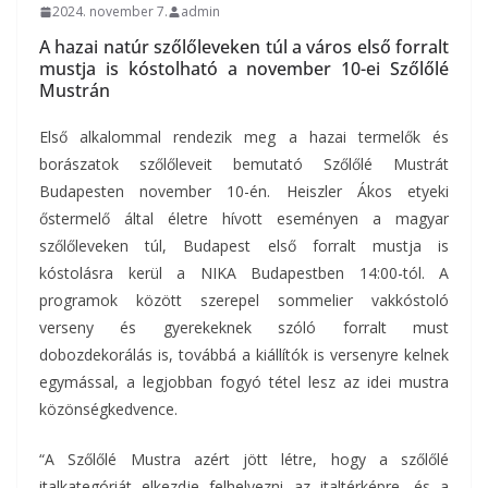
2024. november 7.
admin
A hazai natúr szőlőleveken túl a város első forralt
mustja is kóstolható a november 10-ei Szőlőlé
Mustrán
Első alkalommal rendezik meg a hazai termelők és
borászatok szőlőleveit bemutató Szőlőlé Mustrát
Budapesten november 10-én. Heiszler Ákos etyeki
őstermelő által életre hívott eseményen a magyar
szőlőleveken túl, Budapest első forralt mustja is
kóstolásra kerül a NIKA Budapestben 14:00-tól. A
programok között szerepel sommelier vakkóstoló
verseny és gyerekeknek szóló forralt must
dobozdekorálás is, továbbá a kiállítók is versenyre kelnek
egymással, a legjobban fogyó tétel lesz az idei mustra
közönségkedvence.
“A Szőlőlé Mustra azért jött létre, hogy a szőlőlé
italkategóriát elkezdje felhelyezni az italtérképre, és a