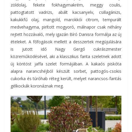
zöldolaj, fekete fokhagymakrém, meggy coulis,
pattogtatott vadrizs, abált kacsanyelv, csillagánizs,
kakukkfű olaj, mangold, marokkói citrom, tempurált
medvehagyma, pirított mogyoró, málnapor csak néhány
rejtett hozzávaló, mely igazán Bíró Danisra formálja az új
ételeket. A főfogások mellett a desszertek megújulására
is jutott idő Nagy Gergő cukrászmester
közreműködésével, aki a klasszikus fanta szeletnek adott
új köntöst jaffa szelet formájában. A kakaós piskóta
alapra narancshéjból készült sorbet, pattogós-csokis
cukorka és túróhab réteg került, melyet narancsos-fantás
gélkockák koronáznak meg.