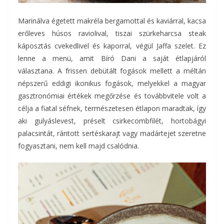
Marinálva égetett makréla bergamottal és kaviárral, kacsa
erőleves húsos raviolival, tiszai szürkeharcsa steak
káposztás cvekedlivel és kaporral, végül Jaffa szelet. Ez
lenne a menü, amit Bíró Dani a saját étlapjáról
választana. A frissen debütált fogások mellett a méltán
népszerű eddigi ikonikus fogások, melyekkel a magyar
gasztronómiai értékek megőrzése és továbbvitele volt a
célja a fiatal séfnek, természetesen étlapon maradtak, így
aki gulyáslevest, préselt csirkecombfilét, hortobágyi
palacsintát, rántott sertéskarajt vagy madártejet szeretne
fogyasztani, nem kell majd csalódnia.