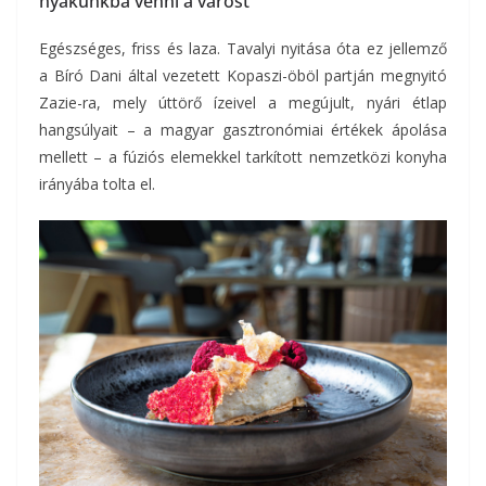
nyakunkba venni a várost
Egészséges, friss és laza. Tavalyi nyitása óta ez jellemző
a Bíró Dani által vezetett Kopaszi-öböl partján megnyitó
Zazie-ra, mely úttörő ízeivel a megújult, nyári étlap
hangsúlyait – a magyar gasztronómiai értékek ápolása
mellett – a fúziós elemekkel tarkított nemzetközi konyha
irányába tolta el.