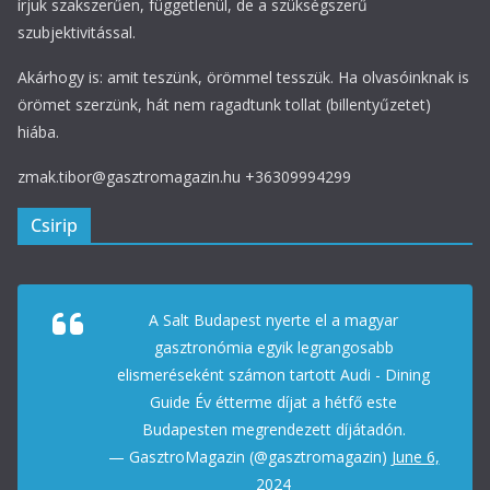
írjuk szakszerűen, függetlenül, de a szükségszerű
szubjektivitással.
Akárhogy is: amit teszünk, örömmel tesszük. Ha olvasóinknak is
örömet szerzünk, hát nem ragadtunk tollat (billentyűzetet)
hiába.
zmak.tibor@gasztromagazin.hu +36309994299
Csirip
A Salt Budapest nyerte el a magyar
gasztronómia egyik legrangosabb
elismeréseként számon tartott Audi - Dining
Guide Év étterme díjat a hétfő este
Budapesten megrendezett díjátadón.
— GasztroMagazin (@gasztromagazin)
June 6,
2024