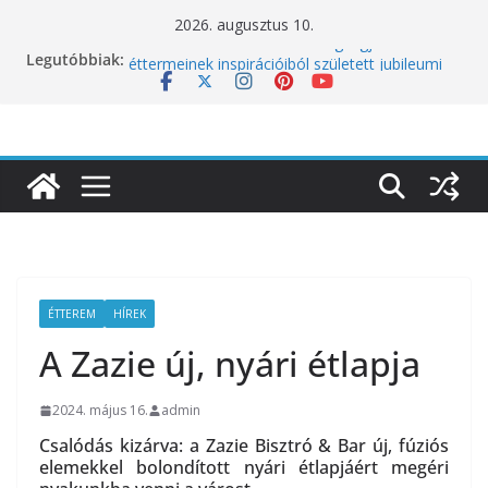
Skip
2026. augusztus 10.
to
Legutóbbiak:
10 éves lett a Botanica: a világ legjobb
content
éttermeinek inspirációiból született jubileumi
menü
Nem csak a közérzetünket viseli meg: a hőség
a koncentrációt is próbára teszi
Budapest is csatlakozik a Perui Pisco Világnap
nemzetközi ünnepléséhez
Nem a koffeinnel van a baj, hanem azzal,
ahogyan fogyasztjuk
Déli Part Gasztronómiai Sajtóesemény
ÉTTEREM
HÍREK
A Zazie új, nyári étlapja
2024. május 16.
admin
Csalódás kizárva: a Zazie Bisztró & Bar új, fúziós
elemekkel bolondított nyári étlapjáért megéri