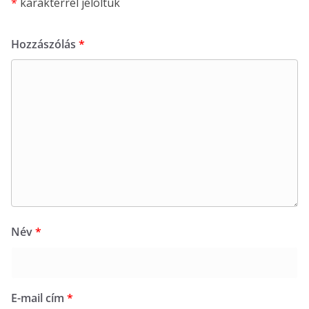
*
karakterrel jelöltük
Hozzászólás
*
Név
*
E-mail cím
*