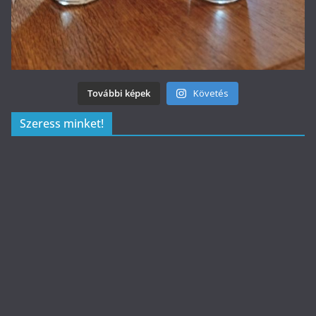
További képek
Követés
Szeress minket!