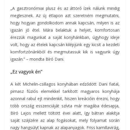
„A gasztronómiai plusz és az áttörő ízek nálunk mindig
meglesznek. Az új étlapon azt szeretném megmutatni,
hogy hogyan gondolkodom annak kapcsán, milyen is az
igazán jó étel. Mára belaktuk a helyet, komfortosan
érezzük magunkat a saját konyhánkban, úgyhogy ideje
volt, hogy az ételek kapcsán kilépjünk egy kicsit a kezdeti
komfortzónánkból és megmutassuk kik is vagyunk úgy
igazán.” – mondta Bíró Dani.
„Ez vagyok én”
A két Michelin-csillagos konyhában edződött Dani fiatal,
pimasz fúziós elemekkel tarkított magyaros konyhája
azonnal rabul ejt mindenkit, hiszen kreációin érezni, hogy
több ország esszenciáját szívta már magába édesapja,
Bíró Lajos mellett töltött évei alatt, így bátran alakítja
saját szájízére az alap fogásokat, mely folyamat során
nagy hangsúlyt kapnak az alapanyagok. Friss kamillavirág,