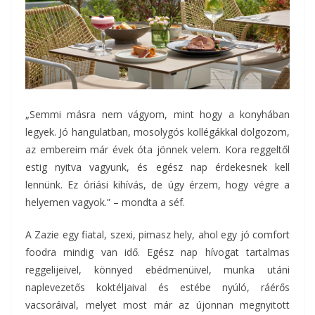
„Semmi másra nem vágyom, mint hogy a konyhában
legyek. Jó hangulatban, mosolygós kollégákkal dolgozom,
az embereim már évek óta jönnek velem. Kora reggeltől
estig nyitva vagyunk, és egész nap érdekesnek kell
lennünk. Ez óriási kihívás, de úgy érzem, hogy végre a
helyemen vagyok.” – mondta a séf.
A Zazie egy fiatal, szexi, pimasz hely, ahol egy jó comfort
foodra mindig van idő. Egész nap hívogat tartalmas
reggelijeivel, könnyed ebédmenüivel, munka utáni
naplevezetős koktéljaival és estébe nyúló, ráérős
vacsoráival, melyet most már az újonnan megnyitott