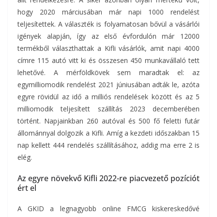
hogy 2020 márciusában már napi 1000 rendelést
teljesítettek. A választék is folyamatosan bővül a vásárlói
igények alapján, így az első évfordulón már 12000
termékből választhattak a Kifli vásárlók, amit napi 4000
címre 115 autó vitt ki és összesen 450 munkavállaló tett
lehetővé. A mérföldkövek sem maradtak el: az
egymilliomodik rendelést 2021 júniusában adták le, azóta
egyre rövidül az idő a milliós rendelések között és az 5
milliomodik teljesített szállítás 2023 decemberében
történt. Napjainkban 260 autóval és 500 fő feletti futár
állománnyal dolgozik a Kifli. Amíg a kezdeti időszakban 15
nap kellett 444 rendelés szállításához, addig ma erre 2 is
elég.
Az egyre növekvő Kifli 2022-re piacvezető pozíciót
ért el
A GKID a legnagyobb online FMCG kiskereskedővé