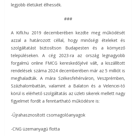
legjobb életüket élhessék.
###
A Kifli.hu 2019 decemberében kezdte meg működését
azzal a határozott céllal, hogy minőségi ételeket és
szolgáltatást biztosítson Budapesten és a környező
településeken. A cég 2023-ra az ország legnagyobb
forgalmú online FMCG kereskedőjévé vált, a kiszállított
rendelések száma 2024 decemberében már az 5 milliót is
meghaladták. A mára Székesfehérváron, Veszprémben,
Százhalombattán, valamint a Balaton és a Velencei-tó
körül is elérhető szolgáltatás az üzleti sikerek mellett nagy
figyelmet fordít a fenntartható működésre is:
-Újrahasznosított csomagolóanyagok
-CNG üzemanyagú flotta