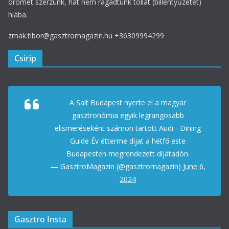
örömet szerzünk, hát nem ragadtunk tollat (billentyűzetet)
hiába.
zmak.tibor@gasztromagazin.hu +36309994299
Csirip
A Salt Budapest nyerte el a magyar
gasztronómia egyik legrangosabb
elismeréseként számon tartott Audi - Dining
Guide Év étterme díjat a hétfő este
Budapesten megrendezett díjátadón.
— GasztroMagazin (@gasztromagazin)
June 6,
2024
Gasztro Insta