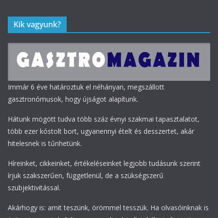
Kik vagyunk?
Immár 6 éve határoztuk el néhányan, megszállott
gasztronómusok, hogy újságot alapítunk.
Hátunk mögött tudva több száz évnyi szakmai tapasztalatot,
több ezer kóstolt bort, ugyanennyi ételt és desszertet, akár
hitelesnek is tűnhetünk.
Híreinket, cikkeinket, értékeléseinket legjobb tudásunk szerint
írjuk szakszerűen, függetlenül, de a szükségszerű
szubjektivitással.
Akárhogy is: amit teszünk, örömmel tesszük. Ha olvasóinknak is