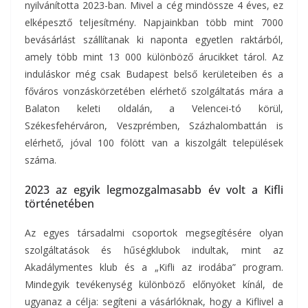
nyilvánította 2023-ban. Mivel a cég mindössze 4 éves, ez
elképesztő teljesítmény. Napjainkban több mint 7000
bevásárlást szállítanak ki naponta egyetlen raktárból,
amely több mint 13 000 különböző árucikket tárol. Az
induláskor még csak Budapest belső kerületeiben és a
főváros vonzáskörzetében elérhető szolgáltatás mára a
Balaton keleti oldalán, a Velencei-tó körül,
Székesfehérváron, Veszprémben, Százhalombattán is
elérhető, jóval 100 fölött van a kiszolgált települések
száma.
2023 az egyik legmozgalmasabb év volt a Kifli
történetében
Az egyes társadalmi csoportok megsegítésére olyan
szolgáltatások és hűségklubok indultak, mint az
Akadálymentes klub és a „Kifli az irodába” program.
Mindegyik tevékenység különböző előnyöket kínál, de
ugyanaz a célja: segíteni a vásárlóknak, hogy a Kiflivel a