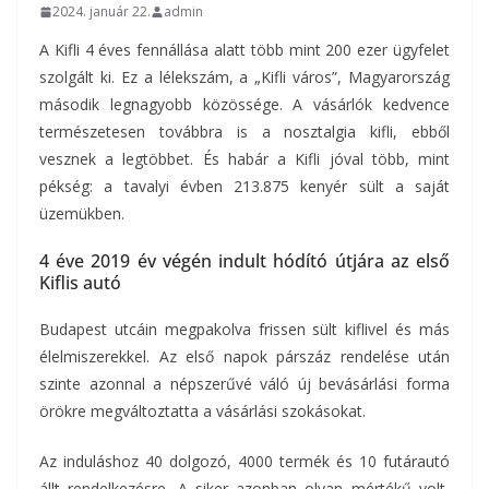
2024. január 22.
admin
A Kifli 4 éves fennállása alatt több mint 200 ezer ügyfelet
szolgált ki. Ez a lélekszám, a „Kifli város”, Magyarország
második legnagyobb közössége. A vásárlók kedvence
természetesen továbbra is a nosztalgia kifli, ebből
vesznek a legtöbbet. És habár a Kifli jóval több, mint
pékség: a tavalyi évben 213.875 kenyér sült a saját
üzemükben.
4 éve 2019 év végén indult hódító útjára az első
Kiflis autó
Budapest utcáin megpakolva frissen sült kiflivel és más
élelmiszerekkel. Az első napok párszáz rendelése után
szinte azonnal a népszerűvé váló új bevásárlási forma
örökre megváltoztatta a vásárlási szokásokat.
Az induláshoz 40 dolgozó, 4000 termék és 10 futárautó
állt rendelkezésre. A siker azonban olyan mértékű volt,