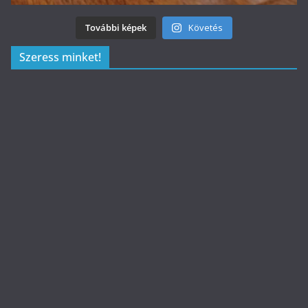
További képek
Követés
Szeress minket!