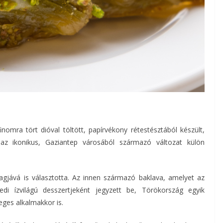
nomra tört dióval töltött, papírvékony rétestésztából készült,
 az ikonikus, Gaziantep városából származó változat külön
gjává is választotta. Az innen származó baklava, amelyet az
i ízvilágú desszertjeként jegyzett be, Törökország egyik
ges alkalmakkor is.