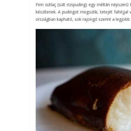
Fırın sütlaç (sült rizspuding) egy méltán népszerű
készítenek. A pudingot megsütik, tetejét fahéjjal
országban kapható, sok rajongó szerint a legjobb fı