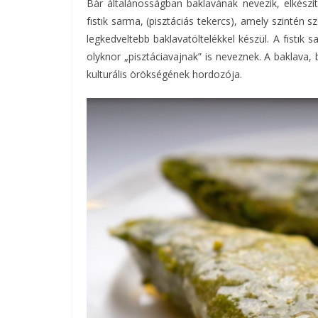
Bár általánosságban baklavának nevezik, elkészí
fıstık sarma, (pisztáciás tekercs), amely szintén s
legkedveltebb baklavatöltelékkel készül. A fıstık
olyknor „pisztáciavajnak” is neveznek. A baklava
kulturális örökségének hordozója.