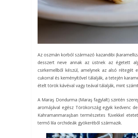
Az oszmán korból származó kazandibi (karamellizált
desszert neve annak az üstnek az égetett aljá
csirkemellből készül, amelynek az alsó rétegét elé
cukorral és keményítővel tálalják, a tetején karame
ételt török kávéval vagy teával tálalják, mint sz
A Maraş Dondurma (Maraş fagylalt) szintén szerepe
aromájával egész Törökország egyik kedvenc dessz
Kahramanmaraşban természetes füvekkel etetett 
termő lila orchideák gyökeréből származik.