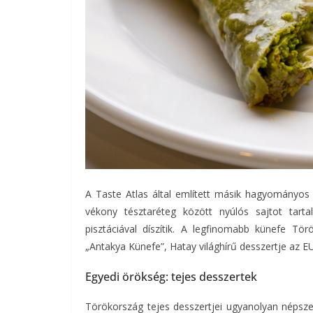
A Taste Atlas által említett másik hagyományos t
vékony tésztaréteg között nyúlós sajtot tart
pisztáciával díszítik. A legfinomabb künefe Tör
„Antakya Künefe”, Hatay világhírű desszertje az EU-b
Egyedi örökség: tejes desszertek
Törökország tejes desszertjei ugyanolyan népszer