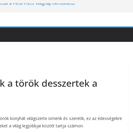
kozik a Perui Pisco Világnap nemzetközi
an a baj, hanem azzal, ahogyan
nómiai Sajtóesemény
nica: a világ legjobb éttermeinek
etett jubileumi menü
tünket viseli meg: a hőség a
óbára teszi
k a török desszertek a
rök konyhát világszerte ismerik és szeretik, ez az édességekre
ket a világ legjobbjai között tartja számon.