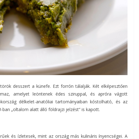
örök desszert a künefe. Ezt forrón tálalják. Két elképesztően
almaz, amelyet leöntenek édes sziruppal, és apróra vágott
ökország délkelet-anatóliai tartományaiban kóstolható, és az
an „oltalom alatt álló földrajzi jelzést” is kapott.
űek és ízletesek, mint az ország más kulináris ínyencségei. A