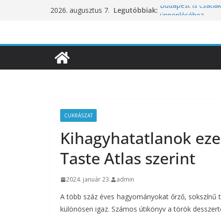
Skip
Legutóbbiak:
Budapest is csatla
2026. augusztus 7.
to
ünnepléséhez
Nem a koffeinnel v
content
fogyasztjuk
Déli Part Gasztro
10 éves lett a Bota
inspirációiból szül
Nem csak a közérze
koncentrációt is pr
CUKRÁSZAT
Kihagyhatatlanok eze
Taste Atlas szerint
2024. január 23.
admin
A több száz éves hagyományokat őrző, sokszínű tö
különösen igaz. Számos útikönyv a török desszerte