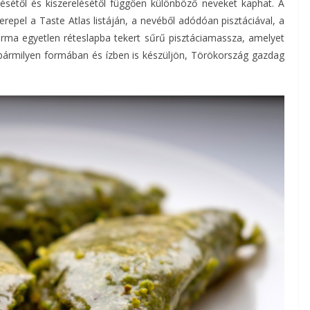
tésétől és kiszerelésétől függően különböző neveket kaphat. A
zerepel a Taste Atlas listáján, a nevéből adódóan pisztáciával, a
 sarma egyetlen réteslapba tekert sűrű pisztáciamassza, amelyet
, bármilyen formában és ízben is készüljön, Törökország gazdag