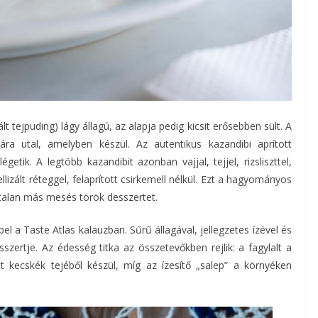
 tejpuding) lágy állagú, az alapja pedig kicsit erősebben sült. A
ra utal, amelyben készül. Az autentikus kazandibi aprított
getik. A legtöbb kazandibit azonban vajjal, tejjel, rizsliszttel,
llizált réteggel, felaprított csirkemell nélkül. Ezt a hagyományos
ámtalan más mesés török desszertet.
l a Taste Atlas kalauzban. Sűrű állagával, jellegzetes ízével és
ertje. Az édesség titka az összetevőkben rejlik: a fagylalt a
kecskék tejéből készül, míg az ízesítő „salep” a környéken