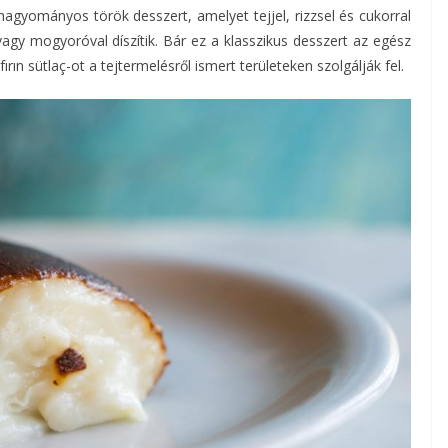
 hagyományos török desszert, amelyet tejjel, rizzsel és cukorral
 vagy mogyoróval díszítik. Bár ez a klasszikus desszert az egész
rın sütlaç-ot a tejtermelésről ismert területeken szolgálják fel.