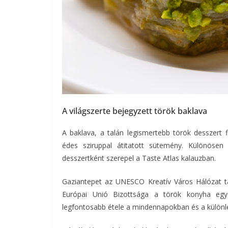
A világszerte bejegyzett török baklava
A baklava, a talán legismertebb török desszert fi
édes sziruppal átitatott sütemény. Különösen
desszertként szerepel a Taste Atlas kalauzban.
Gaziantepet az UNESCO Kreatív Város Hálózat ta
Európai Unió Bizottsága a török konyha egyed
legfontosabb étele a mindennapokban és a különle