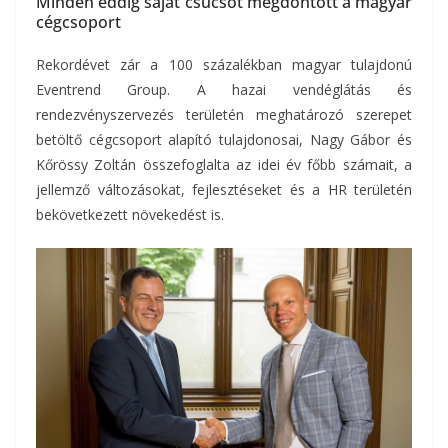
Minden eddig saját csúcsot megdöntött a magyar
cégcsoport
Rekordévet zár a 100 százalékban magyar tulajdonú
Eventrend Group. A hazai vendéglátás és
rendezvényszervezés területén meghatározó szerepet
betöltő cégcsoport alapító tulajdonosai, Nagy Gábor és
Kőrössy Zoltán összefoglalta az idei év főbb számait, a
jellemző változásokat, fejlesztéseket és a HR területén
bekövetkezett növekedést is.