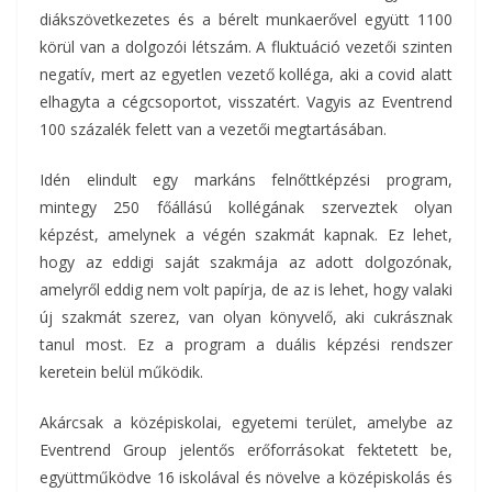
diákszövetkezetes és a bérelt munkaerővel együtt 1100
körül van a dolgozói létszám. A fluktuáció vezetői szinten
negatív, mert az egyetlen vezető kolléga, aki a covid alatt
elhagyta a cégcsoportot, visszatért. Vagyis az Eventrend
100 százalék felett van a vezetői megtartásában.
Idén elindult egy markáns felnőttképzési program,
mintegy 250 főállású kollégának szerveztek olyan
képzést, amelynek a végén szakmát kapnak. Ez lehet,
hogy az eddigi saját szakmája az adott dolgozónak,
amelyről eddig nem volt papírja, de az is lehet, hogy valaki
új szakmát szerez, van olyan könyvelő, aki cukrásznak
tanul most. Ez a program a duális képzési rendszer
keretein belül működik.
Akárcsak a középiskolai, egyetemi terület, amelybe az
Eventrend Group jelentős erőforrásokat fektetett be,
együttműködve 16 iskolával és növelve a középiskolás és