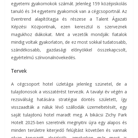
egyetemi gyakornokok számát. Jelenleg 159 középiskolás
tanuló és 34 egyetemi gyakornok van a cégcsoportnál. Az
Eventrend alapítótagja és részese a Talent Ágazati
Képzési Központnak, ezen keresztül is szerveznek
magukhoz diákokat. Mint a vezetők mondják: fiatalok
mindig voltak gyakorlaton, de ez most sokkal tudatosabb,
szándékosabb, gazdasági előnyökkel összekapcsolt,
egyértelmű színvonalnövekedés.
Tervek
A cégcsoport hotel üzletága jelenleg szünetel, de a
tulajdonosok a visszatérést tervezik. A tavalyi év végén a
rezsiválság hatására stratégiai döntés született, így
visszaadták a náluk lévő szállodák üzemeltetését, egy
saját tulajdonú hotel maradt meg. A bikácsi Zichy Park
Hotelt 2025-ben szeretnék megnyitni újra egy alapos és
minden területre kiterjedő felújítást követően és vannak
olyan tervezett akvizíciók, amelyeken már most is