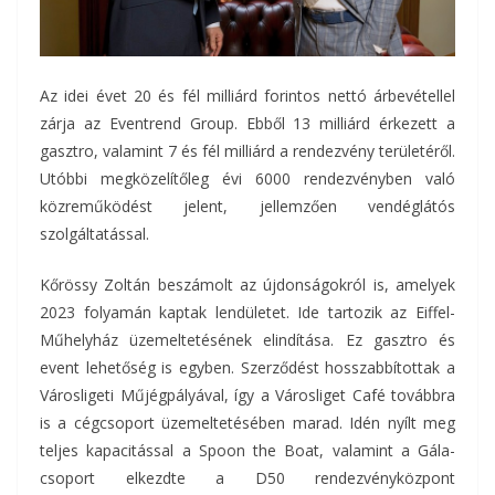
Az idei évet 20 és fél milliárd forintos nettó árbevétellel
zárja az Eventrend Group. Ebből 13 milliárd érkezett a
gasztro, valamint 7 és fél milliárd a rendezvény területéről.
Utóbbi megközelítőleg évi 6000 rendezvényben való
közreműködést jelent, jellemzően vendéglátós
szolgáltatással.
Kőrössy Zoltán beszámolt az újdonságokról is, amelyek
2023 folyamán kaptak lendületet. Ide tartozik az Eiffel-
Műhelyház üzemeltetésének elindítása. Ez gasztro és
event lehetőség is egyben. Szerződést hosszabbítottak a
Városligeti Műjégpályával, így a Városliget Café továbbra
is a cégcsoport üzemeltetésében marad. Idén nyílt meg
teljes kapacitással a Spoon the Boat, valamint a Gála-
csoport elkezdte a D50 rendezvényközpont