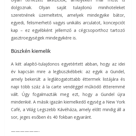
dolgoznak. Olyan saját tulajdonú minihoteleket
szeretnének üzemeltetni, amelyek mindegyike bátor,
egyedi, felismerhető vagyis unikális arculatot, koncepciót
kap – ez egyébként jellemző a cégcsoporthoz tartozó
gasztroegységek mindegyikére is.
Büszkén kiemelik
A két alapító-tulajdonos egyetértett abban, hogy az idei
év kapcsán mire a legbüszkébbek: az egyik a Gundel,
amely bekerült a leglátogatottabb éttermek listájára és
napi több száz á la carte vendéggel működő étteremmé
vált. Úgy fogalmazták meg ezt, hogy a Gundel újra
mindenkié. A másik igazán kiemelkedő egység a New York
Café, a Világ Legszebb Kávéháza, amely előtt mindig áll a
sor, jeges esőben és 40 fokban egyaránt.
——————-