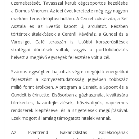
üzemeltetését. Tavasszal került cégcsoportos kezelésbe
a Domus Vinorum. Az idei évet keretezte még egy nagyon
markáns teraszfelújítási hullám. A Cziniel cukrászda, a Séf
Asztala és az Evezős kapott új arculatot. Részben
történtek átalakítások a Centrál Kávéház, a Gundel és a
Városliget Café teraszán is. Utóbbi korszerűsítések
stratégiai döntések voltak, vagyis a portfolióbővítés
helyett a meglévő egységek fejlesztése volt a cél.
Számos egységben hajtottak végre megújuló energetikai
fejlesztést a környezettudatosság jegyében többszáz
millió forint értékben. A program a Czinielt, a Spoont és a
Gundelt is érintette. Elsősorban a gázhasználat kiváltására
törekedtek, kazánfejlesztések, hőszivattyúk, napelemes
rendszerek kiépítésével és a szigetelések megújításával.
Ezek mögött államilag támogatott hitelek vannak.
Az Eventrend Bakancslistás Kollekciójának