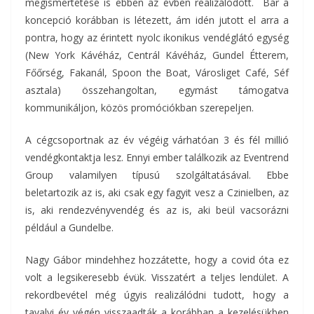
megismertetése is ebben az évben realizálódott. Bár a
koncepció korábban is létezett, ám idén jutott el arra a
pontra, hogy az érintett nyolc ikonikus vendéglátó egység
(New York Kávéház, Centrál Kávéház, Gundel Étterem,
Főőrség, Fakanál, Spoon the Boat, Városliget Café, Séf
asztala) összehangoltan, egymást támogatva
kommunikáljon, közös promóciókban szerepeljen.
A cégcsoportnak az év végéig várhatóan 3 és fél millió
vendégkontaktja lesz. Ennyi ember találkozik az Eventrend
Group valamilyen típusú szolgáltatásával. Ebbe
beletartozik az is, aki csak egy fagyit vesz a Czinielben, az
is, aki rendezvényvendég és az is, aki beül vacsorázni
például a Gundelbe.
Nagy Gábor mindehhez hozzátette, hogy a covid óta ez
volt a legsikeresebb évük. Visszatért a teljes lendület. A
rekordbevétel még úgyis realizálódni tudott, hogy a
tavalyi év végén visszaadták a korábban a kezelésükben