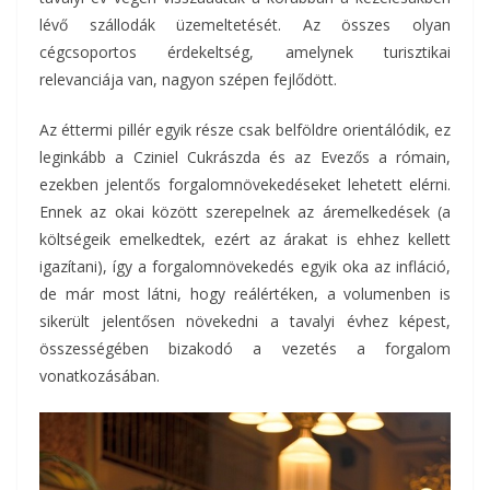
lévő szállodák üzemeltetését. Az összes olyan
cégcsoportos érdekeltség, amelynek turisztikai
relevanciája van, nagyon szépen fejlődött.
Az éttermi pillér egyik része csak belföldre orientálódik, ez
leginkább a Cziniel Cukrászda és az Evezős a rómain,
ezekben jelentős forgalomnövekedéseket lehetett elérni.
Ennek az okai között szerepelnek az áremelkedések (a
költségeik emelkedtek, ezért az árakat is ehhez kellett
igazítani), így a forgalomnövekedés egyik oka az infláció,
de már most látni, hogy reálértéken, a volumenben is
sikerült jelentősen növekedni a tavalyi évhez képest,
összességében bizakodó a vezetés a forgalom
vonatkozásában.