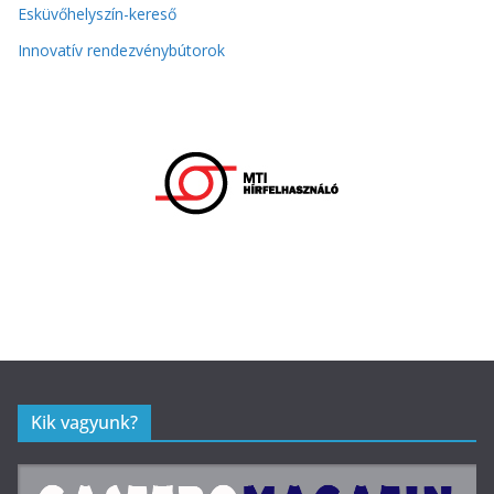
Esküvőhelyszín-kereső
Innovatív rendezvénybútorok
Kik vagyunk?