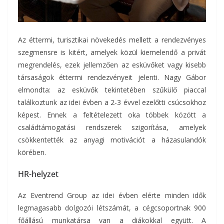
Az éttermi, turisztikai növekedés mellett a rendezvényes
szegmensre is kitért, amelyek közül kiemelendő a privát
megrendelés, ezek jellemzően az esküvőket vagy kisebb
társaságok éttermi rendezvényeit jelenti. Nagy Gábor
elmondta: az esküvők tekintetében szűkülő piaccal
találkoztunk az idei évben a 2-3 évvel ezelőtti csúcsokhoz
képest. Ennek a feltételezett oka többek között a
családtámogatási rendszerek szigorítása, amelyek
csökkentették az anyagi motivációt a házasulandók
körében.
HR-helyzet
Az Eventrend Group az idei évben elérte minden idők
legmagasabb dolgozói létszámát, a cégcsoportnak 900
főállású munkatársa van a diákokkal együtt. A