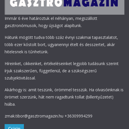
Immár 6 éve határoztuk el néhányan, megszállott
gasztronómusok, hogy újságot alapítunk.
Hátunk mögött tudva több száz évnyi szakmai tapasztalatot,
több ezer kóstolt bort, ugyanennyi ételt és desszertet, akár
hitelesnek is tűnhetünk.
Híreinket, cikkeinket, értékeléseinket legjobb tudásunk szerint
írjuk szakszerűen, függetlenül, de a szükségszerű
szubjektivitással.
Akárhogy is: amit teszünk, örömmel tesszük. Ha olvasóinknak is
örömet szerzünk, hát nem ragadtunk tollat (billentyűzetet)
hiába.
zmak.tibor@gasztromagazin.hu +36309994299
Csirip