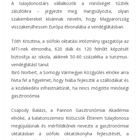
A tulajdonostárs vállalkozók a minőséget tűzték
zászlóikra – jegyezte meg. Hangsúlyozta, olyan
szakembereket kívánnak nevelni, hogy Magyarország
visszakerülhessen Európa élvonalába a vendéglátásban.
Tóth Krisztina, a siófoki oktatási intézmény igazgatója az
MTI-nek elmondta, 620 diák és 120 felnőtt képzését
biztosítja az iskola, akiknek 50-60 százaléka a turizmus-
vendéglátást tanul.
Biró Norbert, a Somogy Vármegyei Közgyűlés elnöke arra
hívta fel a figyelmet, hogy hiába fejlesztik a szállodákat és
a közlekedési infrastruktúrát, ha nincs mögötte minőségi
gasztronómia.
Csapody Balázs, a Pannon Gasztronómiai Akadémia
elnöke, a balatonszemesi Kistücsök Étterem tulajdonosa
megújulásnak és mérföldkőnek nevezte a gasztronómiai
oktatásban a siófoki oktatókonyha fejlesztését, a