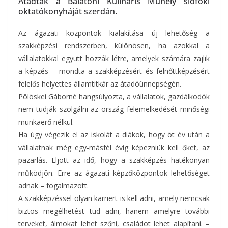
Átadták a Balatoni Kulináris Műhely siófoki
oktatókonyháját szerdán.
Az ágazati központok kialakítása új lehetőség a
szakképzési rendszerben, különösen, ha azokkal a
vállalatokkal együtt hozzák létre, amelyek számára zajlik
a képzés – mondta a szakképzésért és felnőttképzésért
felelős helyettes államtitkár az átadóünnepségén.
Pölöskei Gáborné hangsúlyozta, a vállalatok, gazdálkodók
nem tudják szolgálni az ország felemelkedését minőségi
munkaerő nélkül.
Ha úgy végezik el az iskolát a diákok, hogy öt év után a
vállalatnak még egy-másfél évig képezniük kell őket, az
pazarlás. Eljött az idő, hogy a szakképzés hatékonyan
működjön. Erre az ágazati képzőközpontok lehetőséget
adnak – fogalmazott.
A szakképzéssel olyan karriert is kell adni, amely nemcsak
biztos megélhetést tud adni, hanem amelyre további
terveket, álmokat lehet szőni, családot lehet alapítani. –