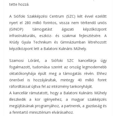
tette hozzá.
A Siófoki Szakképzési Centrum (SZC) két évvel ezelőtt
nyert el 280 millió forintos, vissza nem térítendő uniós
(GINOP) támogatást ágazati képzőközpont
infrastrukturális, eszköz- és szakmai fejlesztésére. A
Krúdy Gyula Technikum és Gimnáziumban létrehozott
képzőközpont lett a Balatoni Kulináris Műhely.
Szamosi Lóránt, a Siófoki SZC kancellárja úgy
fogalmazott, tudomása szerint az ország legmodernebb
oktatókonyhája épült meg a támogatás révén. Ehhez
önerővel is hozzájárultak, mintegy 40 millió forint
ráfordítással újítva fel az intézmény tankonyháját.
A kancellár rámutatott, hogy a Balatoni Kulináris Műhely
illeszkedik a kor igényeihez, a magyar szakképzés
megújításának programjához, a partnerek, a gazdaság és
a fenntartó minisztérium elvárásaihoz.