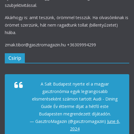
szubjektivitással.
Akárhogy is: amit teszünk, örömmel tesszük. Ha olvasóinknak is
örömet szerzünk, hát nem ragadtunk tollat (billentyűzetet)
hiába.
zmak.tibor@gasztromagazin.hu +36309994299
Csirip
A Salt Budapest nyerte el a magyar
gasztronómia egyik legrangosabb
elismeréseként számon tartott Audi - Dining
Guide Év étterme díjat a hétfő este
Budapesten megrendezett díjátadón.
— GasztroMagazin (@gasztromagazin)
June 6,
2024