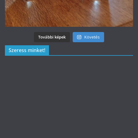
További képek
Követés
Szeress minket!