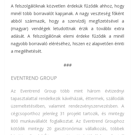
A felszolgálóknak közvetlen érdekük fűződik ahhoz, hogy
minél több borravalót kapjanak. A nagy veszteség főként
abból származik, hogy a szervízdíj megfizetésével a
(magyar) vendégek letudottnak érzik a további extra
adását. A felszolgálónak elemi érdeke fűződik a minél
nagyobb borravaló eléréséhez, hiszen ez alapvetően érinti
a megélhetését.
###
EVENTREND GROUP
Az Eventrend Group több mint három évtizednyi
tapasztalattal rendelkezik kávéházak, éttermek, szállodák
üzemeltetésében, valamint rendezvényszervezésben. A
cégcsoporthoz jelenleg 31 projekt tartozik, és mintegy
800 munkavállalót foglalkoztat. Az Eventrend Grouphoz
kötődik mintegy 20 gasztronómiai vállalkozás, többek