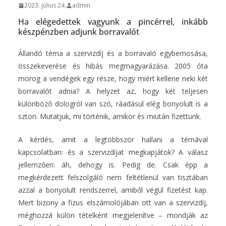
2023. július 24.
admin
Ha elégedettek vagyunk a pincérrel, inkább
készpénzben adjunk borravalót
Állandó téma a szervizdíj és a borravaló egybemosása,
összekeverése és hibás megmagyarázása. 2005 óta
morog a vendégek egy része, hogy miért kellene neki két
borravalót adnia? A helyzet az, hogy két teljesen
különböző dologról van szó, ráadásul elég bonyolult is a
sztori. Mutatjuk, mi történik, amikor és miután fizettünk.
A kérdés, amit a legtöbbször hallani a témával
kapcsolatban: és a szervizdíjat megkapjátok? A válasz
jellemzően: áh, dehogy is. Pedig de. Csak épp a
megkérdezett felszolgáló nem feltétlenül van tisztában
azzal a bonyolult rendszerrel, amiből végül fizetést kap.
Mert bizony a fizus elszámolójában ott van a szervizdíj,
méghozzá külön tételként megjelenítve – mondják az