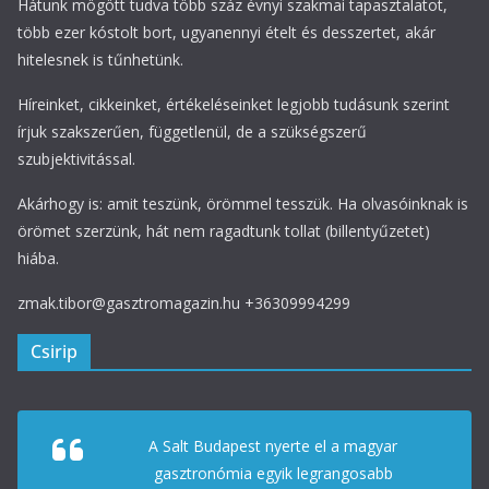
Hátunk mögött tudva több száz évnyi szakmai tapasztalatot,
több ezer kóstolt bort, ugyanennyi ételt és desszertet, akár
hitelesnek is tűnhetünk.
Híreinket, cikkeinket, értékeléseinket legjobb tudásunk szerint
írjuk szakszerűen, függetlenül, de a szükségszerű
szubjektivitással.
Akárhogy is: amit teszünk, örömmel tesszük. Ha olvasóinknak is
örömet szerzünk, hát nem ragadtunk tollat (billentyűzetet)
hiába.
zmak.tibor@gasztromagazin.hu +36309994299
Csirip
A Salt Budapest nyerte el a magyar
gasztronómia egyik legrangosabb