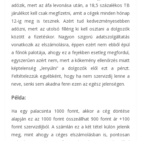
adózik, mert az áfa levonása után, a 18,5 százalékos TB
járulékot kell csak megfizetni, amit a cégek minden hónap
12-ig meg is tesznek. Azért tud kedvezményesebben
adózni, mert az utolsó fillérig ki kell osztani a dolgozók
között a fizetéskor. Nagyon szigorú adatszolgáltatás
vonatkozik az elszámolásra, éppen ezért nem ebből épül
a főnök palotája, ahogy ez a fejekben esetleg megfordul,
egyszerűen azért nem, mert a kőkemény ellenőrzés miatt
képtelenség „lenyúlni” a dolgozók elől ezt a pénzt.
Feltételezzük egyébként, hogy ha nem szervizdíj lenne a
neve, senki sem akadna fenn ezen az egész jelenségen.
Példa:
Ha egy palacsinta 1000 forint, akkor a cég döntése
alapján ez az 1000 forint összeállhat 900 forint ár +100
forint szervizdíjból. A számlán ez a két tétel külön jelenik
meg, mint ahogy a céges elszámolásban is, pontosan