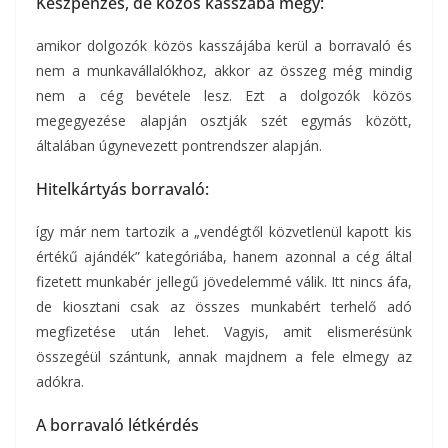
Készpénzes, de közös kasszába megy:
amikor dolgozók közös kasszájába kerül a borravaló és
nem a munkavállalókhoz, akkor az összeg még mindig
nem a cég bevétele lesz. Ezt a dolgozók közös
megegyezése alapján osztják szét egymás között,
általában úgynevezett pontrendszer alapján.
Hitelkártyás borravaló:
így már nem tartozik a „vendégtől közvetlenül kapott kis
értékű ajándék” kategóriába, hanem azonnal a cég által
fizetett munkabér jellegű jövedelemmé válik. Itt nincs áfa,
de kiosztani csak az összes munkabért terhelő adó
megfizetése után lehet. Vagyis, amit elismerésünk
összegéül szántunk, annak majdnem a fele elmegy az
adókra.
A borravaló létkérdés