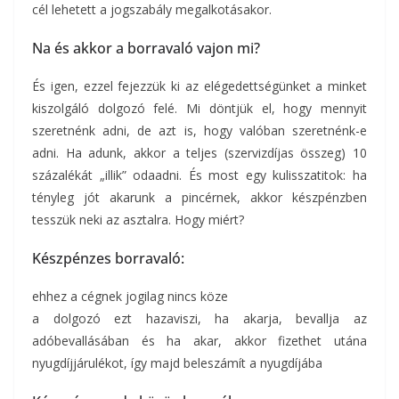
cél lehetett a jogszabály megalkotásakor.
Na és akkor a borravaló vajon mi?
És igen, ezzel fejezzük ki az elégedettségünket a minket
kiszolgáló dolgozó felé. Mi döntjük el, hogy mennyit
szeretnénk adni, de azt is, hogy valóban szeretnénk-e
adni. Ha adunk, akkor a teljes (szervizdíjas összeg) 10
százalékát „illik” odaadni. És most egy kulisszatitok: ha
tényleg jót akarunk a pincérnek, akkor készpénzben
tesszük neki az asztalra. Hogy miért?
Készpénzes borravaló:
ehhez a cégnek jogilag nincs köze
a dolgozó ezt hazaviszi, ha akarja, bevallja az
adóbevallásában és ha akar, akkor fizethet utána
nyugdíjjárulékot, így majd beleszámít a nyugdíjába