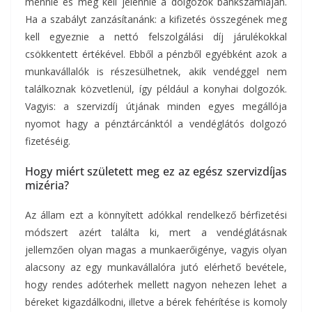
mennie és meg kell jelennie a dolgozók bankszámláján.
Ha a szabályt zanzásítanánk: a kifizetés összegének meg
kell egyeznie a nettó felszolgálási díj járulékokkal
csökkentett értékével. Ebből a pénzből egyébként azok a
munkavállalók is részesülhetnek, akik vendéggel nem
találkoznak közvetlenül, így például a konyhai dolgozók.
Vagyis: a szervizdíj útjának minden egyes megállója
nyomot hagy a pénztárcánktól a vendéglátós dolgozó
fizetéséig.
Hogy miért született meg ez az egész szervizdíjas
mizéria?
Az állam ezt a könnyített adókkal rendelkező bérfizetési
módszert azért találta ki, mert a vendéglátásnak
jellemzően olyan magas a munkaerőigénye, vagyis olyan
alacsony az egy munkavállalóra jutó elérhető bevétele,
hogy rendes adóterhek mellett nagyon nehezen lehet a
béreket kigazdálkodni, illetve a bérek fehérítése is komoly