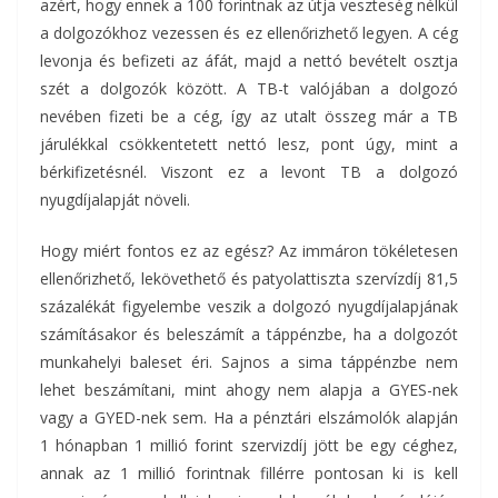
azért, hogy ennek a 100 forintnak az útja veszteség nélkül
a dolgozókhoz vezessen és ez ellenőrizhető legyen. A cég
levonja és befizeti az áfát, majd a nettó bevételt osztja
szét a dolgozók között. A TB-t valójában a dolgozó
nevében fizeti be a cég, így az utalt összeg már a TB
járulékkal csökkentetett nettó lesz, pont úgy, mint a
bérkifizetésnél. Viszont ez a levont TB a dolgozó
nyugdíjalapját növeli.
Hogy miért fontos ez az egész? Az immáron tökéletesen
ellenőrizhető, lekövethető és patyolattiszta szervízdíj 81,5
százalékát figyelembe veszik a dolgozó nyugdíjalapjának
számításakor és beleszámít a táppénzbe, ha a dolgozót
munkahelyi baleset éri. Sajnos a sima táppénzbe nem
lehet beszámítani, mint ahogy nem alapja a GYES-nek
vagy a GYED-nek sem. Ha a pénztári elszámolók alapján
1 hónapban 1 millió forint szervizdíj jött be egy céghez,
annak az 1 millió forintnak fillérre pontosan ki is kell