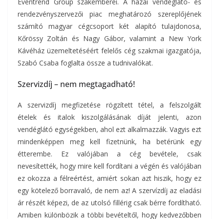
Eventrend Group szakemberei. A hazai vendéglátó- és
rendezvényszervezői piac meghatározó szereplőjének
számító magyar cégcsoport két alapító tulajdonosa,
Kőrössy Zoltán és Nagy Gábor, valamint a New York
Kávéház üzemeltetéséért felelős cég szakmai igazgatója,
Szabó Csaba foglalta össze a tudnivalókat.
Szervizdíj – nem megtagadható!
A szervizdíj megfizetése rögzített tétel, a felszolgált
ételek és italok kiszolgálásának díját jelenti, azon
vendéglátó egységekben, ahol ezt alkalmazzák. Vagyis ezt
mindenképpen meg kell fizetnünk, ha betérünk egy
étterembe. Ez valójában a cég bevétele, csak
nevesítették, hogy mire kell fordítani a végén és valójában
ez okozza a félreértést, amiért sokan azt hiszik, hogy ez
egy kötelező borravaló, de nem az! A szervízdíj az eladási
ár részét képezi, de az utolsó fillérig csak bérre fordítható.
Amiben különbözik a többi bevételtől, hogy kedvezőbben