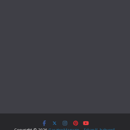
Copyright © 2026
GasztroMagazin – fakanál, habverő,