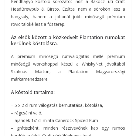
Rendhagyó kóstoló sorozatot indít a Rákóczi úti Craft
HeadBrewpub & Birsto. Ezúttal nem a sörökön lesz a
hangsúly, hanem a jobbnál jobb minőségű prémium
röviditaloké lesz a főszerep.
Az elsők között a közkedvelt Plantation rumokat
kerülnek kóstolásra.
A prémium minőségű rumválogatás mellé prémium
minőségű workshoppal készül a WhiskyNet jóvoltából
Szalmás Márton, a Plantation Magyarországi
márkamenedzsere.
A kóstoló tartalma:
– 5 x 2 cl rum válogatás bemutatása, kótolása,
– rágcsálni való,
– ajándék 1x1dl minta Canerock Spiced Rum
– grátiszként, minden résztvevőnek kap egy rumos
hordóban érlelt Craft sörkülönlegességet.