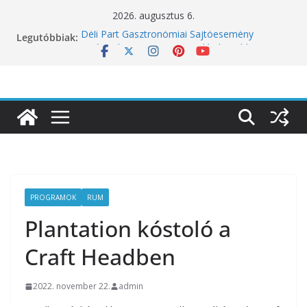
Skip
2026. augusztus 6.
to
Legutóbbiak:
Déli Part Gasztronómiai Sajtóesemény
content
10 éves lett a Botanica: a világ legjobb
éttermeinek inspirációiból született jubileumi
menü
Nem csak a közérzetünket viseli meg: a hőség
a koncentrációt is próbára teszi
Budapest is csatlakozik a Perui Pisco Világnap
nemzetközi ünnepléséhez
Nem a koffeinnel van a baj, hanem azzal,
ahogyan fogyasztjuk
PROGRAMOK
RUM
Plantation kóstoló a
Craft Headben
2022. november 22.
admin