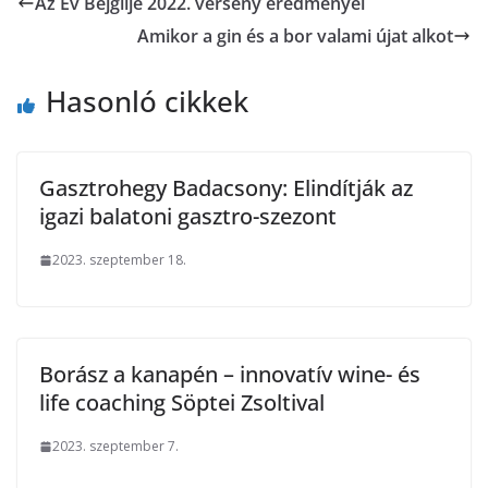
Az Év Bejglije 2022. verseny eredményei
Amikor a gin és a bor valami újat alkot
Hasonló cikkek
Gasztrohegy Badacsony: Elindítják az
igazi balatoni gasztro-szezont
2023. szeptember 18.
Borász a kanapén – innovatív wine- és
life coaching Söptei Zsoltival
2023. szeptember 7.