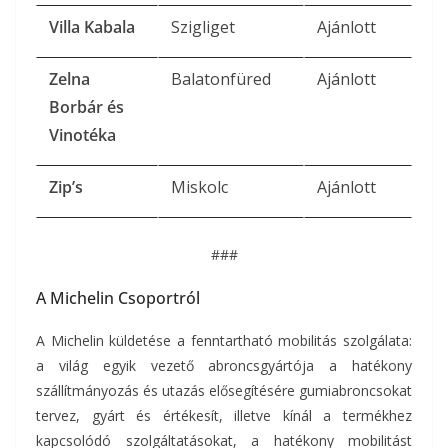
Villa Kabala
Szigliget
Ajánlott
Zelna
Balatonfüred
Ajánlott
Borbár és
Vinotéka
Zip’s
Miskolc
Ajánlott
###
A Michelin Csoportról
A Michelin küldetése a fenntartható mobilitás szolgálata:
a világ egyik vezető abroncsgyártója a hatékony
szállítmányozás és utazás elősegítésére gumiabroncsokat
tervez, gyárt és értékesít, illetve kínál a termékhez
kapcsolódó szolgáltatásokat, a hatékony mobilitást