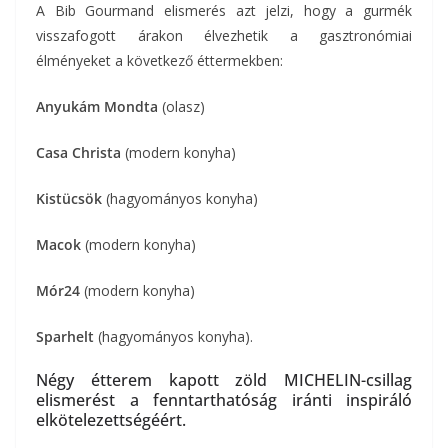
A Bib Gourmand elismerés azt jelzi, hogy a gurmék
visszafogott árakon élvezhetik a gasztronómiai
élményeket a következő éttermekben:
Anyukám Mondta
(olasz)
Casa Christa
(modern konyha)
Kistücsök
(hagyományos konyha)
Macok
(modern konyha)
Mór24
(modern konyha)
Sparhelt
(hagyományos konyha).
Négy étterem kapott zöld MICHELIN-csillag
elismerést a fenntarthatóság iránti inspiráló
elkötelezettségéért.