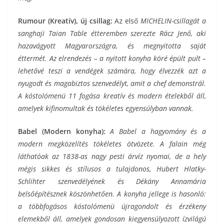
Rumour (Kreatív), új csillag:
Az első
MICHELIN-csillagát a
sanghaji Taian Table étteremben szerezte Rácz Jenő, aki
hazavágyott Magyarországra, és megnyitotta saját
éttermét. Az elrendezés – a nyitott konyha köré épült pult –
lehetővé teszi a vendégek számára, hogy élvezzék azt a
nyugodt és magabiztos szenvedélyt, amit a chef demonstrál.
A kóstolómenü 11 fogása kreatív és modern ételekből áll,
amelyek kifinomultak és tökéletes egyensúlyban vannak.
Babel (Modern konyha):
A Babel a hagyomány és a
modern megközelítés tökéletes ötvözete. A falain még
láthatóak az 1838-as nagy pesti árvíz nyomai, de a hely
mégis sikkes és stílusos a tulajdonos, Hubert Hlatky-
Schlihter szenvedélyének
és Dékány Annamária
belsőépítésznek
köszönhetően. A konyha jellege is hasonló:
a többfogásos kóstolómenü újragondolt és érzékeny
elemekből áll, amelyek gondosan kiegyensúlyozott ízvilágú