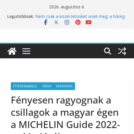
Skip
2026. augusztus 6.
10 éves lett a Botanica: a világ legjobb
to
Legutóbbiak:
éttermeinek inspirációiból született jubileumi
content
menü
Nem csak a közérzetünket viseli meg: a hőség
a koncentrációt is próbára teszi
Budapest is csatlakozik a Perui Pisco Világnap
nemzetközi ünnepléséhez
Nem a koffeinnel van a baj, hanem azzal,
ahogyan fogyasztjuk
Déli Part Gasztronómiai Sajtóesemény
ÉTTEREMAJÁNLÓ
HÍREK
VERSENYEK
Fényesen ragyognak a
csillagok a magyar égen
a MICHELIN Guide 2022-