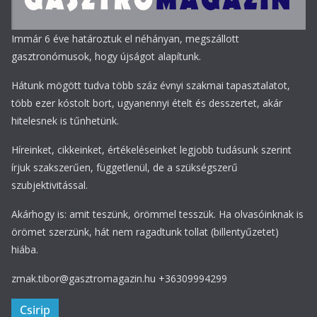
Immár 6 éve határoztuk el néhányan, megszállott
gasztronómusok, hogy újságot alapítunk.
Hátunk mögött tudva több száz évnyi szakmai tapasztalatot,
több ezer kóstolt bort, ugyanennyi ételt és desszertet, akár
hitelesnek is tűnhetünk.
Híreinket, cikkeinket, értékeléseinket legjobb tudásunk szerint
írjuk szakszerűen, függetlenül, de a szükségszerű
szubjektivitással.
Akárhogy is: amit teszünk, örömmel tesszük. Ha olvasóinknak is
örömet szerzünk, hát nem ragadtunk tollat (billentyűzetet)
hiába.
zmak.tibor@gasztromagazin.hu +36309994299
Csirip