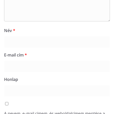
Név
*
E-mail cím
*
Honlap
A nevem, e-mail címem, és weboldalcímem mentése a