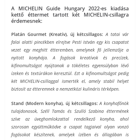
A MICHELIN Guide Hungary 2022-es kiadása
kettő éttermet tartott két MICHELIN-csillagra
érdemesnek:
Platán Gourmet (Kreatív), új kétcsillagos:
A tatai vár
falai alatti pincékben elrejtve Pesti István egy kis csapatot
vezet egy meghitt étteremben, amelynek fő jellemzője a
nyitott konyhája. A fogások kreatívok és precízek,
kifinomultságot nyújtanak a tökéletes egyensúlyban lévő
ízeken és textúrákon keresztül.
Ezt a kifinomultságot pedig
két MICHELIN-csillaggal ismerték el, amely stabil helyet
biztosít az étteremnek a nemzetközi kulináris térképen.
Stand
(Modern konyha), új kétcsillagos:
A konyhafőnök
tulajdonosok, Széll Tamás és Szulló Szabina éttermének
szíve az üveghomlokzattal rendelkező konyha, ahol
szorosan együttműködve a csapat tagjaival olyan vonzó
fogásokat készítenek, amelyek ízében és állagában is