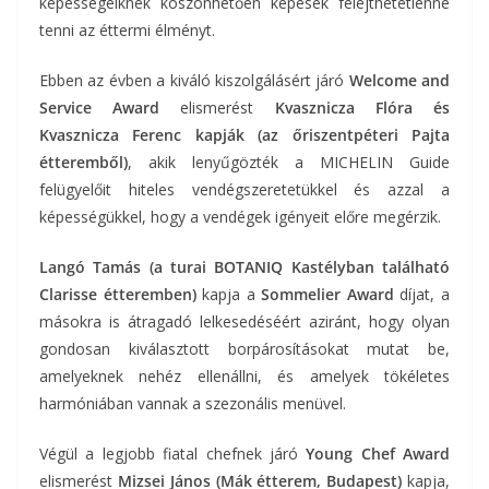
képességeiknek köszönhetően képesek felejthetetlenné
tenni az éttermi élményt.
Ebben az évben a kiváló kiszolgálásért járó
Welcome and
Service Award
elismerést
Kvasznicza Flóra és
Kvasznicza Ferenc kapják (az őriszentpéteri Pajta
étteremből)
, akik lenyűgözték a MICHELIN Guide
felügyelőit hiteles vendégszeretetükkel és azzal a
képességükkel, hogy a vendégek igényeit előre megérzik.
Langó Tamás (a turai
BOTANIQ Kastélyban található
Clarisse étteremben)
kapja a
Sommelier Award
díjat, a
másokra is átragadó lelkesedéséért aziránt, hogy olyan
gondosan kiválasztott borpárosításokat mutat be,
amelyeknek nehéz ellenállni, és amelyek tökéletes
harmóniában vannak a szezonális menüvel.
Végül a legjobb fiatal chefnek járó
Young Chef Award
elismerést
Mizsei János (Mák étterem, Budapest)
kapja,