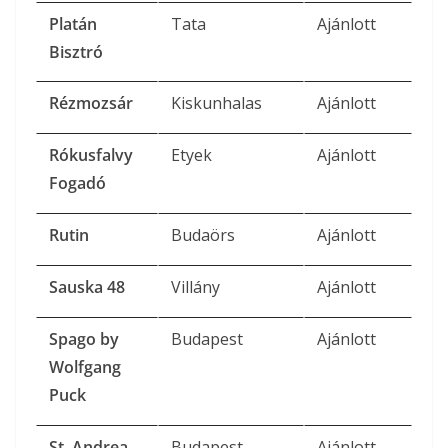
Platán
Tata
Ajánlott
Bisztró
Rézmozsár
Kiskunhalas
Ajánlott
Rókusfalvy
Etyek
Ajánlott
Fogadó
Rutin
Budaörs
Ajánlott
Sauska 48
Villány
Ajánlott
Spago by
Budapest
Ajánlott
Wolfgang
Puck
St. Andrea
Budapest
Ajánlott