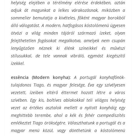
helyiség elejében a térélmény elérése érdekében, aztán
adjuk át magunkat a lelkes várakozásnak, miközben a
sommelier bemutatja a kivételes, főként magyar borokból
álló válogatást. A modern, hatfogásos kóstolómenü ügyesen
ötvözi a világ minden tájáról származó ízeket, olyan
felejthetetlen fogásokat megalkotva, amelyek nem csupán
lenyűgözően néznek ki élénk színeikkel és művészi
stílusukkal, de tele vannak vibráló, egymást kiegészítő
ízekkel.
essência (Modern konyha):
A portugál konyhafőnök-
tulajdonos Tiago, és magyar felesége, Éva egy szívélyesen
vezetett, ízeiben eltérő éttermet hozott létre a város
szívében. Egy kis, boltíves ablakokkal teli világos helyiség
vezet az értékes asztalok mellett a nyitott konyháig egy
meghittebb terembe, ahol a kék és fehér csempedíszítés
emlékeztet Tiago örökségére. Választhatunk a portugál és a
magyar menü közül, vagy dönthetünk a kóstolómenü