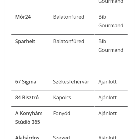
Gourmand
Mór24
Balatonfüred
Bib
Gourmand
Sparhelt
Balatonfüred
Bib
Gourmand
67 Sigma
Székesfehérvár
Ajánlott
84 Bisztró
Kapolcs
Ajánlott
A Konyhám
Fonyód
Ajánlott
Stúdió 365
Alabárdos
Szeged
Ajánlott