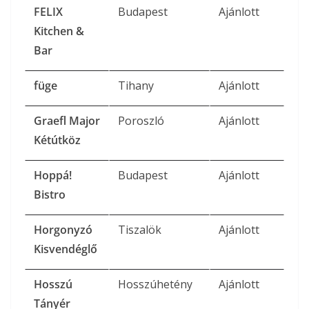
FELIX
Budapest
Ajánlott
Kitchen &
Bar
füge
Tihany
Ajánlott
Graefl Major
Poroszló
Ajánlott
Kétútköz
Hoppá!
Budapest
Ajánlott
Bistro
Horgonyzó
Tiszalök
Ajánlott
Kisvendéglő
Hosszú
Hosszúhetény
Ajánlott
Tányér