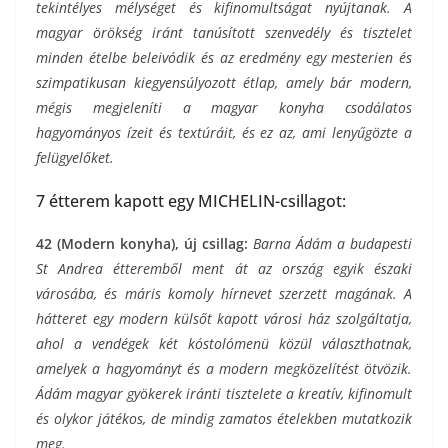
tekintélyes mélységet és kifinomultságat nyújtanak. A
magyar örökség iránt tanúsított szenvedély és tisztelet
minden ételbe beleivódik és az eredmény egy mesterien és
szimpatikusan kiegyensúlyozott étlap, amely bár modern,
mégis megjeleníti a magyar konyha csodálatos
hagyományos ízeit és textúráit, és ez az, ami lenyűgözte a
felügyelőket.
7 étterem kapott egy MICHELIN-csillagot:
42 (Modern konyha), új csillag:
Barna Ádám a budapesti
St Andrea étteremből ment át az ország egyik északi
városába, és máris komoly hírnevet szerzett magának. A
hátteret egy modern külsőt kapott városi ház szolgáltatja,
ahol a vendégek két kóstolómenü közül választhatnak,
amelyek a hagyományt és a modern megközelítést ötvözik.
Ádám magyar gyökerek iránti tisztelete a kreatív, kifinomult
és olykor játékos, de mindig zamatos ételekben mutatkozik
meg.