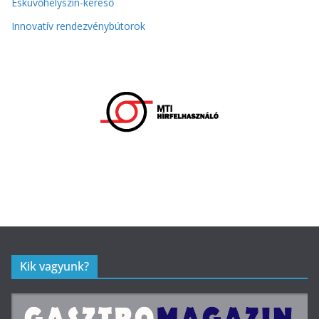
Esküvőhelyszín-kereső
Innovatív rendezvénybútorok
Kik vagyunk?