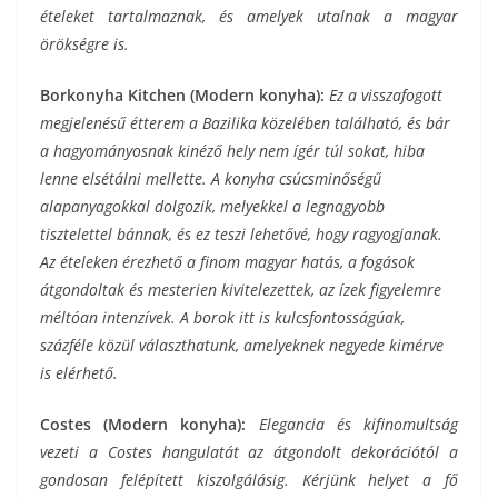
ételeket tartalmaznak, és amelyek utalnak a magyar
örökségre is.
Borkonyha Kitchen (Modern konyha):
Ez a visszafogott
megjelenésű étterem a Bazilika közelében található, és bár
a hagyományosnak kinéző hely nem ígér túl sokat, hiba
lenne elsétálni mellette. A konyha csúcsminőségű
alapanyagokkal dolgozik, melyekkel a legnagyobb
tisztelettel bánnak, és ez teszi lehetővé, hogy ragyogjanak.
Az ételeken érezhető a finom magyar hatás, a fogások
átgondoltak és mesterien kivitelezettek, az ízek figyelemre
méltóan intenzívek. A borok itt is kulcsfontosságúak,
százféle közül választhatunk, amelyeknek negyede kimérve
is elérhető.
Costes (Modern konyha):
Elegancia és kifinomultság
vezeti a Costes hangulatát az átgondolt dekorációtól a
gondosan felépített kiszolgálásig. Kérjünk helyet a fő