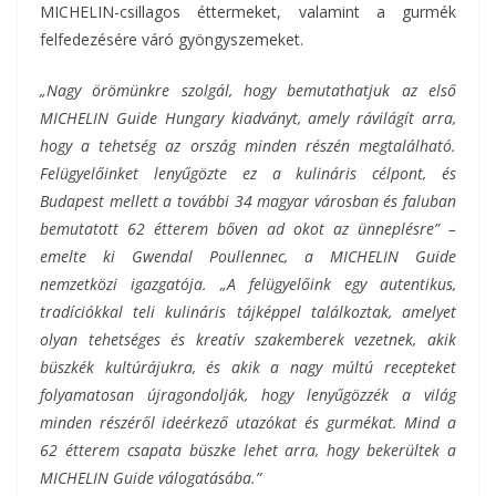
MICHELIN-csillagos éttermeket, valamint a gurmék
felfedezésére váró gyöngyszemeket.
„Nagy örömünkre szolgál, hogy bemutathatjuk az első
MICHELIN Guide Hungary kiadványt, amely rávilágít arra,
hogy a tehetség az ország minden részén megtalálható.
Felügyelőinket lenyűgözte ez a kulináris célpont, és
Budapest mellett a további 34 magyar városban és faluban
bemutatott 62 étterem bőven ad okot az ünneplésre” –
emelte ki Gwendal Poullennec, a MICHELIN Guide
nemzetközi igazgatója. „A felügyelőink egy autentikus,
tradíciókkal teli kulináris tájképpel találkoztak, amelyet
olyan tehetséges és kreatív szakemberek vezetnek, akik
büszkék kultúrájukra, és akik a nagy múltú recepteket
folyamatosan újragondolják, hogy lenyűgözzék a világ
minden részéről ideérkező utazókat és gurmékat. Mind a
62 étterem csapata büszke lehet arra, hogy bekerültek a
MICHELIN Guide válogatásába.”