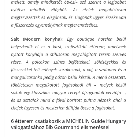
mellett, amely mindkettőt ötvözi– szó szerint a legjobbat
nyújtva mindkét világból-. Az ételek magabiztosan
megtervezettek és elegánsak, és Tiagónak ügyes érzéke van
a fűszerezés egyensúlyának megteremtéséhez.
Salt (Modern konyha):
Egy boutique hotelen belül
helyezkedik el ez a kicsi, szofisztikált étterem, amelynek
nyitott konyhája a stílusosan megvilágított terem szerves
része. A polcokon színes befőttekkel, zöldségekkel és
fűszerekkel teli edények sorakoznak, a vaj, a szalonna és a
mangalicasonka pedig házon belül készül. A menü összetett,
tökéletesen megalkotott fogásokból áll – melyek közül
sokuk egy klasszikus magyar recept újragondolt verziója –,
és az asztalok mind a fával borított pultra néznek, ahol a
chefek ügyesen és mesterien állítják össze a fogásokat.
6 étterem csatlakozik a MICHELIN Guide Hungary
válogatásához Bib Gourmand elismeréssel