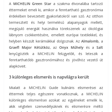
A
MICHELIN Green Star
a szakma élvonalába tartozó
éttermeket emeli ki, amikor a fenntartható gasztronómia
érdekében bevezetett gyakorlatokról van szó. Az otthon
termesztett és helyi termelésű alapanyagok mellett,
megújuló energiát használva törekszenek az ökológiai
lábnyom csökkentésére, emellett európai textilekkel, és
helyben készült kerámiákkal dolgoznak. Az
Almalomb
, a
Graefl Major Kétútköz,
az
Onyx Műhely
és a
Salt
lenyűgözték a MICHELIN felügyelőit, és leteszik a
fenntarthatóbb gasztronómiához és jövőhöz vezető út
alapköveit.
3 különleges elismerés is napvilágra került
Mialatt a MICHELIN Guide kulináris elismerései az
éttermek teljes egészeire vonatkoznak, a MICHELIN
különleges elismerései azokat az egyéneket emelik ki,
akik végtelen szenvedélyüknek és elismerésre méltó