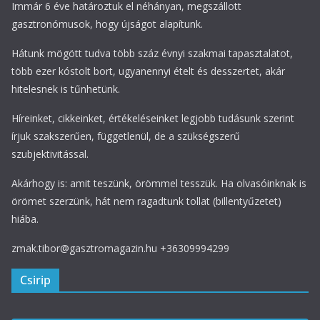
Immár 6 éve határoztuk el néhányan, megszállott
gasztronómusok, hogy újságot alapítunk.
Hátunk mögött tudva több száz évnyi szakmai tapasztalatot,
több ezer kóstolt bort, ugyanennyi ételt és desszertet, akár
hitelesnek is tűnhetünk.
Híreinket, cikkeinket, értékeléseinket legjobb tudásunk szerint
írjuk szakszerűen, függetlenül, de a szükségszerű
szubjektivitással.
Akárhogy is: amit teszünk, örömmel tesszük. Ha olvasóinknak is
örömet szerzünk, hát nem ragadtunk tollat (billentyűzetet)
hiába.
zmak.tibor@gasztromagazin.hu +36309994299
Csirip