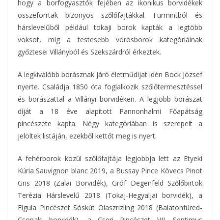
hogy a borfogyasztók fejében az ikonikus borvidékek
összeforrtak bizonyos szőlőfajtákkal. Furmintból és
hárslevelűből például tokaji borok kapták a legtöbb
voksot, míg a testesebb vörösborok kategóriáinak
győztesei Villányból és Szekszárdról érkeztek.
A legkiválóbb borásznak járó életműdíjat idén Bock József
nyerte. Családja 1850 óta foglalkozik szőlőtermesztéssel
és borászattal a Villányi borvidéken. A legjobb borászat
díját a 18 éve alapított Pannonhalmi Főapátság
pincészete kapta. Négy kategóriában is szerepelt a
jelöltek listáján, ezekből kettőt meg is nyert.
A fehérborok közül szőlőfajtája legjobbja lett az Etyeki
Kúria Sauvignon blanc 2019, a Bussay Pince Kövecs Pinot
Gris 2018 (Zalai Borvidék), Gróf Degenfeld Szőlőbirtok
Terézia Hárslevelű 2018 (Tokaj-Hegyaljai borvidék), a
Figula Pincészet Sóskút Olaszrizling 2018 (Balatonfüred-
Csopaki borvidék), a Cseri Pincészet VII. Septimus