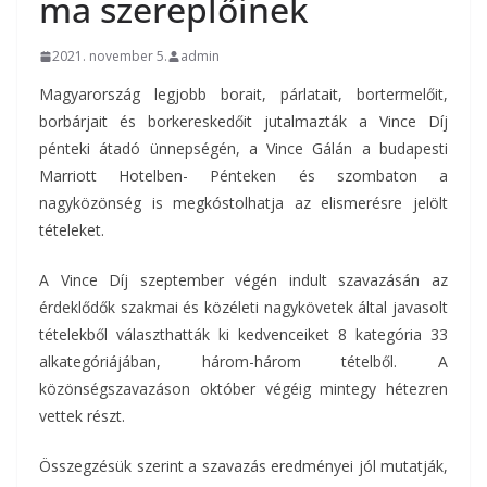
ma szereplőinek
2021. november 5.
admin
Magyarország legjobb borait, párlatait, bortermelőit,
borbárjait és borkereskedőit jutalmazták a Vince Díj
pénteki átadó ünnepségén, a Vince Gálán a budapesti
Marriott Hotelben- Pénteken és szombaton a
nagyközönség is megkóstolhatja az elismerésre jelölt
tételeket.
A Vince Díj szeptember végén indult szavazásán az
érdeklődők szakmai és közéleti nagykövetek által javasolt
tételekből választhatták ki kedvenceiket 8 kategória 33
alkategóriájában, három-három tételből. A
közönségszavazáson október végéig mintegy hétezren
vettek részt.
Összegzésük szerint a szavazás eredményei jól mutatják,