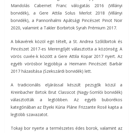
Mandolás Cabernet Franc válogatás 2016 (Villányi
borvidék), a Gere Attila Solus Merlot 2018 (Villányi
borvidék), a Pannonhalmi Apátsági Pincészet Pinot Noir
2020, valamint a Takler Borbirtok Syrah Prémium 2017.
A bikavérek közöl egri tételt, a St. Andrea Szőlőbirtok és
Pincészet 2017-es Merengőjét választotta a közönség. A
vörös cuvée-k között a Gere Attila Kopar 2017 nyert. Az
egyéb vörösbor legjobbja a Heimann Pincészet Barbár
2017 házasítása (Szekszárdi borvidék) lett.
A tradicionális eljárással készült pezsgők közül a
Kreinbacher Birtok Brut Classicot (Nagy-Somlói borvidék)
választották a legtöbben. Az egyéb buborékos
kategóriában az Etyeki Kúria Pláne Frizzante Rosé kapta a
legtöbb szavazatot.
Tokaji bor nyerte a természetes édes borok, valamint az