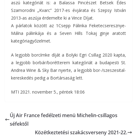
aszú kategóriát is: a Balassa Pincészet Betsek Édes
Szamorodni „Kvarc” 2017-es évjárata és Szepsy István
2013-as aszúja érdemelte ki a Vince Díjat.
A párlatok között az 1Csepp Pálinka Feketecseresznye-
Málna pálinkája és a Seven Hills Tokaj ginje aratott
kategóriagyőzelmet.
A legjobb borcímke díját a Bolyki Egri Csillag 2020 kapta,
a legjobb borbár/borétterem kategóriát a budapesti St.
Andrea Wine & Sky Bar nyerte, a legjobb bor-/szeszesital-
kereskedés pedig a Bortársaság lett.
MTI 2021. november 5., péntek 18:06
Új Air France fedélzeti menü Michelin-csillagos
séfektől
Közétkeztetési szakácsverseny 2021-22.