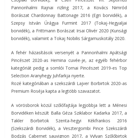
Pannonhalmi Rajnai rizling 2017, a Kovács Nimród
Borászat Chardonnay Battonage 2016 (Egri borvidék), a
Szepsy István Úrágya Furmint 2017 (Tokaj-Hegyaljai
borvidék), a Frittmann Borászat Irsai Olivér 2020 (Kunsági
borvidék), valamint a Tokaj Nobilis Sárgamuskotály 2020.
A fehér házasítások versenyét a Pannonhalmi Apátsági
Pincészet 2020-as Hemina cuvée-je, az egyéb fehérbor
kategóriát pedig a somlói Tornai Pincészet 2019-es Top
Selection Aranyhegy Juhfarkja nyerte.
Rozé kategóriában a szekszárdi Lajver Borbirtok 2020-as
Premium Roséja kapta a legtöbb szavazatot.
A vörösborok közül szőlőfajtája legjobbja lett a Ménesi
Borvidéken készült Balla Géza Sziklabor Kadarka 2017, a
Takler Borbirtok Szenta-hegyi Kékfrankos 2016
(Szekszárdi Borvidék), a Vesztergombi Pince Szekszárdi
Bodzás Cabernet sauvignon 2017, a Vylyan Szőlőbirtok