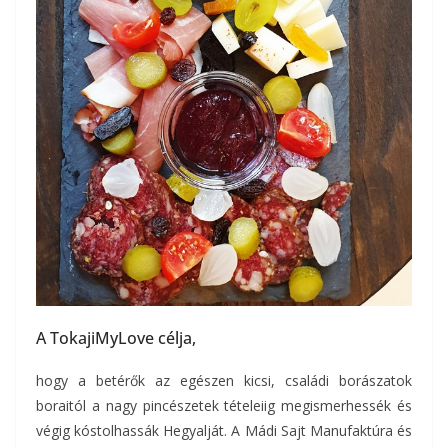
A TokajiMyLove célja,
hogy a betérők az egészen kicsi, családi borászatok
boraitól a nagy pincészetek tételeiig megismerhessék és
végig kóstolhassák Hegyalját. A Mádi Sajt Manufaktúra és