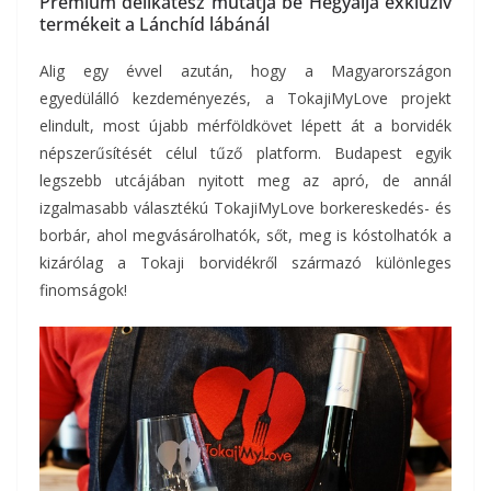
Prémium delikatesz mutatja be Hegyalja exkluzív
termékeit a Lánchíd lábánál
Alig egy évvel azután, hogy a Magyarországon
egyedülálló kezdeményezés, a TokajiMyLove projekt
elindult, most újabb mérföldkövet lépett át a borvidék
népszerűsítését célul tűző platform. Budapest egyik
legszebb utcájában nyitott meg az apró, de annál
izgalmasabb választékú TokajiMyLove borkereskedés- és
borbár, ahol megvásárolhatók, sőt, meg is kóstolhatók a
kizárólag a Tokaji borvidékről származó különleges
finomságok!