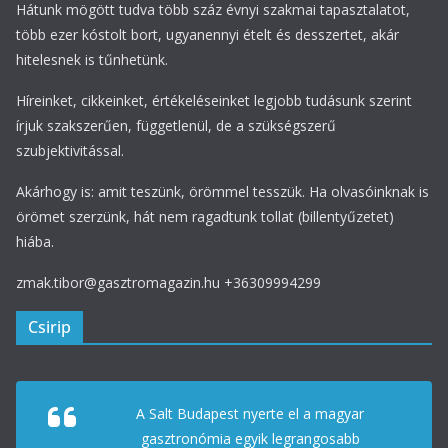
Hátunk mögött tudva több száz évnyi szakmai tapasztalatot,
több ezer kóstolt bort, ugyanennyi ételt és desszertet, akár
hitelesnek is tűnhetünk.
Híreinket, cikkeinket, értékeléseinket legjobb tudásunk szerint
írjuk szakszerűen, függetlenül, de a szükségszerű
szubjektivitással.
Akárhogy is: amit teszünk, örömmel tesszük. Ha olvasóinknak is
örömet szerzünk, hát nem ragadtunk tollat (billentyűzetet)
hiába.
zmak.tibor@gasztromagazin.hu +36309994299
Csirip
A Salt Budapest nyerte el a magyar
gasztronómia egyik legrangosabb