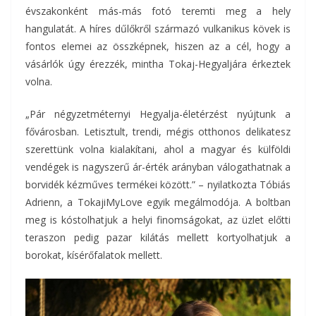
évszakonként más-más fotó teremti meg a hely
hangulatát. A híres dűlőkről származó vulkanikus kövek is
fontos elemei az összképnek, hiszen az a cél, hogy a
vásárlók úgy érezzék, mintha Tokaj-Hegyaljára érkeztek
volna.
„Pár négyzetméternyi Hegyalja-életérzést nyújtunk a
fővárosban. Letisztult, trendi, mégis otthonos delikatesz
szerettünk volna kialakítani, ahol a magyar és külföldi
vendégek is nagyszerű ár-érték arányban válogathatnak a
borvidék kézműves termékei között.” – nyilatkozta Tóbiás
Adrienn, a TokajiMyLove egyik megálmodója. A boltban
meg is kóstolhatjuk a helyi finomságokat, az üzlet előtti
teraszon pedig pazar kilátás mellett kortyolhatjuk a
borokat, kísérőfalatok mellett.