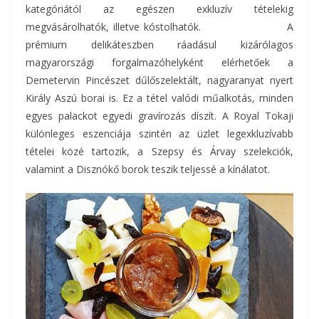
kategóriától az egészen exkluzív tételekig
megvásárolhatók, illetve kóstolhatók. A
prémium delikáteszben ráadásul kizárólagos
magyarországi forgalmazóhelyként elérhetőek a
Demetervin Pincészet dűlőszelektált, nagyaranyat nyert
Király Aszú borai is. Ez a tétel valódi műalkotás, minden
egyes palackot egyedi gravírozás díszít. A Royal Tokaji
különleges eszenciája szintén az üzlet legexkluzívabb
tételei közé tartozik, a Szepsy és Árvay szelekciók,
valamint a Disznókő borok teszik teljessé a kínálatot.