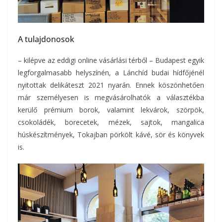
A tulajdonosok
– kilépve az eddigi online vásárlási térből – Budapest egyik
legforgalmasabb helyszínén, a Lánchíd budai hídfőjénél
nyitottak delikáteszt 2021 nyarán. Ennek köszönhetően
már személyesen is megvásárolhatók a választékba
kerülő prémium borok, valamint lekvárok, szörpök,
csokoládék, borecetek, mézek, sajtok, mangalica
húskészítmények, Tokajban pörkölt kávé, sör és könyvek
is.