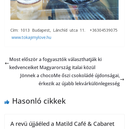
Cím: 1013 Budapest, Lánchíd utca 11. +36304539075
www.tokajimylove.hu
Most először a fogyasztók választhatják ki
kedvenceiket Magyarország italai közül
Jönnek a chocoMe őszi csokoládé újdonságai,
érkezik az újabb lekvárkülönlegesség
Hasonló cikkek
A revü újjáéled a Matild Café & Cabaret