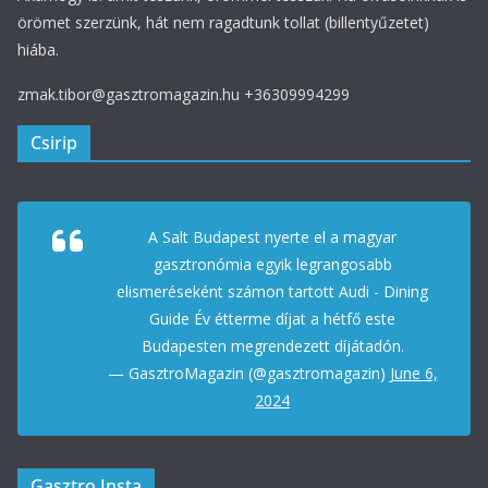
örömet szerzünk, hát nem ragadtunk tollat (billentyűzetet)
hiába.
zmak.tibor@gasztromagazin.hu +36309994299
Csirip
A Salt Budapest nyerte el a magyar
gasztronómia egyik legrangosabb
elismeréseként számon tartott Audi - Dining
Guide Év étterme díjat a hétfő este
Budapesten megrendezett díjátadón.
— GasztroMagazin (@gasztromagazin)
June 6,
2024
Gasztro Insta