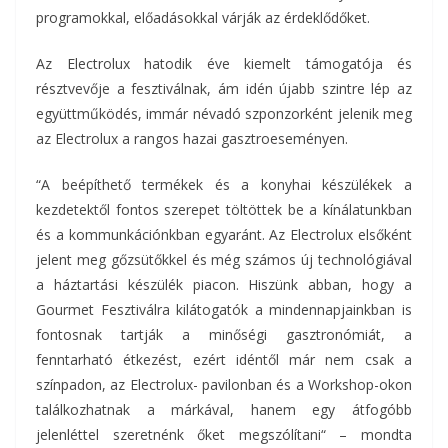
programokkal, előadásokkal várják az érdeklődőket.
Az Electrolux hatodik éve kiemelt támogatója és
résztvevője a fesztiválnak, ám idén újabb szintre lép az
együttműködés, immár névadó szponzorként jelenik meg
az Electrolux a rangos hazai gasztroeseményen.
“A beépíthető termékek és a konyhai készülékek a
kezdetektől fontos szerepet töltöttek be a kínálatunkban
és a kommunkációnkban egyaránt. Az Electrolux elsőként
jelent meg gőzsütőkkel és még számos új technológiával
a háztartási készülék piacon. Hiszünk abban, hogy a
Gourmet Fesztiválra kilátogatók a mindennapjainkban is
fontosnak tartják a minőségi gasztronómiát, a
fenntarható étkezést, ezért idéntől már nem csak a
színpadon, az Electrolux- pavilonban és a Workshop-okon
találkozhatnak a márkával, hanem egy átfogóbb
jelenléttel szeretnénk őket megszólítani“ – mondta