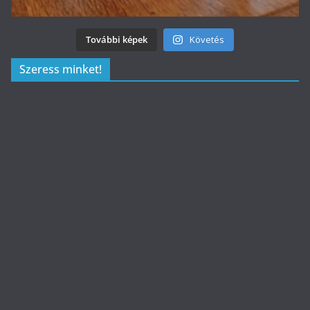
További képek
Követés
Szeress minket!