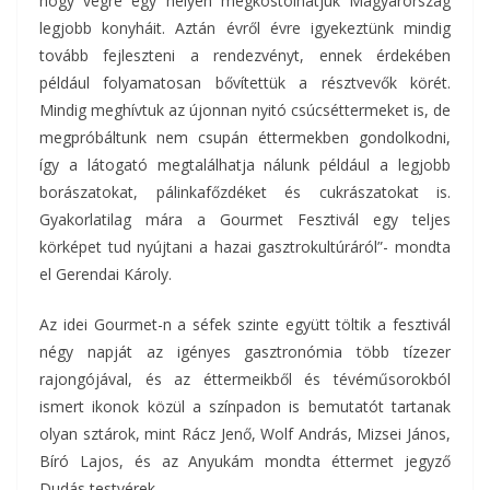
hogy végre egy helyen megkóstolhatjuk Magyarország
legjobb konyháit. Aztán évről évre igyekeztünk mindig
tovább fejleszteni a rendezvényt, ennek érdekében
például folyamatosan bővítettük a résztvevők körét.
Mindig meghívtuk az újonnan nyitó csúcséttermeket is, de
megpróbáltunk nem csupán éttermekben gondolkodni,
így a látogató megtalálhatja nálunk például a legjobb
borászatokat, pálinkafőzdéket és cukrászatokat is.
Gyakorlatilag mára a Gourmet Fesztivál egy teljes
körképet tud nyújtani a hazai gasztrokultúráról”- mondta
el Gerendai Károly.
Az idei Gourmet-n a séfek szinte együtt töltik a fesztivál
négy napját az igényes gasztronómia több tízezer
rajongójával, és az éttermeikből és tévéműsorokból
ismert ikonok közül a színpadon is bemutatót tartanak
olyan sztárok, mint Rácz Jenő, Wolf András, Mizsei János,
Bíró Lajos, és az Anyukám mondta éttermet jegyző
Dudás testvérek.