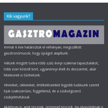
Kik vagyunk?
Immár 6 éve határoztuk el néhányan, megszállott
gasztronómusok, hogy újságot alapítunk.
Hátunk mögött tudva több száz évnyi szakmai tapasztalatot,
több ezer kóstolt bort, ugyanennyi ételt és desszertet, akár
hitelesnek is tűnhetünk.
Híreinket, cikkeinket, értékeléseinket legjobb tudásunk szerint
írjuk szakszerűen, függetlenül, de a szükségszerű
szubjektivitással.
Akárhogy is: amit teszünk, örömmel tesszük. Ha olvasóinknak is