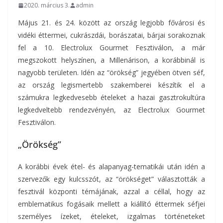
2020. március 3.
admin
Május 21. és 24. között az ország legjobb fővárosi és
vidéki éttermei, cukrászdái, borászatai, bárjai sorakoznak
fel a 10. Electrolux Gourmet Fesztiválon, a már
megszokott helyszínen, a Millenárison, a korábbinál is
nagyobb területen. Idén az “örökség” jegyében ötven séf,
az ország legismertebb szakemberei készítik el a
számukra legkedvesebb ételeket a hazai gasztrokultúra
legkedveltebb rendezvényén, az Electrolux Gourmet
Fesztiválon.
„Örökség”
A korábbi évek étel- és alapanyag-tematikái után idén a
szervezők egy kulcsszót, az “örökséget” választották a
fesztivál központi témájának, azzal a céllal, hogy az
emblematikus fogásaik mellett a kiállító éttermek séfjei
személyes ízeket, ételeket, izgalmas történeteket