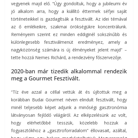
vegyenek majd elő. “Úgy gondoltuk, hogy a jubileumi év
jó alkalom arra, hogy a kiállító éttermek séfjei saját
történeteikkel is gazdagítsák a fesztivált. Az idei témával
az ő emlékeikre, szakmai örökségükre koncentrálunk.
Reményeim szerint ez minden eddiginél sokszínűbb és
különlegesebb fesztiválmenüt eredményez, amely a
nagyközönség számára is új élményeket jelent majd” –
tette hozzá Nemes Richárd, a rendezvény főszervezője.
2020-ban már tizedik alkalommal rendezik
meg a Gourmet Fesztivált.
“Tíz éve azzal a céllal vettük át és újítottuk meg a
korábban Budai Gourmet néven elindult fesztivált, hogy
minél teljesebb képet adjunk a minőségi gasztronómia
látványosan fejlődő világáról. Az elképzelésünk az volt,
hogy elérhetőbbé tesszük, közelebb hozzuk a
fogyasztókhoz a „gasztroforradalom” éllovasait, azáltal,