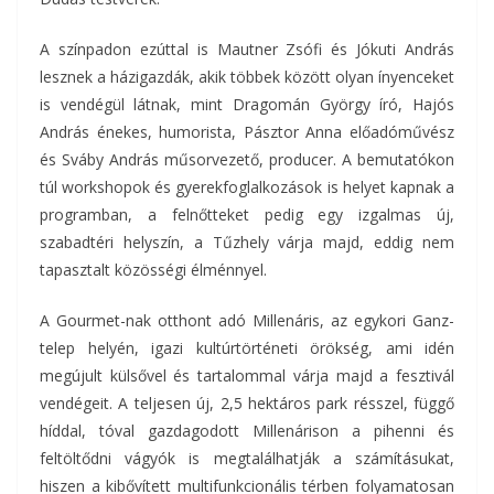
A színpadon ezúttal is Mautner Zsófi és Jókuti András
lesznek a házigazdák, akik többek között olyan ínyenceket
is vendégül látnak, mint Dragomán György író, Hajós
András énekes, humorista, Pásztor Anna előadóművész
és Sváby András műsorvezető, producer. A bemutatókon
túl workshopok és gyerekfoglalkozások is helyet kapnak a
programban, a felnőtteket pedig egy izgalmas új,
szabadtéri helyszín, a Tűzhely várja majd, eddig nem
tapasztalt közösségi élménnyel.
A Gourmet-nak otthont adó Millenáris, az egykori Ganz-
telep helyén, igazi kultúrtörténeti örökség, ami idén
megújult külsővel és tartalommal várja majd a fesztivál
vendégeit. A teljesen új, 2,5 hektáros park résszel, függő
híddal, tóval gazdagodott Millenárison a pihenni és
feltöltődni vágyók is megtalálhatják a számításukat,
hiszen a kibővített multifunkcionális térben folyamatosan