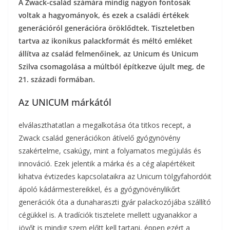
A Zwack-család számára mindig nagyon fontosak
voltak a hagyományok, és ezek a családi értékek
generációról generációra öröklődtek.
Tiszteletben
tartva az ikonikus palackformát és méltó emléket
állítva az család felmenőinek, az Unicum és Unicum
Szilva csomagolása a múltból építkezve újult meg, de
21. századi formában.
Az UNICUM márkától
elválaszthatatlan a megalkotása óta titkos recept, a
Zwack család generációkon átívelő gyógynövény
szakértelme, csakúgy, mint a folyamatos megújulás és
innováció. Ezek jelentik a márka és a cég alapértékeit
kihatva évtizedes kapcsolataikra az Unicum tölgyfahordóit
ápoló kádármestereikkel, és a gyógynövénylikőrt
generációk óta a dunaharaszti gyár palackozójába szállító
cégükkel is. A tradíciók tisztelete mellett ugyanakkor a
jövőt is mindig szem előtt kell tartani, éppen ezért a