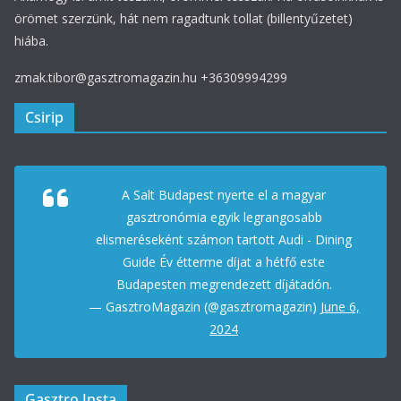
örömet szerzünk, hát nem ragadtunk tollat (billentyűzetet)
hiába.
zmak.tibor@gasztromagazin.hu +36309994299
Csirip
A Salt Budapest nyerte el a magyar
gasztronómia egyik legrangosabb
elismeréseként számon tartott Audi - Dining
Guide Év étterme díjat a hétfő este
Budapesten megrendezett díjátadón.
— GasztroMagazin (@gasztromagazin)
June 6,
2024
Gasztro Insta