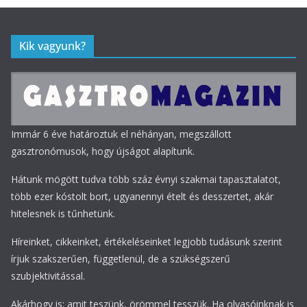
Kik vagyunk?
Immár 6 éve határoztuk el néhányan, megszállott
gasztronómusok, hogy újságot alapítunk.
Hátunk mögött tudva több száz évnyi szakmai tapasztalatot,
több ezer kóstolt bort, ugyanennyi ételt és desszertet, akár
hitelesnek is tűnhetünk.
Híreinket, cikkeinket, értékeléseinket legjobb tudásunk szerint
írjuk szakszerűen, függetlenül, de a szükségszerű
szubjektivitással.
Akárhogy is: amit teszünk, örömmel tesszük. Ha olvasóinknak is