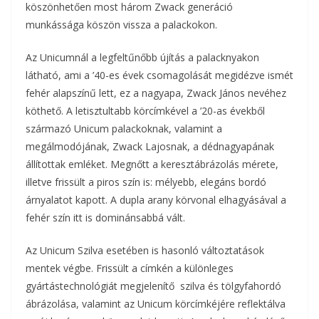
köszönhetően most három Zwack generáció
munkássága köszön vissza a palackokon.
Az Unicumnál a legfeltűnőbb újítás a palacknyakon
látható, ami a ’40-es évek csomagolását megidézve ismét
fehér alapszínű lett, ez a nagyapa, Zwack János nevéhez
köthető. A letisztultabb körcímkével a ’20-as évekből
származó Unicum palackoknak, valamint a
megálmodójának, Zwack Lajosnak, a dédnagyapának
állítottak emléket. Megnőtt a keresztábrázolás mérete,
illetve frissült a piros szín is: mélyebb, elegáns bordó
árnyalatot kapott. A dupla arany körvonal elhagyásával a
fehér szín itt is dominánsabbá vált.
Az Unicum Szilva esetében is hasonló változtatások
mentek végbe. Frissült a címkén a különleges
gyártástechnológiát megjelenítő szilva és tölgyfahordó
ábrázolása, valamint az Unicum körcímkéjére reflektálva