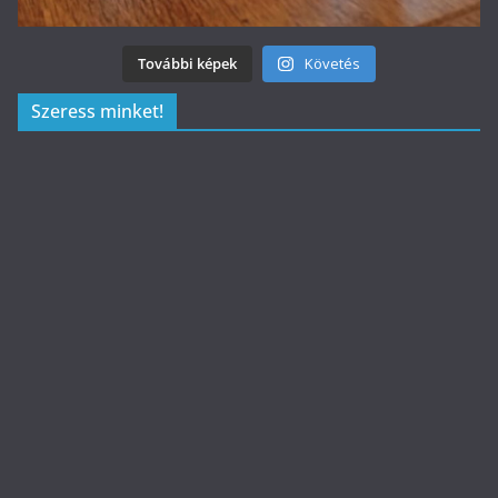
További képek
Követés
Szeress minket!