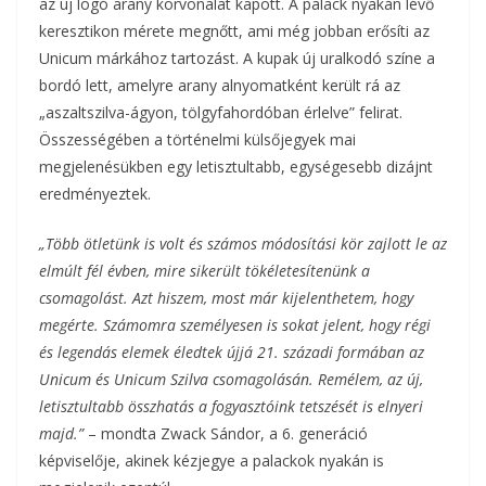
az új logó arany körvonalat kapott. A palack nyakán lévő
keresztikon mérete megnőtt, ami még jobban erősíti az
Unicum márkához tartozást. A kupak új uralkodó színe a
bordó lett, amelyre arany alnyomatként került rá az
„aszaltszilva-ágyon, tölgyfahordóban érlelve” felirat.
Összességében a történelmi külsőjegyek mai
megjelenésükben egy letisztultabb, egységesebb dizájnt
eredményeztek.
„Több ötletünk is volt és számos módosítási kör zajlott le az
elmúlt fél évben, mire sikerült tökéletesítenünk a
csomagolást. Azt hiszem, most már kijelenthetem, hogy
megérte. Számomra személyesen is sokat jelent, hogy régi
és legendás elemek éledtek újjá 21. századi formában az
Unicum és Unicum Szilva csomagolásán. Remélem, az új,
letisztultabb összhatás a fogyasztóink tetszését is elnyeri
majd.”
– mondta Zwack Sándor, a 6. generáció
képviselője, akinek kézjegye a palackok nyakán is