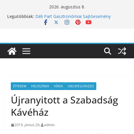
Skip
2026. augusztus 8.
to
Legutóbbiak:
Déli Part Gasztronómiai Sajtóesemény
content
10 éves lett a Botanica: a világ legjobb
éttermeinek inspirációiból született jubileumi
menü
Nem csak a közérzetünket viseli meg: a hőség
a koncentrációt is próbára teszi
Budapest is csatlakozik a Perui Pisco Világnap
nemzetközi ünnepléséhez
Nem a koffeinnel van a baj, hanem azzal,
ahogyan fogyasztjuk
ÉTTEREM
HELYSZÍNEK
HÍREK
UNCATEGORIZED
Újranyitott a Szabadság
Kávéház
2019. június 26.
admin