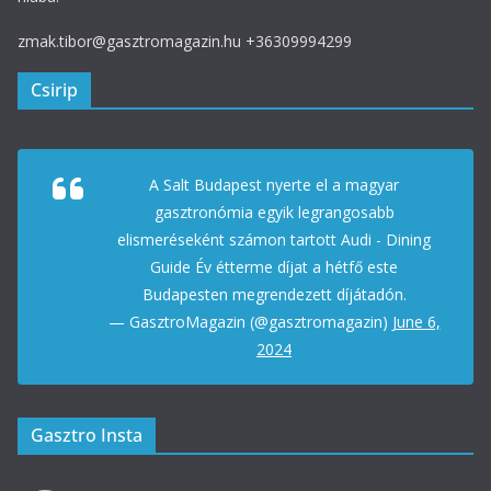
zmak.tibor@gasztromagazin.hu +36309994299
Csirip
A Salt Budapest nyerte el a magyar
gasztronómia egyik legrangosabb
elismeréseként számon tartott Audi - Dining
Guide Év étterme díjat a hétfő este
Budapesten megrendezett díjátadón.
— GasztroMagazin (@gasztromagazin)
June 6,
2024
Gasztro Insta