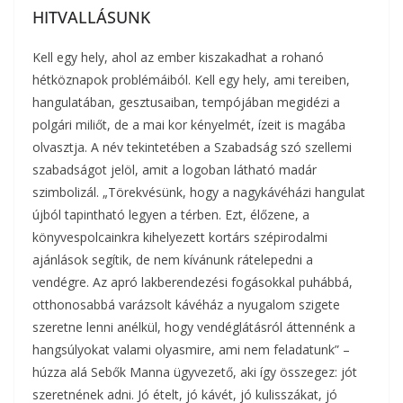
HITVALLÁSUNK
Kell egy hely, ahol az ember kiszakadhat a rohanó
hétköznapok problémáiból. Kell egy hely, ami tereiben,
hangulatában, gesztusaiban, tempójában megidézi a
polgári miliőt, de a mai kor kényelmét, ízeit is magába
olvasztja. A név tekintetében a Szabadság szó szellemi
szabadságot jelöl, amit a logoban látható madár
szimbolizál. „Törekvésünk, hogy a nagykávéházi hangulat
újból tapintható legyen a térben. Ezt, élőzene, a
könyvespolcainkra kihelyezett kortárs szépirodalmi
ajánlások segítik, de nem kívánunk rátelepedni a
vendégre. Az apró lakberendezési fogásokkal puhábbá,
otthonosabbá varázsolt kávéház a nyugalom szigete
szeretne lenni anélkül, hogy vendéglátásról áttennénk a
hangsúlyokat valami olyasmire, ami nem feladatunk” –
húzza alá Sebők Manna ügyvezető, aki így összegez: jót
szeretnének adni. Jó ételt, jó kávét, jó kulisszákat, jó