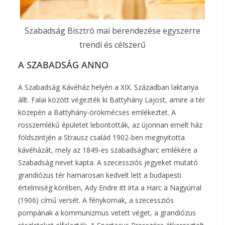
Szabadság Bisztró mai berendezése egyszerre
trendi és célszerű
A SZABADSÁG ANNO
A Szabadság Kávéház helyén a XIX. Században laktanya
állt. Falai között végezték ki Battyhány Lajost, amire a tér
közepén a Battyhány-örökmécses emlékeztet. A
rosszemlékű épületet lebontották, az újonnan emelt ház
földszintjén a Strausz család 1902-ben megnyitotta
kávéházát, mely az 1849-es szabadságharc emlékére a
Szabadság nevet kapta. A szecessziós jegyeket mutató
grandiózus tér hamarosan kedvelt lett a budapesti
értelmiség körében, Ady Endre itt írta a Harc a Nagyúrral
(1906) című versét. A fénykornak, a szecessziós
pompának a kommunizmus vetett véget, a grandiózus