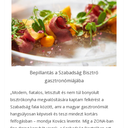
Bepillantás a Szabadság Bisztró
gasztronómiájába
„Modern, fiatalos, letisztult és nem túl bonyolult
bisztrókonyha megvalósítására kaptam felkérést a
Szabadság falai között, ami a magyar gasztronómiát
hangsúlyosan képviseli és teszi mindezt kortárs
felfogásban – mondja Kovács levente. Míg a ZONA-ban