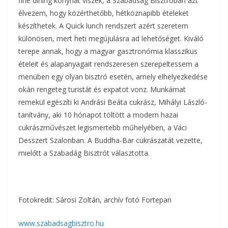
fine dining konyhát viszek, a Szabadság Bisztróban azt
élvezem, hogy közérthetőbb, hétköznapibb ételeket
készíthetek. A Quick lunch rendszert azért szeretem
különösen, mert heti megújulásra ad lehetőséget. Kiváló
terepe annak, hogy a magyar gasztronómia klasszikus
ételeit és alapanyagait rendszeresen szerepeltessem a
menüben egy olyan bisztró esetén, amely elhelyezkedése
okán rengeteg turistát és expatot vonz. Munkámat
remekül egészíti ki Andrási Beáta cukrász, Mihályi László-
tanítvány, aki 10 hónapot töltött a modern hazai
cukrászművészet legismertebb műhelyében, a Váci
Desszert Szalonban. A Buddha-Bar cukrászatát vezette,
mielőtt a Szabadág Bisztrót választotta.
Fotokredit: Sárosi Zoltán, archív fotó Fortepan
www.szabadsagbisztro.hu