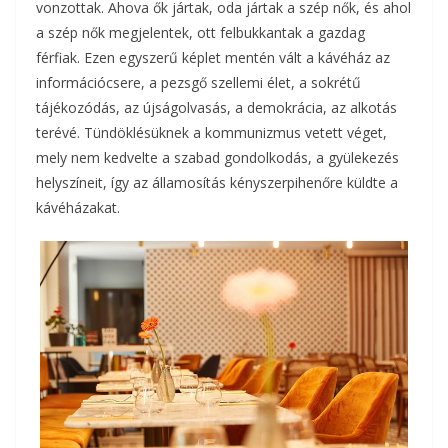
vonzottak. Ahova ők jártak, oda jártak a szép nők, és ahol
a szép nők megjelentek, ott felbukkantak a gazdag
férfiak. Ezen egyszerű képlet mentén vált a kávéház az
információcsere, a pezsgő szellemi élet, a sokrétű
tájékozódás, az újságolvasás, a demokrácia, az alkotás
terévé. Tündöklésüknek a kommunizmus vetett véget,
mely nem kedvelte a szabad gondolkodás, a gyülekezés
helyszíneit, így az államosítás kényszerpihenőre küldte a
kávéházakat.