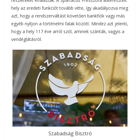
részleteket elfalazták. A Spartacus Presszóra átkeresztelt
hely az eredeti funkciót tovább vitte, így akadályozva meg
azt, hogy a rendszerváltást követően bankfiók vagy más
egyéb nyíljon a történelmi falak között. Mindez azt jelenti,
hogy a hely 117 éve arról szól, aminek szánták, vagyis a
vendéglátásról.
Szabadság Bisztró