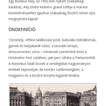
Egy ikonikus hely, az 1902-ben nyitott Szabadság
Kávéház, Ady Endre kedvenc grand caféja a mai kor
követelményeihez igazítva Szabadság Bisztró néven újra
megnyitotta kapuit!
ÖNDEFINÍCIÓ
Törzshely, offline találkozási pont, kulturális töltőállomás,
gyerek-és kutyabarát oázis, a lassulás terepe,
stresszmentes zóna – mindezek szeretnénk lenni a
történelmi Pest szívében, pár perc sétára a Parlamenttől.
A historikus falak között a vendéglátás hagyományos
értékeit képviseljük, de kortárs szellemiségben, a
magyaros és a bisztró konyha legjavát kínálva.