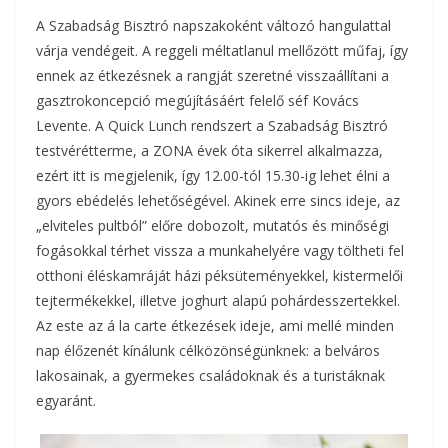
A Szabadság Bisztró napszakoként változó hangulattal
várja vendégeit. A reggeli méltatlanul mellőzött műfaj, így
ennek az étkezésnek a rangját szeretné visszaállítani a
gasztrokoncepció megújításáért felelő séf Kovács
Levente. A Quick Lunch rendszert a Szabadság Bisztró
testvérétterme, a ZONA évek óta sikerrel alkalmazza,
ezért itt is megjelenik, így 12.00-tól 15.30-ig lehet élni a
gyors ebédelés lehetőségével. Akinek erre sincs ideje, az
„elviteles pultból” előre dobozolt, mutatós és minőségi
fogásokkal térhet vissza a munkahelyére vagy töltheti fel
otthoni éléskamráját házi péksüteményekkel, kistermelői
tejtermékekkel, illetve joghurt alapú pohárdesszertekkel.
Az este az á la carte étkezések ideje, ami mellé minden
nap élőzenét kínálunk célközönségünknek: a belváros
lakosainak, a gyermekes családoknak és a turistáknak
egyaránt.