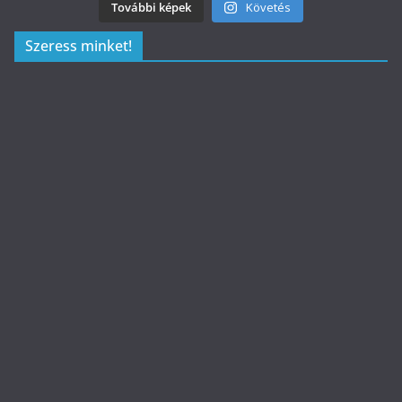
További képek
Követés
Szeress minket!