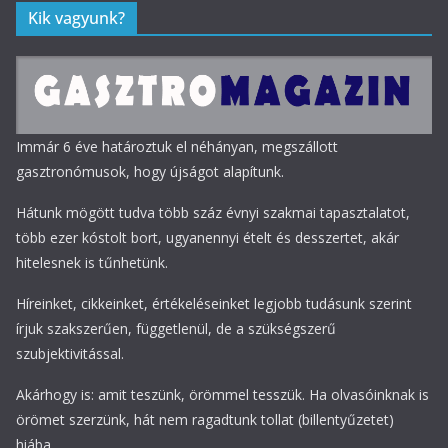
Kik vagyunk?
Immár 6 éve határoztuk el néhányan, megszállott
gasztronómusok, hogy újságot alapítunk.
Hátunk mögött tudva több száz évnyi szakmai tapasztalatot,
több ezer kóstolt bort, ugyanennyi ételt és desszertet, akár
hitelesnek is tűnhetünk.
Híreinket, cikkeinket, értékeléseinket legjobb tudásunk szerint
írjuk szakszerűen, függetlenül, de a szükségszerű
szubjektivitással.
Akárhogy is: amit teszünk, örömmel tesszük. Ha olvasóinknak is
örömet szerzünk, hát nem ragadtunk tollat (billentyűzetet)
hiába.