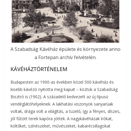
A Szabadság Kávéház épülete és környezete anno
a Fortepan archív felvételén.
KÁVÉHÁZTÖRTÉNELEM
Budapesten az 1900-as években közel 500 kávéház és
kisebb kávézó nyitotta meg kapuit – köztük a Szabadság
Bisztró is (1902). A századelő kedvezett az új típusú
vendéglátóhelyeknek. A lakhatási viszonyok sanyarúak
voltak, drága volt a világítás, a tüzelő, így a fényes, díszes,
jól fűtött terek kapóra jöttek. A nagykávéházak írókat,
költőket, színészeket, művészeket, kabarécsillagokat