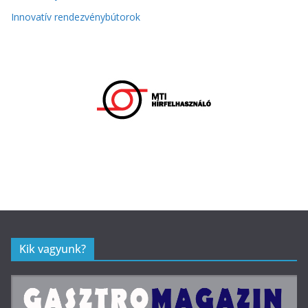
Innovatív rendezvénybútorok
Kik vagyunk?