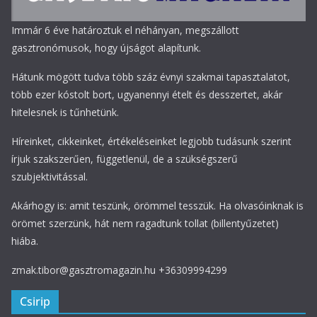
Immár 6 éve határoztuk el néhányan, megszállott
gasztronómusok, hogy újságot alapítunk.
Hátunk mögött tudva több száz évnyi szakmai tapasztalatot,
több ezer kóstolt bort, ugyanennyi ételt és desszertet, akár
hitelesnek is tűnhetünk.
Híreinket, cikkeinket, értékeléseinket legjobb tudásunk szerint
írjuk szakszerűen, függetlenül, de a szükségszerű
szubjektivitással.
Akárhogy is: amit teszünk, örömmel tesszük. Ha olvasóinknak is
örömet szerzünk, hát nem ragadtunk tollat (billentyűzetet)
hiába.
zmak.tibor@gasztromagazin.hu +36309994299
Csirip