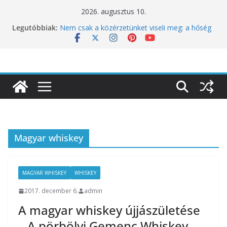
Skip
2026. augusztus 10.
to
Legutóbbiak:
Nem csak a közérzetünket viseli meg: a hőség
content
a koncentrációt is próbára teszi
Budapest is csatlakozik a Perui Pisco Világnap
nemzetközi ünnepléséhez
Nem a koffeinnel van a baj, hanem azzal,
ahogyan fogyasztjuk
Déli Part Gasztronómiai Sajtóesemény
10 éves lett a Botanica: a világ legjobb
éttermeinek inspirációiból született jubileumi
menü
Magyar whiskey
MAGYAR WHISKEY
WHISKEY
2017. december 6.
admin
A magyar whiskey újjászületése
– A pörbölyi Gemenc Whiskey