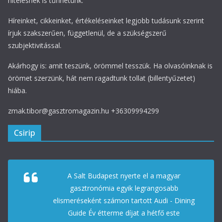
hitelesnek is tűnhetünk.
Híreinket, cikkeinket, értékeléseinket legjobb tudásunk szerint
írjuk szakszerűen, függetlenül, de a szükségszerű
szubjektivitással.
Akárhogy is: amit teszünk, örömmel tesszük. Ha olvasóinknak is
örömet szerzünk, hát nem ragadtunk tollat (billentyűzetet)
hiába.
zmak.tibor@gasztromagazin.hu +36309994299
Csirip
A Salt Budapest nyerte el a magyar
gasztronómia egyik legrangosabb
elismeréseként számon tartott Audi - Dining
Guide Év étterme díjat a hétfő este