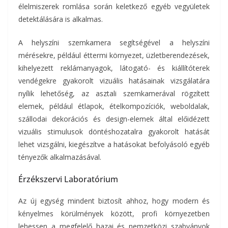
élelmiszerek romlása során keletkező egyéb vegyületek
detektálására is alkalmas.
A helyszíni szemkamera segítségével a helyszíni
mérésekre, például éttermi környezet, üzletberendezések,
kihelyezett reklámanyagok, látogató- és kiállítóterek
vendégekre gyakorolt vizuális hatásainak vizsgálatára
nyílik lehetőség, az asztali szemkamerával rögzített
elemek, például étlapok, ételkompozíciók, weboldalak,
szállodai dekorációs és design-elemek által előidézett
vizuális stimulusok döntéshozatalra gyakorolt hatását
lehet vizsgálni, kiegészítve a hatásokat befolyásoló egyéb
tényezők alkalmazásával.
Érzékszervi Laboratórium
Az új egység mindent biztosít ahhoz, hogy modern és
kényelmes körülmények között, profi környezetben
lehessen a megfelelő hazai és nemzetközi szabványok