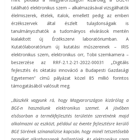
található elektronikus szem – alkalmazásával vizsgálhatók
élelmiszerek, ételek, italok, emellett pedig az emberi
érzékszervek által észlelt tulajdonságaik is
tanulmányozhatók a tudományos elvárások mentén
kialakított új Érzékszervi laboratóriumban. A
Kutatólaboratórium új kutatási műszereinek – IRIS
elektronikus szem, elektronikus orr, Tobii szemkamera –
beszerzése az RRF-2.1.2-21-2022-00031 „Digitális
fejlesztés és oktatási innováció a Budapesti Gazdasági
Egyetemen” című pályázat közel 85 millió forintos
támogatásából valósult meg.
„Büszkék vagyunk rá, hogy Magyarországon kizárólag a
BGE-n használunk elektronikus szemet. A jövőben
elsősorban a termékfejlesztés területén szeretnénk majd
alkalmazni az eszközt, például az évente fejlesztésre kerülő
BGE Sörének színanalízise kapcsán, hogy minél tetszetősebb
terméket alkothassanak hallgatóink. Az elektronikus szem