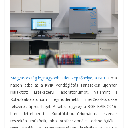
Magyarország legnagyobb üzleti képzőhelye, a BGE
a mai
napon adta át a KVIK Vendéglátás Tanszékén újonnan
kialakított Érzékszervi laboratóriumot, valamint a
Kutatólaboratórium legmodernebb mérőeszközökkel
felszerelt új részlegét. A két új egység a BGE KVIK 2016-
ban létrehozott Kutatólaboratóriumának szerves
részeként működik, ahol professzionális technológiák –
mint például a Magyarországon kizárólag a BGE-n