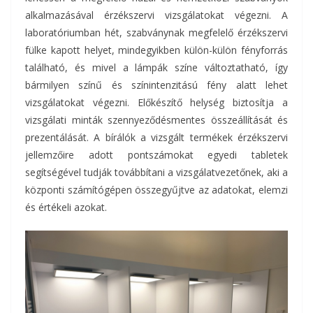
alkalmazásával érzékszervi vizsgálatokat végezni. A
laboratóriumban hét, szabványnak megfelelő érzékszervi
fülke kapott helyet, mindegyikben külön-külön fényforrás
található, és mivel a lámpák színe változtatható, így
bármilyen színű és színintenzitású fény alatt lehet
vizsgálatokat végezni. Előkészítő helység biztosítja a
vizsgálati minták szennyeződésmentes összeállítását és
prezentálását. A bírálók a vizsgált termékek érzékszervi
jellemzőire adott pontszámokat egyedi tabletek
segítségével tudják továbbítani a vizsgálatvezetőnek, aki a
központi számítógépen összegyűjtve az adatokat, elemzi
és értékeli azokat.