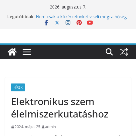
Skip
2026. augusztus 7.
to
10 éves lett a Botanica: a világ legjobb
Legutóbbiak:
éttermeinek inspirációiból született jubileumi
content
menü
Nem csak a közérzetünket viseli meg: a hőség
a koncentrációt is próbára teszi
Budapest is csatlakozik a Perui Pisco Világnap
nemzetközi ünnepléséhez
Nem a koffeinnel van a baj, hanem azzal,
ahogyan fogyasztjuk
Déli Part Gasztronómiai Sajtóesemény
HÍREK
Elektronikus szem
élelmiszerkutatáshoz
2024. május 25.
admin