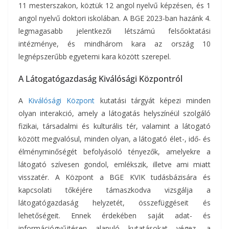
11 mesterszakon, köztük 12 angol nyelvű képzésen, és 1
angol nyelvű doktori iskolában. A BGE 2023-ban hazánk 4.
legmagasabb jelentkezői létszámú felsőoktatási
intézménye, és mindhárom kara az ország 10
legnépszerűbb egyetemi kara között szerepel.
A Látogatógazdaság Kiválósági Központról
A
Kiválósági Központ
kutatási tárgyát képezi minden
olyan interakció, amely a látogatás helyszínéül szolgáló
fizikai, társadalmi és kulturális tér, valamint a látogató
között megvalósul, minden olyan, a látogató élet-, idő- és
élményminőségét befolyásoló tényezők, amelyekre a
látogató szívesen gondol, emlékszik, illetve ami miatt
visszatér. A Központ a BGE KVIK tudásbázisára és
kapcsolati tőkéjére támaszkodva vizsgálja a
látogatógazdaság helyzetét, összefüggéseit és
lehetőségeit. Ennek érdekében saját adat- és
információgyűjtésen alapuló kutatásokat végez, a