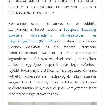
AZ ORSZÁGBAN ELSŐKÉNT A BUDAPESTI GAZDASÁGI
EGYETEMEN HASZNÁLNAK ELEKTRONIKUS SZEMET
ÉLELMISZERKUTATÁSOKHOZ
Elektronikus szem, elektronikus orr és többféle
szemkamera is helyet kapott a
Budapesti Gazdasági
Egyetem Kereskedelmi, Vendéglátóipari és
Idegenforgalmi Kar (BGE KVIK)
Vendéglátás Tanszékének
újonnan kialakított és ma átadott Érzékszervi
Laboratóriumában, valamint a Kutatólaboratórium
legmodernebb mérőeszközökkel felszerelt új részlegében.
A két új egységben napjaink egyik legintenzívebben
fejlődő tudományterületéhez, a neurogasztronómiához
köthető professzionális technológiák alkalmazásával
vizsgálhatók élelmiszerek, ételek és italok. Az Érzékszervi
laboratóriumban kényelmes és profi környezetben lehet
érzékszervi vizsgálatokat végezni.