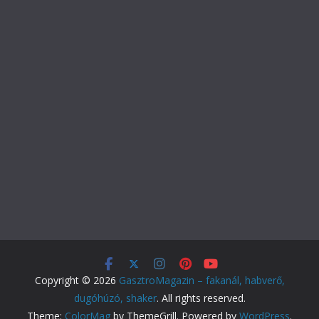
Copyright © 2026
GasztroMagazin – fakanál, habverő,
dugóhúzó, shaker
. All rights reserved.
Theme:
ColorMag
by ThemeGrill. Powered by
WordPress
.