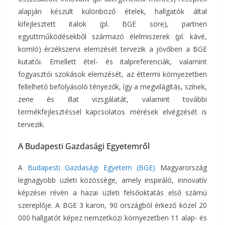
alapján készült különböző ételek, hallgatók által
kifejlesztett italok (pl. BGE söre), partneri
együttműködésekből származó élelmiszerek (pl. kávé,
komló) érzékszervi elemzését tervezik a jövőben a BGE
kutatói. Emellett étel- és italpreferenciák, valamint
fogyasztói szokások elemzését, az éttermi környezetben
fellelhető befolyásoló tényezők, így a megvilágítás, színek,
zene és illat vizsgálatát, valamint további
termékfejlesztéssel kapcsolatos mérések elvégzését is
tervezik.
A Budapesti Gazdasági Egyetemről
A
Budapesti Gazdasági Egyetem (BGE)
Magyarország
legnagyobb üzleti közössége, amely inspiráló, innovatív
képzései révén a hazai üzleti felsőoktatás első számú
szereplője. A BGE 3 karon, 90 országból érkező közel 20
000 hallgatót képez nemzetközi környezetben 11 alap- és