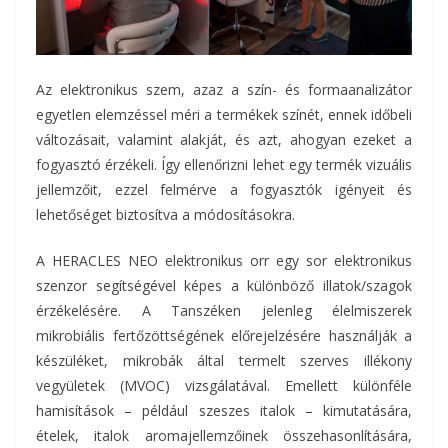
Az elektronikus szem, azaz a szín- és formaanalizátor
egyetlen elemzéssel méri a termékek színét, ennek időbeli
változásait, valamint alakját, és azt, ahogyan ezeket a
fogyasztó érzékeli. Így ellenőrizni lehet egy termék vizuális
jellemzőit, ezzel felmérve a fogyasztók igényeit és
lehetőséget biztosítva a módosításokra.
A HERACLES NEO elektronikus orr egy sor elektronikus
szenzor segítségével képes a különböző illatok/szagok
érzékelésére. A Tanszéken jelenleg élelmiszerek
mikrobiális fertőzöttségének előrejelzésére használják a
készüléket, mikrobák által termelt szerves illékony
vegyületek (MVOC) vizsgálatával. Emellett különféle
hamisítások – például szeszes italok – kimutatására,
ételek, italok aromajellemzőinek összehasonlítására,