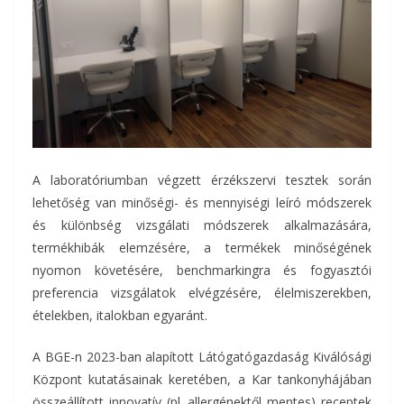
A laboratóriumban végzett érzékszervi tesztek során
lehetőség van minőségi- és mennyiségi leíró módszerek
és különbség vizsgálati módszerek alkalmazására,
termékhibák elemzésére, a termékek minőségének
nyomon követésére, benchmarkingra és fogyasztói
preferencia vizsgálatok elvégzésére, élelmiszerekben,
ételekben, italokban egyaránt.
A BGE-n 2023-ban alapított Látógatógazdaság Kiválósági
Központ kutatásainak keretében, a Kar tankonyhájában
összeállított innovatív (pl. allergénektől mentes) receptek