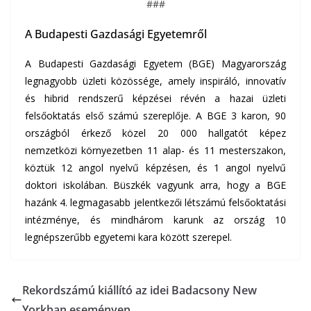
###
A Budapesti Gazdasági Egyetemről
A
Budapesti Gazdasági Egyetem (BGE)
Magyarország
legnagyobb üzleti közössége, amely inspiráló, innovatív
és hibrid rendszerű képzései révén a hazai üzleti
felsőoktatás első számú szereplője. A BGE 3 karon, 90
országból érkező közel 20 000 hallgatót képez
nemzetközi környezetben 11 alap- és 11 mesterszakon,
köztük 12 angol nyelvű képzésen, és 1 angol nyelvű
doktori iskolában. Büszkék vagyunk arra, hogy a BGE
hazánk 4. legmagasabb jelentkezői létszámú felsőoktatási
intézménye, és mindhárom karunk az ország 10
legnépszerűbb egyetemi kara között szerepel.
Rekordszámú kiállító az idei Badacsony New
Yorkban eseményen