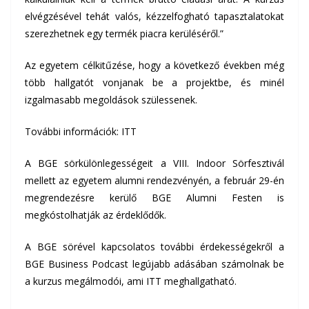
elvégzésével tehát valós, kézzelfogható tapasztalatokat
szerezhetnek egy termék piacra kerüléséről.”
Az egyetem célkitűzése, hogy a következő években még
több hallgatót vonjanak be a projektbe, és minél
izgalmasabb megoldások szülessenek.
További információk:
ITT
A BGE sörkülönlegességeit a
VIII. Indoor Sörfesztivál
mellett az egyetem alumni rendezvényén, a február 29-én
megrendezésre kerülő
BGE Alumni Festen
is
megkóstolhatják az érdeklődők.
A BGE sörével kapcsolatos további érdekességekről a
BGE Business Podcast legújabb adásában számolnak be
a kurzus megálmodói, ami
ITT
meghallgatható.