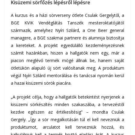
Kisüzemi sörfőzés lépésről lépésre
A kurzus és a házi sörverseny ötlete Csulak Gergelytől, a
BGE KVIK Vendéglátás Tanszék mesteroktatójától
származik, amelyhez Nyíri Szilárd, a One Beer general
managere, a BGE szakmai partnere és alumnija biztosítja
a kereteket. A projekt egyedülálló kezdeményezésnek
számít hazánkban, hiszen a hallgatók nem egy, már a
piacon meglévő termék mögé állnak be, hanem saját
ötletükön alapuló új sört valósítanak meg. A produktum
végül Nyíri Szilárd mentorálása és tanácsai nyomán kerül
a hazai kisüzemi sörök piacára.
„A projekt célja, hogy a hallgatók betekintést nyerjenek a
kisüzemi sörkészítés minden szakaszába, a tervezéstől
kezdve egészen az értékesítésig” – mondta Csulak
Gergely. „Így a sör megalkotásán túl el kell nevezniük a
produktumot, arculatot kell tervezniük hozzá, és
kalkulálniuk kell a termék bruttó eladási árát. A kurzus