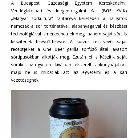
A
Budapesti Gazdasági Egyetem Kereskedelmi,
Vendéglátóipari és Idegenforgalmi Kar (BGE KVIK)
„Magyar sörkultúra” tantárgya keretében a hallgatók
nemcsak a sör történetével, alapanyagaival és készítési
technológiáival ismerkedhetnek meg, hanem saját sört is
készítenek félévről-félévre. A kurzus résztvevői saját
receptjeiket a One Beer gerilla sörfőző által javasolt
sörtípusokban alkotják meg. Ezután el is készítik saját
sörüket az egyetem kiválóan felszerelt tankonyhájában,
majd be is mutatják azt az egyetemi és a kari
vezetőségnek.