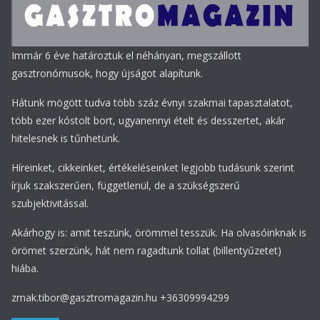
Immár 6 éve határoztuk el néhányan, megszállott
gasztronómusok, hogy újságot alapítunk.
Hátunk mögött tudva több száz évnyi szakmai tapasztalatot,
több ezer kóstolt bort, ugyanennyi ételt és desszertet, akár
hitelesnek is tűnhetünk.
Híreinket, cikkeinket, értékeléseinket legjobb tudásunk szerint
írjuk szakszerűen, függetlenül, de a szükségszerű
szubjektivitással.
Akárhogy is: amit teszünk, örömmel tesszük. Ha olvasóinknak is
örömet szerzünk, hát nem ragadtunk tollat (billentyűzetet)
hiába.
zmak.tibor@gasztromagazin.hu +36309994299