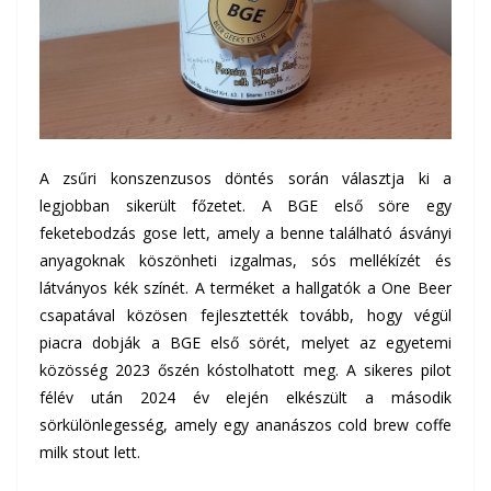
A zsűri konszenzusos döntés során választja ki a
legjobban sikerült főzetet. A BGE első söre egy
feketebodzás gose lett, amely a benne található ásványi
anyagoknak köszönheti izgalmas, sós mellékízét és
látványos kék színét. A terméket a hallgatók a One Beer
csapatával közösen fejlesztették tovább, hogy végül
piacra dobják a BGE első sörét, melyet az egyetemi
közösség 2023 őszén kóstolhatott meg. A sikeres pilot
félév után 2024 év elején elkészült a második
sörkülönlegesség, amely egy ananászos cold brew coffe
milk stout lett.