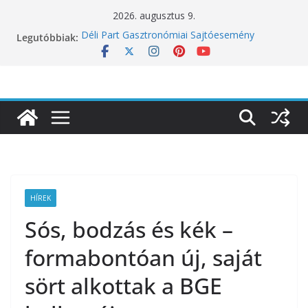
Skip
2026. augusztus 9.
to
Legutóbbiak:
Déli Part Gasztronómiai Sajtóesemény
content
10 éves lett a Botanica: a világ legjobb
éttermeinek inspirációiból született jubileumi
menü
Nem csak a közérzetünket viseli meg: a hőség
a koncentrációt is próbára teszi
Budapest is csatlakozik a Perui Pisco Világnap
nemzetközi ünnepléséhez
Nem a koffeinnel van a baj, hanem azzal,
ahogyan fogyasztjuk
HÍREK
Sós, bodzás és kék –
formabontóan új, saját
sört alkottak a BGE