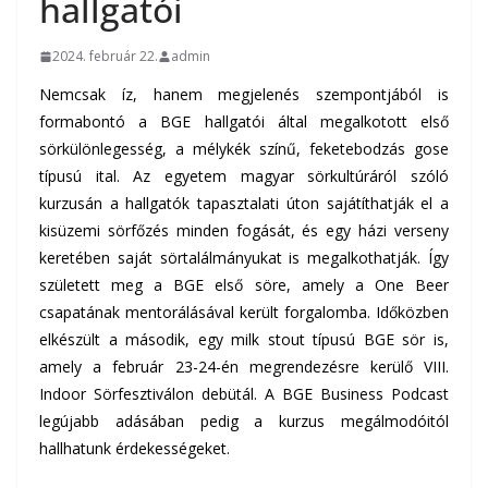
hallgatói
2024. február 22.
admin
Nemcsak íz, hanem megjelenés szempontjából is
formabontó a BGE hallgatói által megalkotott első
sörkülönlegesség, a mélykék színű, feketebodzás gose
típusú ital. Az egyetem magyar sörkultúráról szóló
kurzusán a hallgatók tapasztalati úton sajátíthatják el a
kisüzemi sörfőzés minden fogását, és egy házi verseny
keretében saját sörtalálmányukat is megalkothatják.
Így
született meg a BGE első söre, amely a One Beer
csapatának mentorálásával került forgalomba. Időközben
elkészült a második, egy milk stout típusú BGE sör is,
amely a február 23-24-én megrendezésre kerülő VIII.
Indoor Sörfesztiválon debütál. A
BGE Business Podcast
legújabb adásában
pedig a kurzus megálmodóitól
hallhatunk érdekességeket.