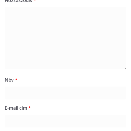
Hozzászólás
*
Név
*
E-mail cím
*