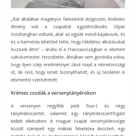
„Bár általában magányos farkasként dolgozom, kivételes
élmény volt a csapattal együttműködni. Olyan
összhangban voltunk, akár az együtt evező kajakosok, és
ez a harmónia lehetővé tette, hogy tökéletes alkotásokat
hozzunk létre” – árulta el a Franciaországban is elismert
cukrászmester. Hozzátette, álmában sem gondolta volna,
hogy ilyen szép eredménnyel zárul majd a németországi
út, de örül, hogy ismét bizonyíthatott, és új területen is
elismerést szerezhetett.
Krémes csodák a versenytányérokon
A versenyen négyféle petit four-t és négy
tányérdesszertet, valamint egy tányérdesszertfogást
kellett elkészíteni. A magyar csapat versenyédességei
között szerepelt egy málnás feketetea desszert, egy