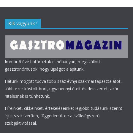
Kik vagyunk?
Immár 6 éve határoztuk el néhányan, megszállott
gasztronómusok, hogy újságot alapítunk.
Hátunk mögött tudva több száz évnyi szakmai tapasztalatot,
több ezer kóstolt bort, ugyanennyi ételt és desszertet, akár
hitelesnek is tűnhetünk.
Híreinket, cikkeinket, értékeléseinket legjobb tudásunk szerint
írjuk szakszerűen, függetlenül, de a szükségszerű
szubjektivitással.