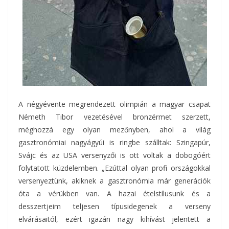
A négyévente megrendezett olimpián a magyar csapat
Németh Tibor vezetésével bronzérmet szerzett,
méghozzá egy olyan mezőnyben, ahol a világ
gasztronómiai nagyágyúi is ringbe szálltak: Szingapúr,
Svájc és az USA versenyzői is ott voltak a dobogóért
folytatott küzdelemben. „Ezúttal olyan profi országokkal
versenyeztünk, akiknek a gasztronómia már generációk
óta a vérükben van. A hazai ételstílusunk és a
desszertjeim teljesen típusidegenek a verseny
elvárásaitól, ezért igazán nagy kihívást jelentett a