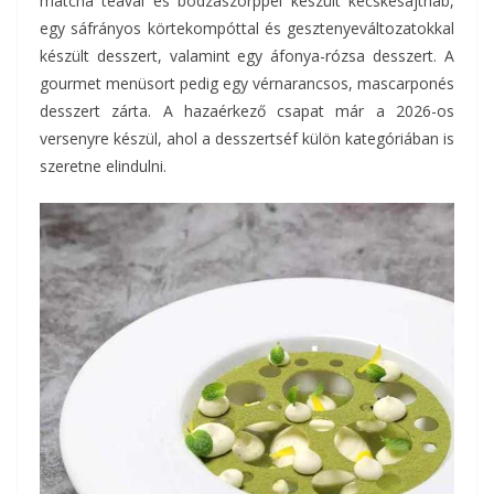
matcha teával és bodzaszörppel készült kecskesajthab,
egy sáfrányos körtekompóttal és gesztenyeváltozatokkal
készült desszert, valamint egy áfonya-rózsa desszert. A
gourmet menüsort pedig egy vérnarancsos, mascarponés
desszert zárta. A hazaérkező csapat már a 2026-os
versenyre készül, ahol a desszertséf külön kategóriában is
szeretne elindulni.