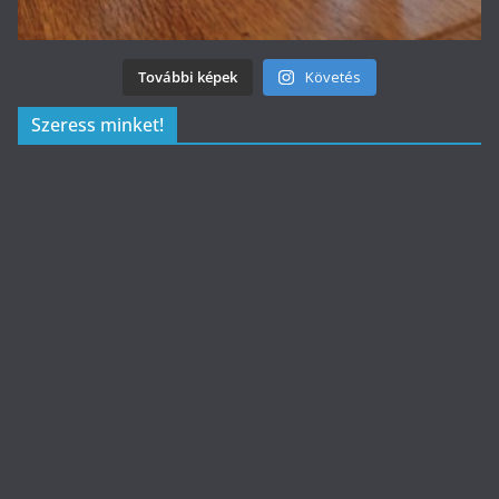
További képek
Követés
Szeress minket!