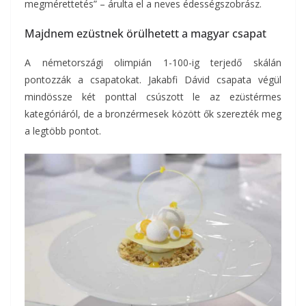
megmérettetés” – árulta el a neves édességszobrász.
Majdnem ezüstnek örülhetett a magyar csapat
A németországi olimpián 1-100-ig terjedő skálán
pontozzák a csapatokat. Jakabfi Dávid csapata végül
mindössze két ponttal csúszott le az ezüstérmes
kategóriáról, de a bronzérmesek között ők szerezték meg
a legtöbb pontot.