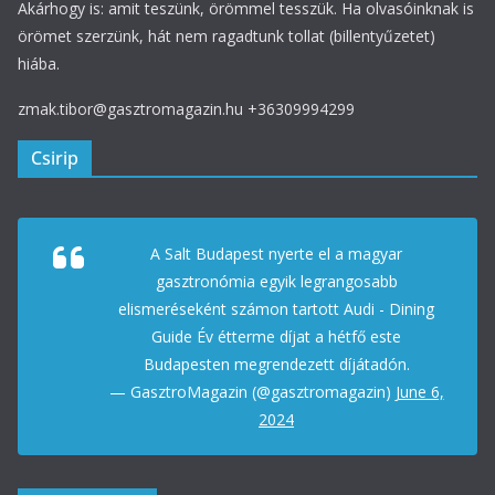
Akárhogy is: amit teszünk, örömmel tesszük. Ha olvasóinknak is
örömet szerzünk, hát nem ragadtunk tollat (billentyűzetet)
hiába.
zmak.tibor@gasztromagazin.hu +36309994299
Csirip
A Salt Budapest nyerte el a magyar
gasztronómia egyik legrangosabb
elismeréseként számon tartott Audi - Dining
Guide Év étterme díjat a hétfő este
Budapesten megrendezett díjátadón.
— GasztroMagazin (@gasztromagazin)
June 6,
2024