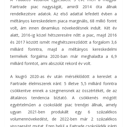
Fairtrade piac nagyságát, amiről 2014 óta állnak
rendelkezésre adatok. Az első adattal lefedett évben a
méltányos kereskedelem piaca marginális, 68 millió forint
volt, ám innen dinamikus növekedésnek indult. Két év
alatt, 2016-ig közel hétszeresére nőtt a piac, majd 2016
és 2017 között ismét meghétszereződött a forgalom 3,6
milliárd forintra, majd a méltányos kereskedelmi
termékek forgalma 2020-ban már meghaladta a 6,9
milliárd forintot, ami abszolút rekord év volt.
A kiugró 2020-as év után mérséklődött a kereslet a
Fairtrade élelmiszerek iránt: 5 illetve 5,5 milliárd forintra
csökkentve ennek a szegmensnek az összértékét, de az
általános tendencia bíztató. A csökkenés mögött
egyértelműen a csokoládé piac trendjei állnak, amely
ugyan 2021-ben produkált egy 6 százalékos
volumennövekedést, de 2022-ben már 2 százalékos
visszaesést mutat. Ezen belül a Faitrade csokoládék iránti