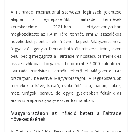
A Fairtrade International szervezet legfrisseb jelentése
alapján a legnépszerűbb Fairtrade termékek
kereskedelme 2021-ben világviszonylatban
megközelítette az 1,4 milliárd tonnát, ami 21 százalékos
növekedést jelent az előző évhez képest. Világszerte nő a
fogyasztói igény a fenntartható élelmiszerek iránt, ezen
belül pedig megugrott a Fairtrade minősítésű termékek és
összetevők piaci forgalma. Több mint 37 000 különböző
Fairtrade minősített termék érhető el világszerte 143
országban, beleértve Magyarországot. A legnépszerűbb
termékek a kávé, kakaó, csokoládé, tea, banán, cukor,
méz, virágok, pamut, de egyre gyakrabban feltűnik az
arany is alapanyag vagy ékszer formájában.
Magyarországon az infláció betett a Faitrade
növekedésének
A Tudatos Vásárlók Egyesülete 5 éve méri a magyar