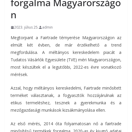
forgalma Magyarországo
n
2023. július 25.
admin
Megtorpant a Fairtrade térnyerése Magyarországon az
elmúlt két évben, de már érzékelhető a trend
megfordulása. A méltányos kereskedelem piacát a
Tudatos Vásárlók Egyesülete (TVE) méri Magyarországon,
most készültek el a legutóbbi, 2022-es évre vonatkozó
mérések.
Azzal, hogy méltányos kereskedelmi, Fairtrade minősített
terméket választanak, a fogyasztók hozzájárulnak az
etikus termeléshez, tesznek a gyerekmunka és a
mezőgazdasági munkások kizsákmányolása ellen.
Az első mérés, 2014 óta folyamatosan nő a fairtrade
minősítésű termékek forgalma. 2020-as év kiugró adatai