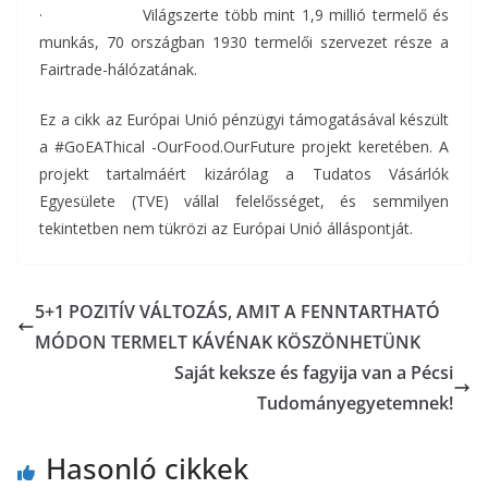
· Világszerte több mint 1,9 millió termelő és
munkás, 70 országban 1930 termelői szervezet része a
Fairtrade-hálózatának.
Ez a cikk az Európai Unió pénzügyi támogatásával készült
a #GoEAThical -OurFood.OurFuture projekt keretében. A
projekt tartalmáért kizárólag a Tudatos Vásárlók
Egyesülete (TVE) vállal felelősséget, és semmilyen
tekintetben nem tükrözi az Európai Unió álláspontját.
5+1 POZITÍV VÁLTOZÁS, AMIT A FENNTARTHATÓ
MÓDON TERMELT KÁVÉNAK KÖSZÖNHETÜNK
Saját keksze és fagyija van a Pécsi
Tudományegyetemnek!
Hasonló cikkek