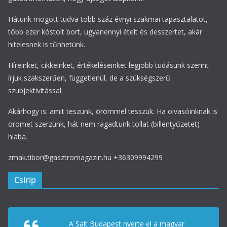
Hátunk mögött tudva több száz évnyi szakmai tapasztalatot,
több ezer kóstolt bort, ugyanennyi ételt és desszertet, akár
hitelesnek is tűnhetünk.
Híreinket, cikkeinket, értékeléseinket legjobb tudásunk szerint
írjuk szakszerűen, függetlenül, de a szükségszerű
szubjektivitással.
Akárhogy is: amit teszünk, örömmel tesszük. Ha olvasóinknak is
örömet szerzünk, hát nem ragadtunk tollat (billentyűzetet)
hiába.
zmak.tibor@gasztromagazin.hu +36309994299
Csirip
A Salt Budapest nyerte el a magyar