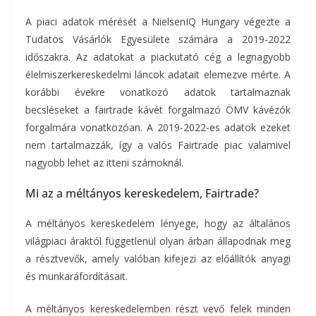
A piaci adatok mérését a NielsenIQ Hungary végezte a
Tudatos Vásárlók Egyesülete számára a 2019-2022
időszakra. Az adatokat a piackutató cég a legnagyobb
élelmiszerkereskedelmi láncok adatait elemezve mérte. A
korábbi évekre vonatkozó adatok tartalmaznak
becsléseket a fairtrade kávét forgalmazó ÖMV kávézók
forgalmára vonatkozóan. A 2019-2022-es adatok ezeket
nem tartalmazzák, így a valós Fairtrade piac valamivel
nagyobb lehet az itteni számoknál.
Mi az a méltányos kereskedelem, Fairtrade?
A méltányos kereskedelem lényege, hogy az általános
világpiaci áraktól függetlenül olyan árban állapodnak meg
a résztvevők, amely valóban kifejezi az előállítók anyagi
és munkaráfordításait.
A méltányos kereskedelemben részt vevő felek minden