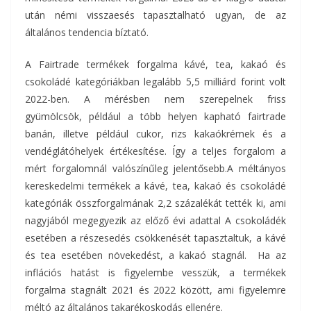
után némi visszaesés tapasztalható ugyan, de az
általános tendencia bíztató.
A Fairtrade termékek forgalma kávé, tea, kakaó és
csokoládé kategóriákban legalább 5,5 milliárd forint volt
2022-ben. A mérésben nem szerepelnek friss
gyümölcsök, például a több helyen kapható fairtrade
banán, illetve például cukor, rizs kakaókrémek és a
vendéglátóhelyek értékesítése. Így a teljes forgalom a
mért forgalomnál valószínűleg jelentősebb.A méltányos
kereskedelmi termékek a kávé, tea, kakaó és csokoládé
kategóriák összforgalmának 2,2 százalékát tették ki, ami
nagyjából megegyezik az előző évi adattal A csokoládék
esetében a részesedés csökkenését tapasztaltuk, a kávé
és tea esetében növekedést, a kakaó stagnál. Ha az
inflációs hatást is figyelembe vesszük, a termékek
forgalma stagnált 2021 és 2022 között, ami figyelemre
méltó az általános takarékoskodás ellenére.