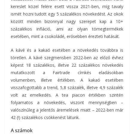
kereslet közel felére esett vissza 2021-ben, míg tavaly
ismét hozni tudott egy 5 százalékos növekedést. Az okok
között minden bizonnyal nagy szerepet kap a 10+
százalékos infláció, ami az olyan tömegtermékek
esetében, mint a csokoládé, erősebben érezteti hatását.
A kávé és a kakaó esetében a növekedés továbbra is
töretlen. A kávé szegmensben 2022-ben az előző évhez
képest 18 százalékos, illetve 22 százalékos növekedés
mutatkozott a Fairtrade címkés eladásokban
volumenben, illetve értékben. A kakaó esetében
visszafogottabb a trend, 5,8 százalék, illetve 4,9 százalék
volt az emelkedés. A tea piacon értékben szintén
folyamatos a növekedés, viszont mennyiségben –
valószínűleg a jelentős áremelések miatt – 2022-ben már
42 (!) százalékos csökkenést látunk.
A számok