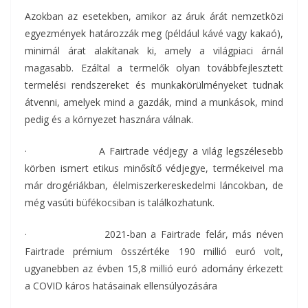
Azokban az esetekben, amikor az áruk árát nemzetközi
egyezmények határozzák meg (például kávé vagy kakaó),
minimál árat alakítanak ki, amely a világpiaci árnál
magasabb. Ezáltal a termelők olyan továbbfejlesztett
termelési rendszereket és munkakörülményeket tudnak
átvenni, amelyek mind a gazdák, mind a munkások, mind
pedig és a környezet hasznára válnak.
· A Fairtrade védjegy a világ legszélesebb
körben ismert etikus minősítő védjegye, termékeivel ma
már drogériákban, élelmiszerkereskedelmi láncokban, de
még vasúti büfékocsiban is találkozhatunk.
· 2021-ban a Fairtrade felár, más néven
Fairtrade prémium összértéke 190 millió euró volt,
ugyanebben az évben 15,8 millió euró adomány érkezett
a COVID káros hatásainak ellensúlyozására