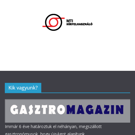
Kik vagyunk?
Immár 6 éve határoztuk el néhányan, megszállott
gasztronómusok, hogy újságot alapítunk.