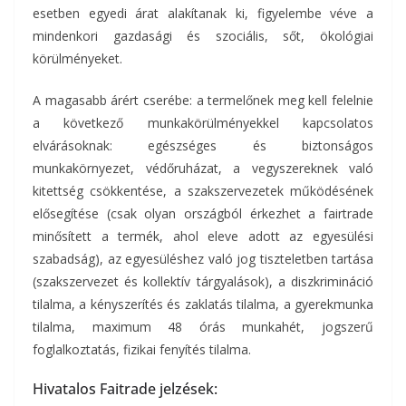
esetben egyedi árat alakítanak ki, figyelembe véve a
mindenkori gazdasági és szociális, sőt, ökológiai
körülményeket.
A magasabb árért cserébe: a termelőnek meg kell felelnie
a következő munkakörülményekkel kapcsolatos
elvárásoknak: egészséges és biztonságos
munkakörnyezet, védőruházat, a vegyszereknek való
kitettség csökkentése, a szakszervezetek működésének
elősegítése (csak olyan országból érkezhet a fairtrade
minősített a termék, ahol eleve adott az egyesülési
szabadság), az egyesüléshez való jog tiszteletben tartása
(szakszervezet és kollektív tárgyalások), a diszkrimináció
tilalma, a kényszerítés és zaklatás tilalma, a gyerekmunka
tilalma, maximum 48 órás munkahét, jogszerű
foglalkoztatás, fizikai fenyítés tilalma.
Hivatalos Faitrade jelzések: