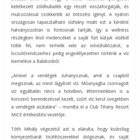
keletkezett zöldhulladék egy részét visszaforgatják, és
mulcsozással csökkentik az öntözési igényt. A nyáron
országosan tapasztalható vízhiány miatt ezt a kérdést
hatványozottan is fontosnak tartják, így a wellness
részlegben lévő medencéket a saját fúrt kútjuk vízéből
töltik fel, nem terhelik vele az ivóvízhálózatot, a
locsolórendszerhez pedig engedélyezetten történik a víz
kiemelése a Balatonból.
„Amivel a vendégek zuhanyoznak, amit a csapból
megisznak, az mind lágyított víz. Műanyagba csomagolt
víz egyáltalán nincs a hotelben, éttermeinkben is a
korszerű berendezéssel kezelt, szűrt víz kerül üvegekben
a vendégek asztalára” – mondta el a Club Tihany Resort
MICE értékesítési vezetője.
Tóth Mihály végezetül azt is elárulta, hogy kizárólag
környezetbarát tisztítószerekkel dolgoznak, és saját