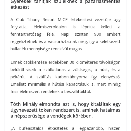
Gyerekek tanítják szüleiknek a pazarlásmentes
étkezést
A Club Tihany Resort MICE értékesítési vezetője úgy
folytatta, élelmiszeroldalon is lépniük kellett a
fenntarthatóság felé. Napi szinten 900 embert
reggeliztetnek és a vacsoráztatnak meg, így a keletkezett
hulladék mennyisége rendkívül magas.
Ennek csökkentése érdekében 30 kilométeres távolságon
belülről viszik a szállodának a zöldséget, a húst, és a
pékárút. A szállítás karbonlábnyoma így elenyésző.
Emellett minimális a hűtési kapacitásuk is, mert mindig
friss élelmiszert rendelnek a beszállítóiktól.
Tóth Mihály elmondta azt is, hogy kitaláltak egy
úgynevezett token rendszert is, aminek hatalmas
a népszerűsége a vendégek körében.
„A büféasztalos étkeztetés a legpazarlóbb, hiszen