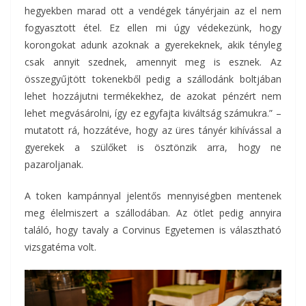
hegyekben marad ott a vendégek tányérjain az el nem
fogyasztott étel. Ez ellen mi úgy védekezünk, hogy
korongokat adunk azoknak a gyerekeknek, akik tényleg
csak annyit szednek, amennyit meg is esznek. Az
összegyűjtött tokenekből pedig a szállodánk boltjában
lehet hozzájutni termékekhez, de azokat pénzért nem
lehet megvásárolni, így ez egyfajta kiváltság számukra.” –
mutatott rá, hozzátéve, hogy az üres tányér kihívással a
gyerekek a szülőket is ösztönzik arra, hogy ne
pazaroljanak.
A token kampánnyal jelentős mennyiségben mentenek
meg élelmiszert a szállodában. Az ötlet pedig annyira
találó, hogy tavaly a Corvinus Egyetemen is választható
vizsgatéma volt.