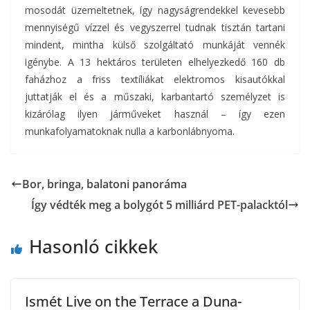
mosodát üzemeltetnek, így nagyságrendekkel kevesebb
mennyiségű vízzel és vegyszerrel tudnak tisztán tartani
mindent, mintha külső szolgáltató munkáját vennék
igénybe. A 13 hektáros területen elhelyezkedő 160 db
faházhoz a friss textíliákat elektromos kisautókkal
juttatják el és a műszaki, karbantartó személyzet is
kizárólag ilyen járműveket használ – így ezen
munkafolyamatoknak nulla a karbonlábnyoma.
Bor, bringa, balatoni panoráma
Így védték meg a bolygót 5 milliárd PET-palacktól
Hasonló cikkek
Ismét Live on the Terrace a Duna-