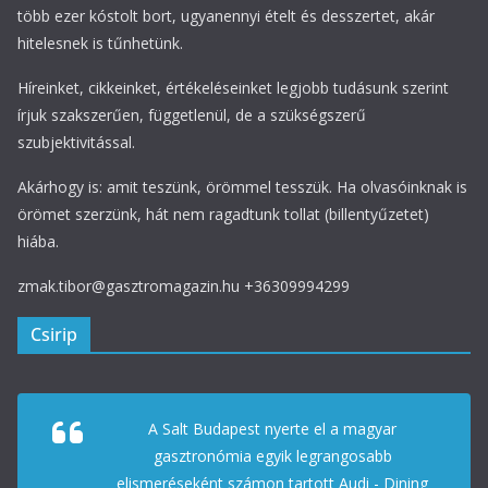
több ezer kóstolt bort, ugyanennyi ételt és desszertet, akár
hitelesnek is tűnhetünk.
Híreinket, cikkeinket, értékeléseinket legjobb tudásunk szerint
írjuk szakszerűen, függetlenül, de a szükségszerű
szubjektivitással.
Akárhogy is: amit teszünk, örömmel tesszük. Ha olvasóinknak is
örömet szerzünk, hát nem ragadtunk tollat (billentyűzetet)
hiába.
zmak.tibor@gasztromagazin.hu +36309994299
Csirip
A Salt Budapest nyerte el a magyar
gasztronómia egyik legrangosabb
elismeréseként számon tartott Audi - Dining