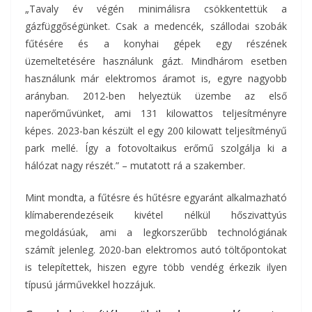
„Tavaly év végén minimálisra csökkentettük a
gázfüggőségünket. Csak a medencék, szállodai szobák
fűtésére és a konyhai gépek egy részének
üzemeltetésére használunk gázt. Mindhárom esetben
használunk már elektromos áramot is, egyre nagyobb
arányban. 2012-ben helyeztük üzembe az első
naperőművünket, ami 131 kilowattos teljesítményre
képes. 2023-ban készült el egy 200 kilowatt teljesítményű
park mellé. Így a fotovoltaikus erőmű szolgálja ki a
hálózat nagy részét.” – mutatott rá a szakember.
Mint mondta, a fűtésre és hűtésre egyaránt alkalmazható
klímaberendezéseik kivétel nélkül hőszivattyús
megoldásúak, ami a legkorszerűbb technológiának
számít jelenleg. 2020-ban elektromos autó töltőpontokat
is telepítettek, hiszen egyre több vendég érkezik ilyen
típusú járművekkel hozzájuk.