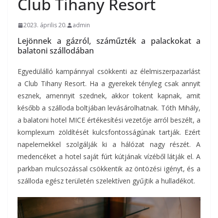
Club Tihany Resort
2023. április 20.
admin
Lejönnek a gázról, száműzték a palackokat a
balatoni szállodában
Egyedülálló kampánnyal csökkenti az élelmiszerpazarlást
a Club Tihany Resort. Ha a gyerekek tényleg csak annyit
esznek, amennyit szednek, akkor tokent kapnak, amit
később a szálloda boltjában levásárolhatnak. Tóth Mihály,
a balatoni hotel MICE értékesítési vezetője arról beszélt, a
komplexum zöldítését kulcsfontosságúnak tartják.
Ezért
napelemekkel szolgálják ki a hálózat nagy részét. A
medencéket a hotel saját fúrt kútjának vízéből látják el. A
parkban mulcsozással csökkentik az öntözési igényt, és a
szálloda egész területén szelektíven gyűjtik a hulladékot.