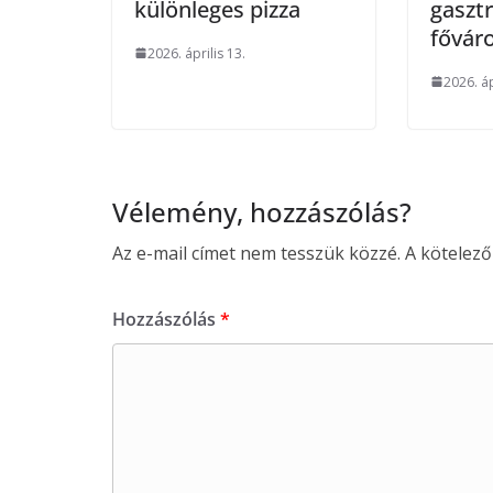
különleges pizza
gaszt
fővár
2026. április 13.
2026. áp
Vélemény, hozzászólás?
Az e-mail címet nem tesszük közzé.
A kötelez
Hozzászólás
*