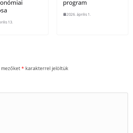
ronómiai
program
osa
2026. április 1.
rilis 13.
ő mezőket
*
karakterrel jelöltük