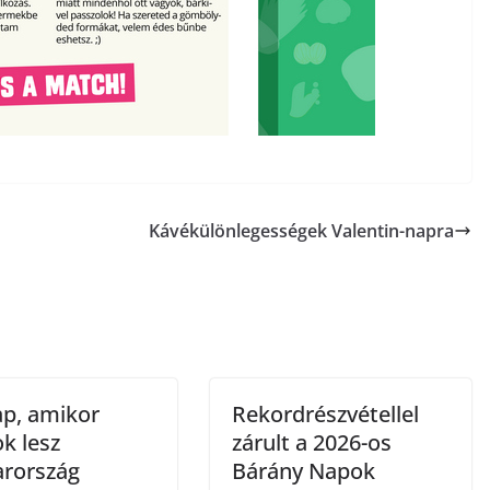
Kávékülönlegességek Valentin-napra
ap, amikor
Rekordrészvétellel
k lesz
zárult a 2026-os
rország
Bárány Napok