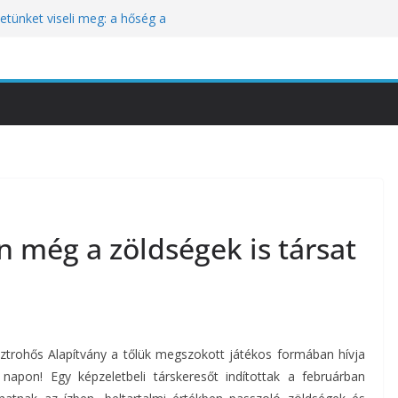
tünket viseli meg: a hőség a
óbára teszi
kozik a Perui Pisco Világnap nemzetközi
an a baj, hanem azzal, ahogyan
nómiai Sajtóesemény
nica: a világ legjobb éttermeinek
etett jubileumi menü
n még a zöldségek is társat
sztrohős Alapítvány a tőlük megszokott játékos formában hívja
 napon! Egy képzeletbeli társkeresőt indítottak a februárban