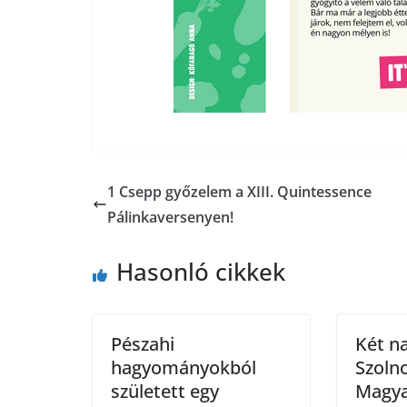
1 Csepp győzelem a XIII. Quintessence
Pálinkaversenyen!
Hasonló cikkek
Pészahi
Két n
hagyományokból
Szolno
született egy
Magya