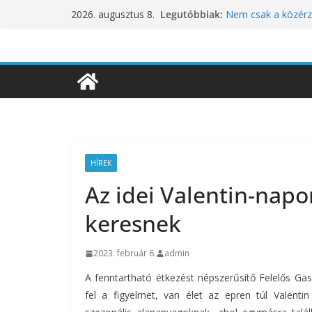
Skip
Legutóbbiak:
Nem csak a közérze
2026. augusztus 8.
to
koncentrációt is pr
Budapest is csatla
content
ünnepléséhez
Nem a koffeinnel v
fogyasztjuk
Déli Part Gasztro
10 éves lett a Bota
inspirációiból szül
HÍREK
Az idei Valentin-napo
keresnek
2023. február 6.
admin
A fenntartható étkezést népszerűsítő Felelős Ga
fel a figyelmet, van élet az epren túl Valentin