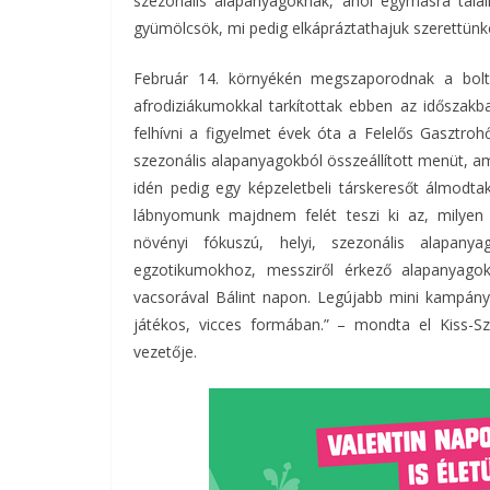
szezonális alapanyagoknak, ahol egymásra talál
gyümölcsök, mi pedig elkápráztathajuk szerettünke
Február 14. környékén megszaporodnak a bolto
afrodiziákumokkal tarkítottak ebben az időszakb
felhívni a figyelmet évek óta a Felelős Gasztroh
szezonális alapanyagokból összeállított menüt, am
idén pedig egy képzeletbeli társkeresőt álmodt
lábnyomunk majdnem felét teszi ki az, milyen
növényi fókuszú, helyi, szezonális alapany
egzotikumokhoz, messziről érkező alapanyago
vacsorával Bálint napon. Legújabb mini kampányun
játékos, vicces formában.” – mondta el Kiss-S
vezetője.