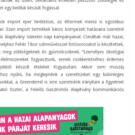
hatnak az ízben, beltartalmi értékben passzoló zöldségek és
t egy belőlük készült fogással.
k import eper hirdetései, az éttermek menüi is egzotikus
an. Ezen import termékek káros környezeti hatásaira szeretné
ős Alapítvány Valentin napi kampányaival. Csináltak már hazai,
elyhez Fehér Tibor színművésszel fotósorozatot is készítettek,
ak meg zöldségeknek és gyümölcsöknek. “Személyes ökológiai
 élelmiszereket fogyasztunk, ennek csökkentéséhez érdemes
agokból készült ételeket fogyasztani. Akkor sem muszáj
khoz nyúlni, ha meglepnénk a szerettünket egy különleges
kkal, a Greenderrel is erre szeretnénk irányítani a figyelmet
zabó Eszter, a Felelős Gasztrohős Alapítvány kommunikációs