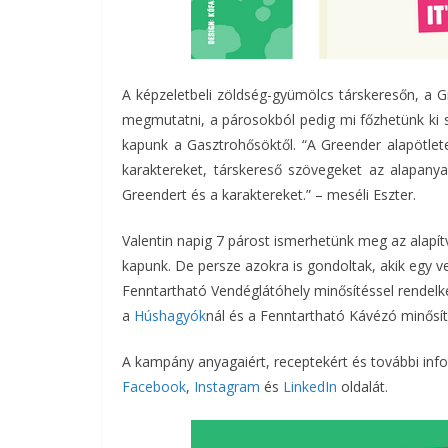
A képzeletbeli zöldség-gyümölcs társkeresőn, a 
megmutatni, a párosokból pedig mi főzhetünk ki s
kapunk a Gasztrohősöktől. “A Greender alapötlete
karaktereket, társkereső szövegeket az alapanya
Greendert és a karaktereket.” – meséli Eszter.
Valentin napig 7 párost ismerhetünk meg az alapít
kapunk. De persze azokra is gondoltak, akik egy 
Fenntartható Vendéglátóhely minősítéssel rendel
a
Húshagyók
nál és a Fenntartható Kávézó minős
A kampány anyagaiért, receptekért és további inf
Facebook
,
Instagram
és
LinkedIn
oldalát.