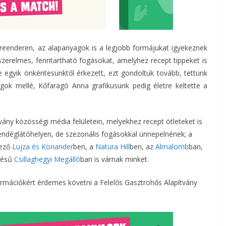
Greenderen, az alapanyagok is a legjobb formájukat igyekeznek
zerelmes, fenntartható fogásokat, amelyhez recept tippeket is
 egyik önkéntesünktől érkezett, ezt gondoltuk tovább, tettünk
gok mellé, Kőfaragó Anna grafikusunk pedig életre keltette a
vány közösségi média felületein, melyekhez recept ötleteket is
vendéglátóhelyen, de szezonális fogásokkal ünnepelnének; a
kező
Lujza és Koriander
ben, a
Natura Hill
ben, az
Almalomb
ban,
ítésű
Csillaghegyi Megálló
ban is várnak minket.
ormációkért érdemes követni a Felelős Gasztrohős Alapítvány