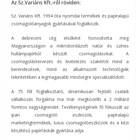
Az Sz.Variáns Kft.-ről röviden:
Sz. Variáns Kft. 1994 óta nyomdai termékek és papíralapú
csomagolóanyagok gyártásával foglalkozik.
A debreceni cég elsőként honosította meg
Magyarországon a mikrobordázott natúr és színes
hullámpapírból készült csomagolásokat. A
csomagolástervezés és kivitelezés szakértői mind a
berendezések, mind az alkalmazott technológiák
tekintetében a legmagasabb minőségre specializálódott.
A 75 főt foglalkoztató, dinamikusan fejlődő családi
vállalkozás forgalma ma már megközelíti a 2 milliárd
forintos nagyságrendet. Tevékenységének fő fókuszát az
ipari csomagoló eszközök, papíralapú
marketingtermékek, luxus csomagolóeszközök és a kézi
készítésű papírtáskák gyártása adja.