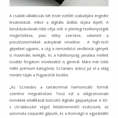
A családi vállalkozás két évvel ezelőtt szabadjára engedte
kreativitását, mikor a digitális átállás útjára lépett. A
beruházásoknak több célja volt. A jelenlegi tevékenységek
megerősítése, piaci előny szerzése, valamint a
presztízstermékek arányának növelése. A high-tech
gépekkel ugyanis, a cég a nemzetközi vevőkörük igényeit
is maximális kielégíti, és a hatékonyság javulása mellett
további forgalom növekedést is generál. Mára már több
millió prémium kategóriás Sz.Variáns doboz jut el a világ
minden táján a fogyasztók kezébe.
„Az Sz.Variáns a tartalommal harmonizáló formát
szeretne megvalósítani. Teszi ezt a világszínvonalú
termékek előállítását biztosító digitális gépparkjával. A 3D-
s UV-lakkozást végző felületnemesítő eszközünk, az
automata szeparáló gépünk, és a lézervágó is egyedülálló