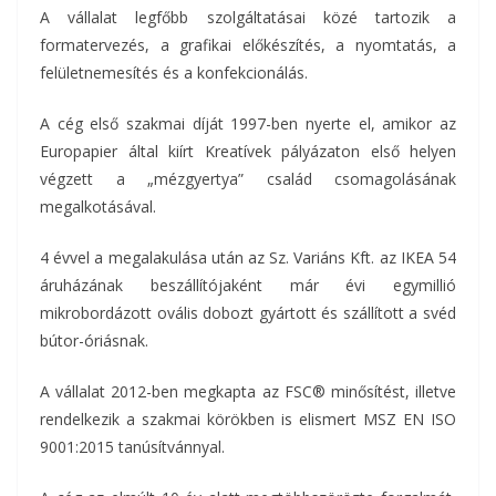
A vállalat legfőbb szolgáltatásai közé tartozik a
formatervezés, a grafikai előkészítés, a nyomtatás, a
felületnemesítés és a konfekcionálás.
A cég első szakmai díját 1997-ben nyerte el, amikor az
Europapier által kiírt Kreatívek pályázaton első helyen
végzett a „mézgyertya” család csomagolásának
megalkotásával.
4 évvel a megalakulása után az Sz. Variáns Kft. az IKEA 54
áruházának beszállítójaként már évi egymillió
mikrobordázott ovális dobozt gyártott és szállított a svéd
bútor-óriásnak.
A vállalat 2012-ben megkapta az FSC® minősítést, illetve
rendelkezik a szakmai körökben is elismert MSZ EN ISO
9001:2015 tanúsítvánnyal.