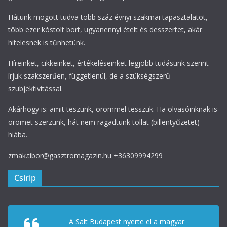
Hátunk mögött tudva több száz évnyi szakmai tapasztalatot,
több ezer kóstolt bort, ugyanennyi ételt és desszertet, akár
hitelesnek is tűnhetünk.
Híreinket, cikkeinket, értékeléseinket legjobb tudásunk szerint
írjuk szakszerűen, függetlenül, de a szükségszerű
szubjektivitással.
Akárhogy is: amit teszünk, örömmel tesszük. Ha olvasóinknak is
örömet szerzünk, hát nem ragadtunk tollat (billentyűzetet)
hiába.
zmak.tibor@gasztromagazin.hu +36309994299
Csirip
A Salt Budapest nyerte el a magyar