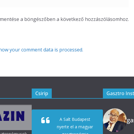
m mentése a böngészőben a következő hozzászólásomhoz.
how your comment data is processed.
Csirip
Gasztro Ins
ga
A Salt Budapest
nyerte el a magyar
asztronómusok,