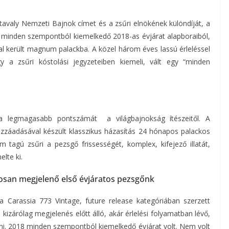
avaly Nemzeti Bajnok címet és a zsűri elnökének különdíját, a
A minden szempontból kiemelkedő 2018-as évjárat alapboraiból,
 került magnum palackba. A közel három éves lassú érleléssel
ogy a zsűri kóstolási jegyzeteiben kiemeli, vált egy “minden
ta legmagasabb pontszámát a világbajnokság ítészeitől. A
zzáadásával készült klasszikus házasítás 24 hónapos palackos
om tagú zsűri a pezsgő frissességét, komplex, kifejező illatát,
lte ki.
osan megjelenő első évjáratos pezsgőnk
 a Carassia 773 Vintage, future release kategóriában szerzett
kizárólag megjelenés előtt álló, akár érlelési folyamatban lévő,
ni. 2018 minden szempontból kiemelkedő évjárat volt. Nem volt