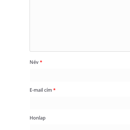
Név
*
E-mail cím
*
Honlap