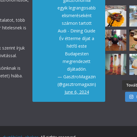
gasztronómia
egyik legrangosabb
elismeréseként
talatot, több
számon tartott
 hitelesnek is
Audi - Dining Guide
Év étterme díjat a
hétfő este
 szerint írjuk
Budapesten
vitással.
megrendezett
sóinknak is
díjátadón.
etet) hiába.
— GasztroMagazin
(@gasztromagazin)
Továb
June 6, 2024