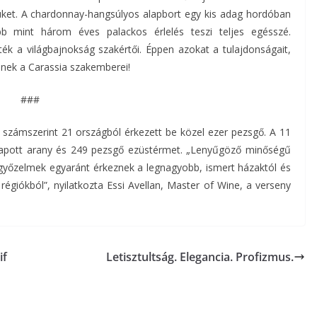
jüket. A chardonnay-hangsúlyos alapbort egy kis adag hordóban
b mint három éves palackos érlelés teszi teljes egésszé.
lték a világbajnokság szakértői. Éppen azokat a tulajdonságait,
lnek a Carassia szakemberei!
###
 számszerint 21 országból érkezett be közel ezer pezsgő. A 11
l kapott arany és 249 pezsgő ezüstérmet. „Lenyűgöző minőségű
mgyőzelmek egyaránt érkeznek a legnagyobb, ismert házaktól és
 régiókból”, nyilatkozta Essi Avellan, Master of Wine, a verseny
if
Letisztultság. Elegancia. Profizmus.