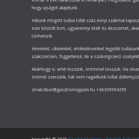
hogy újságot alapítunk.
Hátunk mögött tudva több száz évnyi szakmai tapasz
ezer kóstolt bort, ugyanennyi ételt és desszertet, akár
tűnhetünk.
Híreinket, cikkeinket, értékeléseinket legjobb tudásunk
szakszerűen, függetlenül, de a szükségszerű szubjekti
Akárhogy is: amit teszünk, örömmel tesszük. Ha olva
örömet szerzünk, hát nem ragadtunk tollat (billentyűz
zmak.tibor@gasztromagazin.hu +36309994299