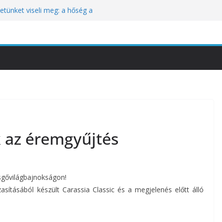
tünket viseli meg: a hőség a
óbára teszi
kozik a Perui Pisco Világnap nemzetközi
an a baj, hanem azzal, ahogyan
nómiai Sajtóesemény
nica: a világ legjobb éttermeinek
etett jubileumi menü
k az éremgyűjtés
gővilágbajnokságon!
sításából készült Carassia Classic és a megjelenés előtt álló