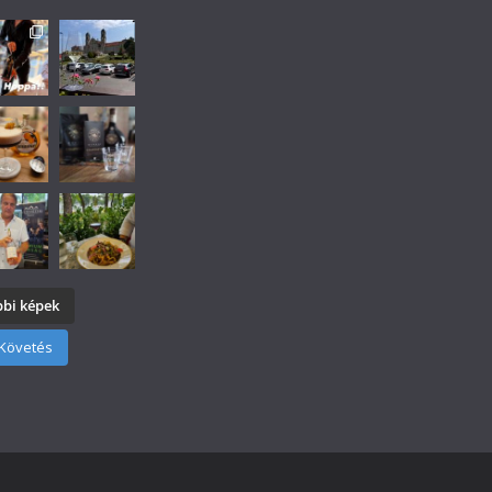
bi képek
Követés