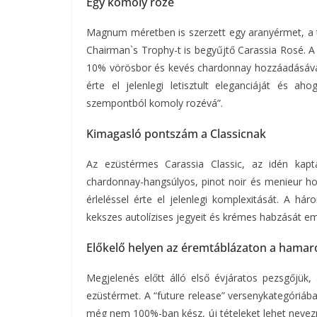
Egy komoly rozé
Magnum méretben is szerzett egy aranyérmet, a t
Chairman`s Trophy-t is begyűjtő Carassia Rosé. 
10% vörösbor és kevés chardonnay hozzáadásával
érte el jelenlegi letisztult eleganciáját és ah
szempontból komoly rozévá”.
Kimagasló pontszám a Classicnak
Az ezüstérmes Carassia Classic, az idén kap
chardonnay-hangsúlyos, pinot noir és menieur ho
érleléssel érte el jelenlegi komplexitását. A hár
kekszes autolízises jegyeit és krémes habzását eme
Előkelő helyen az éremtáblázaton a hamar
Megjelenés előtt álló első évjáratos pezsgőjük,
ezüstérmet. A “future release” versenykategóriába 
még nem 100%-ban kész, új tételeket lehet nevez