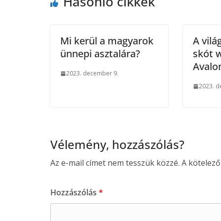
Hasonló cikkek
Mi kerül a magyarok
A vilá
ünnepi asztalára?
skót w
Avalo
2023. december 9.
2023. d
Vélemény, hozzászólás?
Az e-mail címet nem tesszük közzé.
A kötelez
Hozzászólás
*