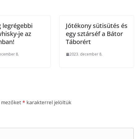
g legrégebbi
Jótékony sütisütés és
hisky-je az
egy sztárséf a Bátor
nban!
Táborért
ecember 8.
2023. december 8.
ő mezőket
*
karakterrel jelöltük