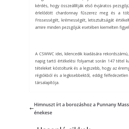
kérdés, hogy összeállítják első évjáratos pezsgő
érlelődött chardonnay fűszerez meg és a töb
Frissességét, krémességét, letisztultságát értéke
amire minden pezsgőjük esetében kiemelten figye
A CSWWC idei, kilencedik kiadására rekordszámú,
napig tartó értékelési folyamat során 147 téte
tételeket kóstoltunk és a legszebb, hogy az ére
régiókból és a legkisebbektől, eddig felfedezetlen
társalapítója.
Himnuszt írt a borozáshoz a Punnany Mass
énekese