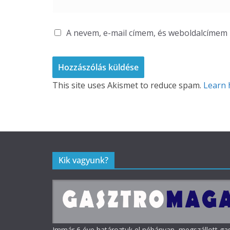
A nevem, e-mail címem, és weboldalcíme
This site uses Akismet to reduce spam.
Learn 
Kik vagyunk?
Immár 6 éve határoztuk el néhányan, megszállott g