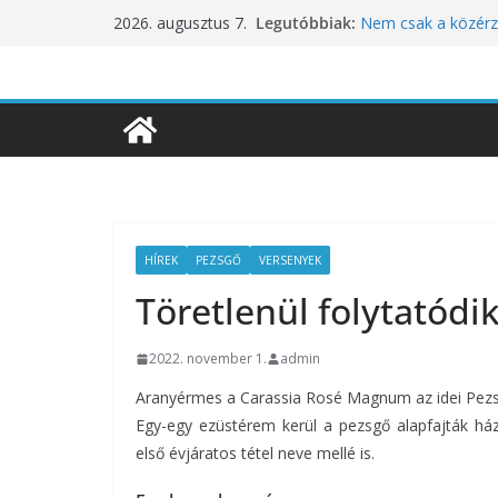
Skip
Legutóbbiak:
Nem csak a közérze
2026. augusztus 7.
to
koncentrációt is pr
Budapest is csatla
content
ünnepléséhez
Nem a koffeinnel v
fogyasztjuk
Déli Part Gasztro
10 éves lett a Bota
inspirációiból szül
HÍREK
PEZSGŐ
VERSENYEK
Töretlenül folytatódi
2022. november 1.
admin
Aranyérmes a Carassia Rosé Magnum az idei Pezs
Egy-egy ezüstérem kerül a pezsgő alapfajták háza
első évjáratos tétel neve mellé is.