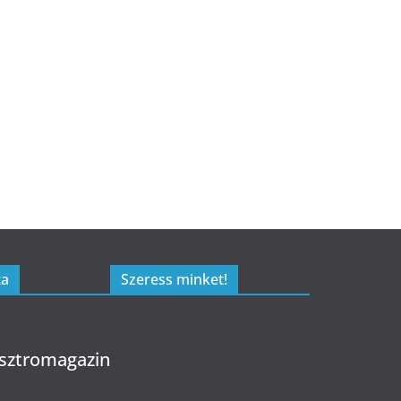
ta
Szeress minket!
sztromagazin