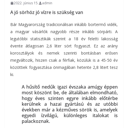
2022. június 15.
admin
A jó sörhöz jó vízre is szükség van
Bár Magyarország tradicionálisan inkább bortermő vidék,
a magyar vásárlók nagyobb része inkább sörpárti. A
legutóbbi statisztikák szerint a 18 év feletti lakosság
évente átlagosan 2,6 liter sört fogyaszt. Ez az arány
korosztályok és nemek szerinti bontásban erősen
megváltozik, hiszen csak a férfiak, közülük is a 45-50 év
közöttiek fogyasztása önmagában hetente 2,8 litert tesz
ki.
A hűsítő nedűk igazi évszaka amúgy éppen
most köszönt be, de általában elmondható,
hogy éves szinten egyre inkább előtérbe
kerülnek a hazai gyártású és az utóbbi
években már a kézműves sörök is, amelyek
egyedi ízvilágú, különleges italokat is
palackoznak.