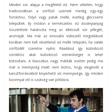
Minden sör alapja a megfelelő víz. Nem véletlen, hogy
tradicionálisan a sörfőző üzemek mindig egy-egy
forráshoz, folyó vagy patak mellé, esetleg gleccserre
települtek. Ily módon a természetes víz ásványianyag
összetétele határozta meg az elkészült sör jellegét,
aromáját. Ma már az innovatív vízkezelő megoldások
korában nem kell okvetlenül víz mellé települni, ha valaki
sörfőzdét szeretne nyitni. Ráadásul így különböző
sörökhöz akár különböző vízminőséget is lehet
biztosítani, A klasszikus nagy márkák esetén pedig ma
már a mennyiség miatt nem biztos, hogy elegendő a
karsztforrásokból kinyerhető víz mennyisége, így minden
bizonnyal ott is szükség van pótlásra.