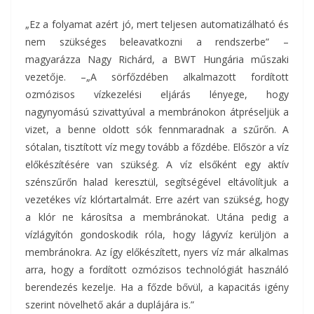
„Ez a folyamat azért jó, mert teljesen automatizálható és
nem szükséges beleavatkozni a rendszerbe” –
magyarázza Nagy Richárd, a BWT Hungária műszaki
vezetője. –„A sörfőzdében alkalmazott fordított
ozmózisos vízkezelési eljárás lényege, hogy
nagynyomású szivattyúval a membránokon átpréseljük a
vizet, a benne oldott sók fennmaradnak a szűrőn. A
sótalan, tisztított víz megy tovább a főzdébe. Először a víz
előkészítésére van szükség. A víz elsőként egy aktív
szénszűrőn halad keresztül, segítségével eltávolítjuk a
vezetékes víz klórtartalmát. Erre azért van szükség, hogy
a klór ne károsítsa a membránokat. Utána pedig a
vízlágyítón gondoskodik róla, hogy lágyvíz kerüljön a
membránokra. Az így előkészített, nyers víz már alkalmas
arra, hogy a fordított ozmózisos technológiát használó
berendezés kezelje. Ha a főzde bővül, a kapacitás igény
szerint növelhető akár a duplájára is.”