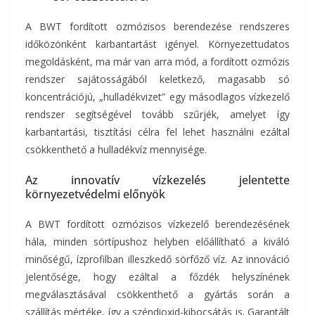
A BWT fordított ozmózisos berendezése rendszeres
időközönként karbantartást igényel. Környezettudatos
megoldásként, ma már van arra mód, a fordított ozmózis
rendszer sajátosságából keletkező, magasabb só
koncentrációjú, „hulladékvizet” egy másodlagos vízkezelő
rendszer segítségével tovább szűrjék, amelyet így
karbantartási, tisztítási célra fel lehet használni ezáltal
csökkenthető a hulladékvíz mennyisége.
Az innovatív vízkezelés jelentette
környezetvédelmi előnyök
A BWT fordított ozmózisos vízkezelő berendezésének
hála, minden sörtípushoz helyben előállítható a kiváló
minőségű, ízprofilban illeszkedő sörfőző víz. Az innováció
jelentősége, hogy ezáltal a főzdék helyszínének
megválasztásával csökkenthető a gyártás során a
szállítás mértéke, így a széndioxid-kibocsátás is. Garantált