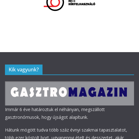
Kik vagyunk?
Immár 6 éve határoztuk el néhányan, megszállott
gasztronómusok, hogy újságot alapítunk.
Hátunk mögött tudva több száz évnyi szakmai tapasztalatot,
több ezer kóstolt bort, ugyanennyi ételt és desszertet, akár