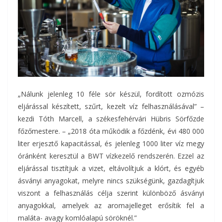
„Nálunk jelenleg 10 féle sör készül, fordított ozmózis
eljárással készített, szűrt, kezelt víz felhasználásával” –
kezdi Tóth Marcell, a székesfehérvári Hübris Sörfőzde
főzőmestere. – „2018 óta működik a főzdénk, évi 480 000
liter erjesztő kapacitással, és jelenleg 1000 liter víz megy
óránként keresztül a BWT vízkezelő rendszerén. Ezzel az
eljárással tisztítjuk a vizet, eltávolítjuk a klórt, és egyéb
ásványi anyagokat, melyre nincs szükségünk, gazdagítjuk
viszont a felhasználás célja szerint különböző ásványi
anyagokkal, amelyek az aromajelleget erősítik fel a
maláta- avagy komlóalapú söröknél.”