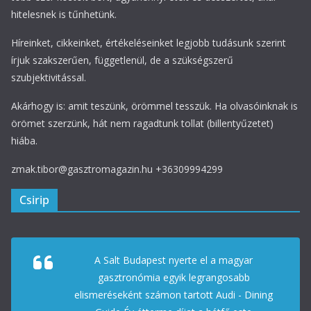
hitelesnek is tűnhetünk.
Híreinket, cikkeinket, értékeléseinket legjobb tudásunk szerint
írjuk szakszerűen, függetlenül, de a szükségszerű
szubjektivitással.
Akárhogy is: amit teszünk, örömmel tesszük. Ha olvasóinknak is
örömet szerzünk, hát nem ragadtunk tollat (billentyűzetet)
hiába.
zmak.tibor@gasztromagazin.hu +36309994299
Csirip
A Salt Budapest nyerte el a magyar
gasztronómia egyik legrangosabb
elismeréseként számon tartott Audi - Dining