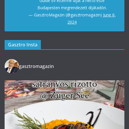
Guide Év étterme díjat a hétfő este
Budapesten megrendezett díjátadón.
— GasztroMagazin (@gasztromagazin)
June 6,
2024
Gasztro Insta
gasztromagazin