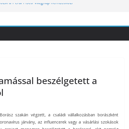
kozik a Perui Pisco Világnap nemzetközi
an a baj, hanem azzal, ahogyan
nómiai Sajtóesemény
nica: a világ legjobb éttermeinek
etett jubileumi menü
tünket viseli meg: a hőség a
óbára teszi
Tamással beszélgetett a
l
orász szakán végzett, a családi vállalkozásban borászként
oronavírus járvány, az influencerek vagy a vásárlási szokások