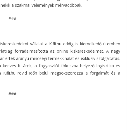
l, nekik a szakmai vélemények mérvadóbbak.
###
iskereskedelmi vállalat a Kifli.hu eddig is kiemelkedő ütemben
latilag forradalmasította az online kiskereskedelmet. A nagy
ár-érték arányú minőségi termékkínálat és exkluzív szolgáltatás.
a kedves futárok, a fogyasztót fókuszba helyező logisztika és
a Kifli.hu rövid időn belül megsokszorozza a forgalmát és a
###