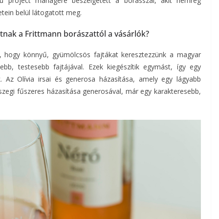
hu project managere beszélgetett a borásszal, akit nemrég
ein belül látogatott meg.
tnak a Frittmann borászattól a vásárlók?
ió, hogy könnyű, gyümölcsös fajtákat keresztezzünk a magyar
b, testesebb fajtájával. Ezek kiegészítik egymást, így egy
 Az Olívia irsai és generosa házasítása, amely egy lágyabb
rszegi fűszeres házasítása generosával, már egy karakteresebb,