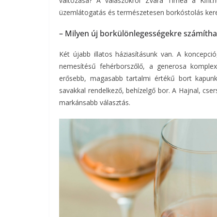
változása? A válaszokról Zvara Tímea a Kifli.
üzemlátogatás és természetesen borkóstolás keret
– Milyen új borkülönlegességekre számítha
Két újabb illatos háziasításunk van. A koncepc
nemesítésű fehérborszőlő, a generosa komplexeb
erősebb, magasabb tartalmi értékű bort kapunk.
savakkal rendelkező, behízelgő bor. A Hajnal, cse
markánsabb választás.