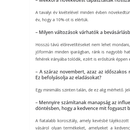
– Mekkora növekedést tapasztaltak hossz
A tavalyi év kivételével minden évben növekedtü
év, hogy a 10%-ot is elértük.
– Milyen változások várhatók a bevásárlásba
Hosszú távú előrevetítéseket nem lehet mondani, 
jóformán minden iparágban, ránk is nagyobb hatás
fehérek irányába tolódik, ezért is erősítünk éppen 
– A száraz novembert, azaz az időszakos 
Ez befolyásolja az eladásokat?
Egy minimális szinten talán, de ez alig mérhető. J
– Mennyire számítanak manapság az influen
döntésben, hogy a kedvence mit fogyaszt 
A fiatalabb korosztály, amely kevésbé tájékozott
vásárol olyan termékeket, amelyeket a kedvence