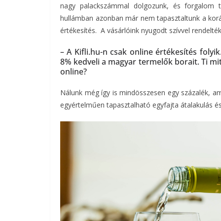
nagy palackszámmal dolgozunk, és forgalom tö
hullámban azonban már nem tapasztaltunk a korá
értékesítés. A vásárlóink nyugodt szívvel rendelték
– A Kifli.hu-n csak online értékesítés foly
8% kedveli a magyar termelők borait. Ti mit
online?
Nálunk még így is mindösszesen egy százalék, am
egyértelműen tapasztalható egyfajta átalakulás és