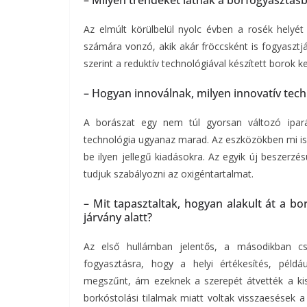
Az elmúlt körülbelül nyolc évben a rosék helyét a
számára vonzó, akik akár fröccsként is fogyasztjá
szerint a reduktív technológiával készített borok
– Hogyan innoválnak, milyen innovatív techn
A borászat egy nem túl gyorsan változó ipar
technológia ugyanaz marad. Az eszközökben mi is 
be ilyen jellegű kiadásokra. Az egyik új beszerzé
tudjuk szabályozni az oxigéntartalmat.
– Mit tapasztaltak, hogyan alakult át a bo
járvány alatt?
Az első hullámban jelentős, a másodikban cse
fogyasztásra, hogy a helyi értékesítés, példá
megszűnt, ám ezeknek a szerepét átvették a kis
borkóstolási tilalmak miatt voltak visszaesések a