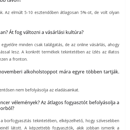
abb távon?
nk. Az elmúlt 5-10 esztendőben átlagosan 5%-ot, de volt olyan
n? Át fog változni a vásárlási kultúra?
egyelőre minden csak találgatás, de az online vásárlás, ahogy
sal lesz. A konkrét termékek tekintetében az ízlés az illatos
ezen a fronton.
novemberi alkoholstoppot mára egyre többen tartják.
elentősen nem befolyásolja az eladásainkat.
cer vélemények? Az átlagos fogyasztót befolyásolja a
borból?
 a borfogyasztás tekintetében, elképzelhető, hogy szívesebben
inél látott. A képzettebb fogyasztók, akik jobban ismerik a