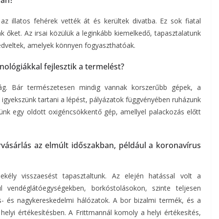
z illatos fehérek vették át és kerültek divatba. Ez sok fiatal
k őket. Az irsai közülük a leginkább kiemelkedő, tapasztalatunk
 kedveltek, amelyek könnyen fogyaszthatóak.
ológiákkal fejlesztik a termelést?
ág. Bár természetesen mindig vannak korszerűbb gépek, a
igyekszünk tartani a lépést, pályázatok függvényében ruházunk
sünk egy oldott oxigéncsökkentő gép, amellyel palackozás előtt
rvásárlás az elmúlt időszakban, például a koronavírus
kély visszaesést tapasztaltunk. Az elején hatással volt a
ul vendéglátóegységekben, borkóstolásokon, szinte teljesen
- és nagykereskedelmi hálózatok. A bor bizalmi termék, és a
 helyi értékesítésben. A Frittmannál komoly a helyi értékesítés,