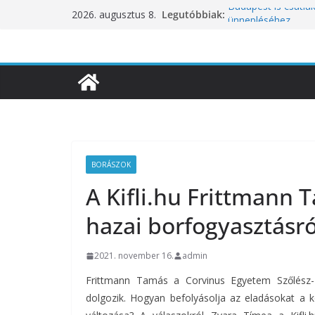
Skip
Legutóbbiak:
Budapest is csatla
2026. augusztus 8.
to
ünnepléséhez
Nem a koffeinnel v
content
fogyasztjuk
Déli Part Gasztro
10 éves lett a Bota
inspirációiból szül
Nem csak a közérze
koncentrációt is pr
BORÁSZOK
A Kifli.hu Frittmann 
hazai borfogyasztásró
2021. november 16.
admin
Frittmann Tamás a Corvinus Egyetem Szőlész-B
dolgozik. Hogyan befolyásolja az eladásokat a k