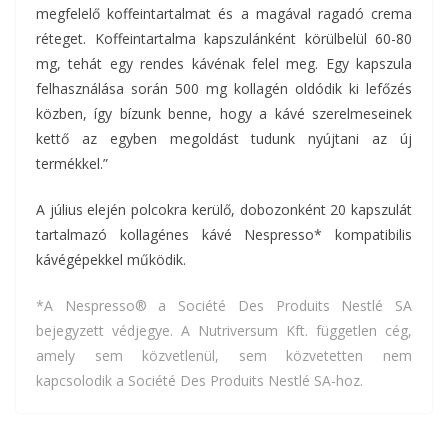
megfelelő koffeintartalmat és a magával ragadó crema
réteget. Koffeintartalma kapszulánként körülbelül 60-80
mg, tehát egy rendes kávénak felel meg. Egy kapszula
felhasználása során 500 mg kollagén oldódik ki lefőzés
közben, így bízunk benne, hogy a kávé szerelmeseinek
kettő az egyben megoldást tudunk nyújtani az új
termékkel.”
A július elején polcokra kerülő, dobozonként 20 kapszulát
tartalmazó kollagénes kávé Nespresso* kompatibilis
kávégépekkel működik.
*A Nespresso® a Société Des Produits Nestlé SA
bejegyzett védjegye. A Nutriversum Kft. független cég,
amely sem közvetlenül, sem közvetetten nem
kapcsolodik a Société Des Produits Nestlé SA-hoz.