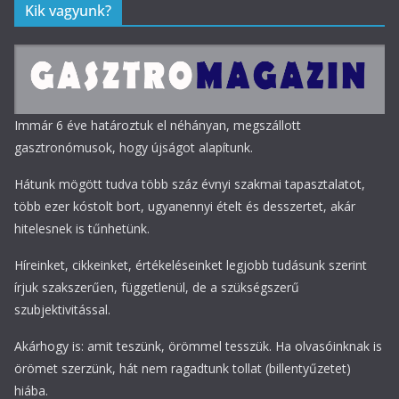
Kik vagyunk?
Immár 6 éve határoztuk el néhányan, megszállott
gasztronómusok, hogy újságot alapítunk.
Hátunk mögött tudva több száz évnyi szakmai tapasztalatot,
több ezer kóstolt bort, ugyanennyi ételt és desszertet, akár
hitelesnek is tűnhetünk.
Híreinket, cikkeinket, értékeléseinket legjobb tudásunk szerint
írjuk szakszerűen, függetlenül, de a szükségszerű
szubjektivitással.
Akárhogy is: amit teszünk, örömmel tesszük. Ha olvasóinknak is
örömet szerzünk, hát nem ragadtunk tollat (billentyűzetet)
hiába.