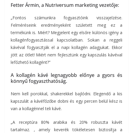
Fetter Ármin, a Nutriversum marketing vezetője:
„Fontos számunkra fogyasztóink visszajelzése.
Felméréseink eredményeként született meg ez a
termékünk is. Miért? Megjelent egy elsőre különös igény a
kollagénfogyasztással kapcsolatban. Sokan a reggeli
kávéval fogyasztják el a napi kollagén adagjukat. Ekkor
jött az ötlet! Miért nem fejlesztünk egy kapszulás kávéval
lefőzhető kollagént?”
A kollagén kávé legnagyobb előnye a gyors és
könnyű fogyaszthatóság.
Nem kell porokkal, shakerekkel bajlódni. Elegendő a kis
kapszulát a kávéfőzőbe dobni és egy percen belül kész is
van a kollagénnel teli kávé.
„A receptúra 80% arabika és 20% robuszta kávét
tartalmaz. , amely keverék tökéletesen biztosítja a