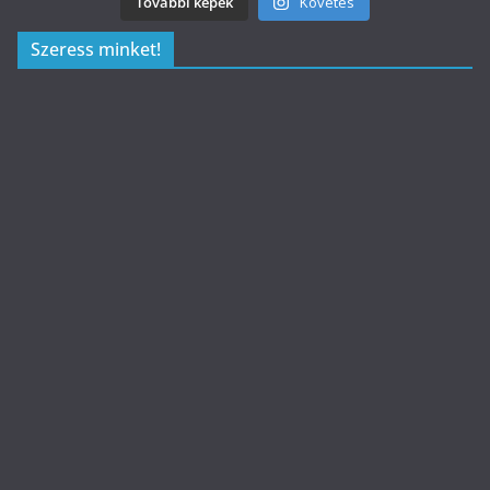
További képek
Követés
Szeress minket!