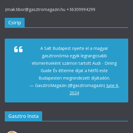
zmak.tibor@gasztromagazin.hu +36309994299
Csirip
A Salt Budapest nyerte el a magyar
gasztronómia egyik legrangosabb
elismeréseként számon tartott Audi - Dining
Guide Év étterme díjat a hétfő este
Budapesten megrendezett díjátadón.
— GasztroMagazin (@gasztromagazin)
June 6,
2024
Gasztro Insta