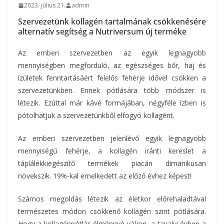
2023. július 21.
admin
Szervezetünk kollagén tartalmának csökkenésére
alternatív segítség a Nutriversum új terméke
Az emberi szervezetben az egyik legnagyobb
mennyiségben megforduló, az egészséges bőr, haj és
ízületek fenntartásáért felelős fehérje idővel csökken a
szervezetünkben. Ennek pótlására több módszer is
létezik. Ezúttal már kávé formájában, négyféle ízben is
pótolhatjuk a szervezetünkből elfogyó kollagént.
Az emberi szervezetben jelenlévő egyik legnagyobb
mennyiségű fehérje, a kollagén iránti kereslet a
táplálékkiegészítő termékek piacán dimanikusan
növekszik. 19%-kal emelkedett az előző évhez képest!
Számos megoldás létezik az életkor előrehaladtával
természetes módon csökkenő kollagén szint pótlására.
Hogy a kollagénpótlás élménnyé váljon, a tavalyi évben a