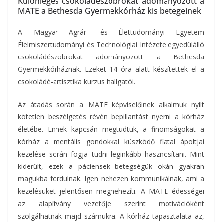
Különleges csokoládészobrokat adományozott a
MATE a Bethesda Gyermekkórház kis betegeinek
A Magyar Agrár- és Élettudományi Egyetem
Élelmiszertudományi és Technológiai Intézete egyedülálló
csokoládészobrokat adományozott a Bethesda
Gyermekkórháznak. Ezeket 14 óra alatt készítettek el a
csokoládé-artisztika kurzus hallgatói.
Az átadás során a MATE képviselőinek alkalmuk nyílt
kötetlen beszélgetés révén bepillantást nyerni a kórház
életébe. Ennek kapcsán megtudtuk, a finomságokat a
kórház a mentális gondokkal küszködő fiatal ápoltjai
kezelése során fogja tudni leginkább hasznosítani. Mint
kiderült, ezek a páciensek betegségük okán gyakran
magukba fordulnak. Igen nehezen kommunikálnak, ami a
kezelésüket jelentősen megnehezíti. A MATE édességei
az alapítvány vezetője szerint motivációként
szolgálhatnak majd számukra. A kórház tapasztalata az,