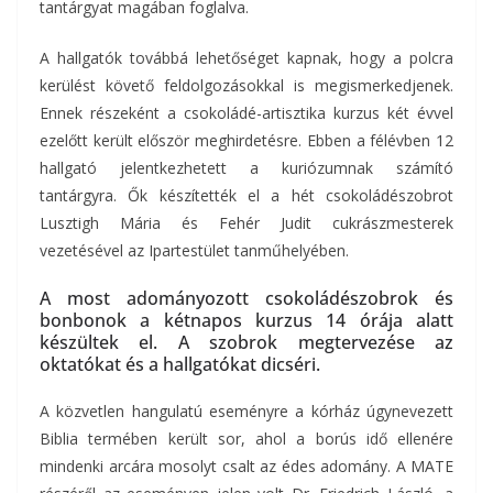
tantárgyat magában foglalva.
A hallgatók továbbá lehetőséget kapnak, hogy a polcra
kerülést követő feldolgozásokkal is megismerkedjenek.
Ennek részeként a csokoládé-artisztika kurzus két évvel
ezelőtt került először meghirdetésre. Ebben a félévben 12
hallgató jelentkezhetett a kuriózumnak számító
tantárgyra. Ők készítették el a hét csokoládészobrot
Lusztigh Mária és Fehér Judit cukrászmesterek
vezetésével az Ipartestület tanműhelyében.
A most adományozott csokoládészobrok és
bonbonok a kétnapos kurzus 14 órája alatt
készültek el. A szobrok megtervezése az
oktatókat és a hallgatókat dicséri.
A közvetlen hangulatú eseményre a kórház úgynevezett
Biblia termében került sor, ahol a borús idő ellenére
mindenki arcára mosolyt csalt az édes adomány. A MATE