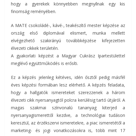
hogy a gyerekek könnyebben megnyílnak egy kis
finomság reményében.
A MATE csokoládé-, kávé-, teakészítő mester képzése az
ország első diplomával elismert, munka mellett
elvégezhető szakirányú továbbképzése kifejezetten
élvezeti cikkek területén.
A gyakorlati képzést a Magyar Cukrász Ipartestülettel
meglévő együttműködés is erősíti.
Ez a képzés jelenleg kétéves, idén ősztől pedig másfél
éves képzési formában lesz elérhető. A képzés feladata,
hogy a hallgatók ismereteket szerezzenek a három
élvezeti cikk nyersanyagtól polcra kerülésig tartó útjáról. A
magas szakmai színvonalú tananyag kiterjed a
nyersanyagismerettől kezdve, a technológiai tudáson
keresztül, az érzékszervi ismeretekre, a piac ismeretétől a
marketing- és jogi vonatkozásokra is, több mint 17