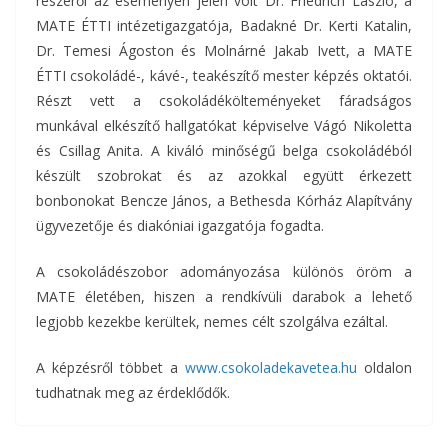
részéről az eseményen jelen volt Dr. Friedrich László, a
MATE ÉTTI intézetigazgatója, Badakné Dr. Kerti Katalin,
Dr. Temesi Ágoston és Molnárné Jakab Ivett, a MATE
ÉTTI csokoládé-, kávé-, teakészítő mester képzés oktatói.
Részt vett a csokoládékölteményeket fáradságos
munkával elkészítő hallgatókat képviselve Vágó Nikoletta
és Csillag Anita. A kiváló minőségű belga csokoládéból
készült szobrokat és az azokkal együtt érkezett
bonbonokat Bencze János, a Bethesda Kórház Alapítvány
ügyvezetője és diakóniai igazgatója fogadta.
A csokoládészobor adományozása különös öröm a
MATE életében, hiszen a rendkívüli darabok a lehető
legjobb kezekbe kerültek, nemes célt szolgálva ezáltal.
A képzésről többet a
www.csokoladekavetea.hu
oldalon
tudhatnak meg az érdeklődők.