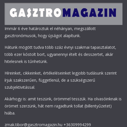
Immár 6 éve határoztuk el néhányan, megszállott
gasztronómusok, hogy újságot alapítunk.
Hátunk mögött tudva több száz évnyi szakmai tapasztalatot,
több ezer kóstolt bort, ugyanennyi ételt és desszertet, akár
hitelesnek is tűnhetünk.
Híreinket, cikkeinket, értékeléseinket legjobb tudásunk szerint
írjuk szakszerűen, függetlenül, de a szükségszerű
szubjektivitással.
Akárhogy is: amit teszünk, örömmel tesszük. Ha olvasóinknak is
örömet szerzünk, hát nem ragadtunk tollat (billentyűzetet)
hiába.
zmak.tibor@gasztromagazin.hu +36309994299